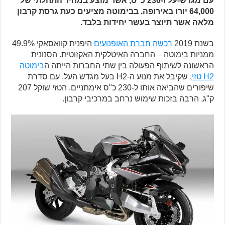
עם מגדש-על ו-230 כ"ס, אשר מוצע במחיר התחלתי של
64,000 יורו באירופה. בבימוטה מציעים כעת גרסת קרבון
מלאה אשר תיוצר בעשר יחידות בלבד.
בשנת 2019
רכשה חברת האופנועים
היפנית קוואסאקי 49.9%
ממניות בימוטה – החברה האיטלקית האקזוטית. הסנונית
הראשונה לשיתוף הפעולה בין שתי החברות הייתה ה
בימוטה
H2 טזי
, שקיבל את מנוע ה-H2 בעל מגדש העל, עם סדרת
שיפורים שהביאה אותו ל-230 כ"ס אימתניים. הטזי שוקל 207
ק"ג, הרבה בזכות שימוש נרחב במרכיבי קרבון.