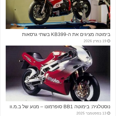
בימוטה מציגים את ה-KB399 בשתי גרסאות
19 במרץ 2026
נוסטלגיה: בימוטה BB1 סופרמונו – מנוע של ב.מ.וו
13 בספטמבר 2025