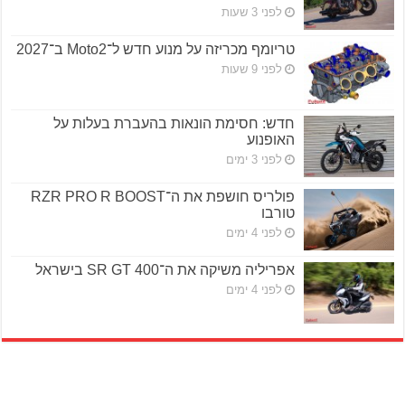
לפני 3 שעות
טריומף מכריזה על מנוע חדש ל־Moto2 ב־2027
לפני 9 שעות
חדש: חסימת הונאות בהעברת בעלות על
האופנוע
לפני 3 ימים
פולריס חושפת את ה־RZR PRO R BOOST
טורבו
לפני 4 ימים
אפריליה משיקה את ה־SR GT 400 בישראל
לפני 4 ימים