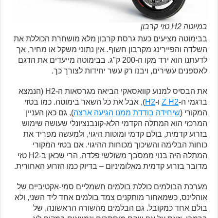
במיוטה H2 טזי קרבון
בבימוטה מציעים כעת גרסת קרבון מלא מושחרת הכוללת את
השלדה והפיירינג מקרבון חשוף. אין נתוני משקל או מחיר, אך
לדעתנו הוא ירד מקו ה-200 ק"ג. בבימוטה מייעדים את הדגם
לאספנים עשירים, ויבנו רק עשר יחידות לצורך כך.
את הבסיס למנוע קוואסאקי הביאה מגרסאות ה-H2 (הנמצא
בדגמי ה-
Z H2
ו-
H2
), אבל את כל השאר בימוטה. כמו בטזי
המקורי (
שיחידה בודדת ממנו הגיעה אר
צה
), גם כאן העניין
המרכזי הוא המתלה הקדמי הלא-קונבנציונלי שעושה שימוש
בזרוע קדמית, בולם קדמי ומוטות היגוי, ולמעשה מפריד את
כוחות הבלימה והשיכוך מכוחות ההיגוי. אם בטזי המקורי
המתלה היה בנוי ממסבך משולשי פלדה, הרי שכאן ב-H2 טזי
מדובר בזרוע קדמית מאלומיניום – בדיוק כמו הזרוע האחורית.
מערכת הבולמים כוללת בולמים חשמליים סמי-אקטיביים של
אוהלינס, כשמאחור מותקנים צמד בולמים אחד ליד השני, ולא
בולם אחד כמקובל. גם הבלמים מהשורה הראשונה, של