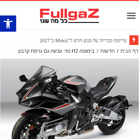
פתח סרגל
טריומף מכריזה על מנוע חדש ל־Moto2 ב־2027
דף הבית
/
חדשות
/
בימוטה H2 טזי: עכשיו גם גרסת קרבון