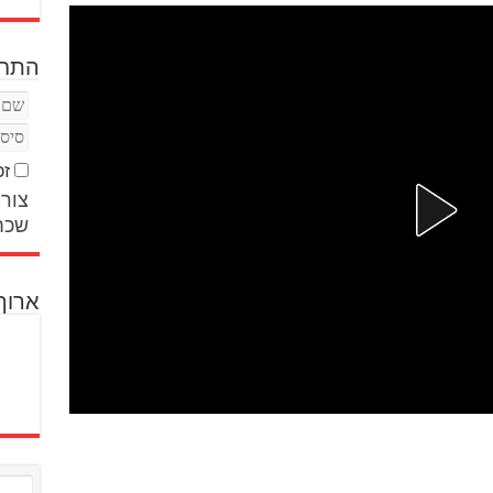
התחב
זכ
צור 
שכח
ארוך