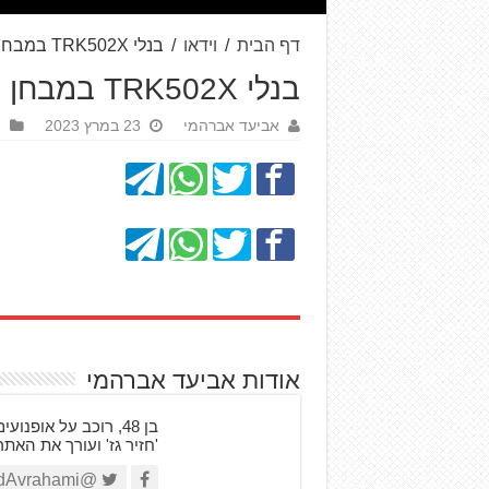
דף הבית
/
וידאו
/
בנלי TRK502X במבחן
בנלי TRK502X במבחן
אביעד אברהמי
23 במרץ 2023
ו
אודות אביעד אברהמי
'חזיר גז' ועורך את האת
@AviadAvrahami