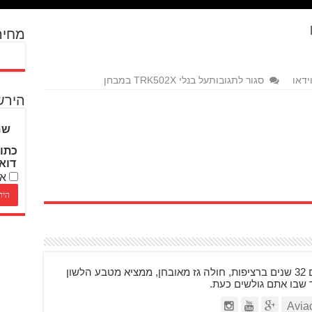
מחיר
ידאו
סגור לתגובות
על בנלי TRK502X במבחן
הירש
שם
כתו
דוא
אנ
בן 48, רוכב על אופנועים 32 שנים ברציפות, חולה גז מאובחן, ממציא מטבע הלשון
ר שבו אתם גולשים כעת.