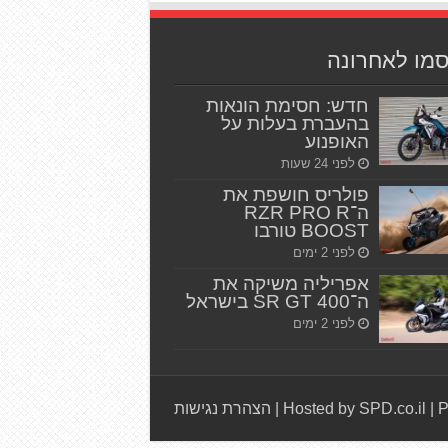
סמו לאחרונה
חדש: חסימת הונאות
בהעברת בעלות על
האופנוע
לפני 24 שעות
פולריס חושפת את
ה־RZR PRO R
BOOST טורבו
לפני 2 ימים
אפריליה משיקה את
ה־SR GT 400 בישראל
לפני 2 ימים
P
|
Hosted by SPD.co.il
|
הצהרת נגישות