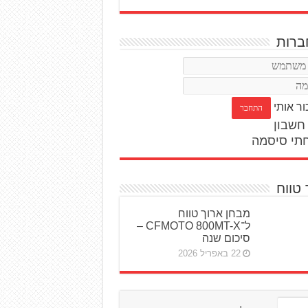
רות
ור אותי
חשבון
תי סיסמה
 טווח
מבחן ארוך טווח
ל־CFMOTO 800MT-X –
סיכום שנה
22 באפריל 2026