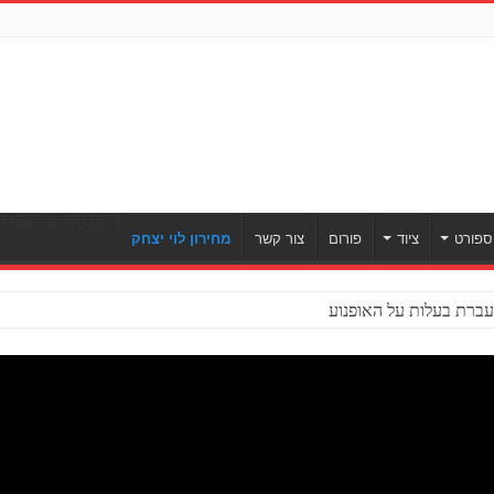
[ULWPQSF id=93187]
ספורט
ציוד
פורום
צור קשר
מחירון לוי יצחק
ברת בעלות על האופנוע