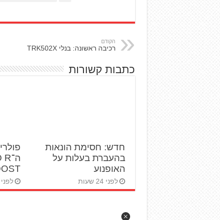
הקודם
רכיבה ראשונה: בנלי TRK502X
כתבות קשורות
חדש: חסימת הונאות
פולרי
בהעברת בעלות על
ה־R
האופנוע
BOOST ט
לפני 24 שעות
לפני 2 ימים