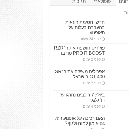
ונים
פופולארי
תגובות
ות
חדש: חסימת הונאות
בהעברת בעלות על
האופנוע
לפני 24 שעות
פולריס חושפת את ה־RZR
PRO R BOOST טורבו
לפני 2 ימים
אפריליה משיקה את ה־SR
GT 400 בישראל
לפני 2 ימים
ביולי: 7 רוכבים נהרגו על
דו־גלגלי
לפני 4 ימים
האם רכיבה על אופנוע היא
גם אימון למוח ולגוף?