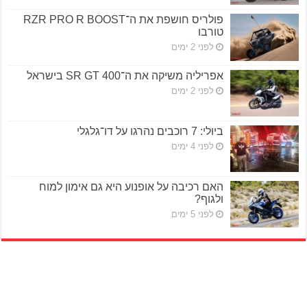
פולריס חושפת את ה־RZR PRO R BOOST
טורבו
לפני 2 ימים
אפריליה משיקה את ה־SR GT 400 בישראל
לפני 2 ימים
ביולי: 7 רוכבים נהרגו על דו־גלגלי
לפני 4 ימים
האם רכיבה על אופנוע היא גם אימון למוח
ולגוף?
לפני 5 ימים