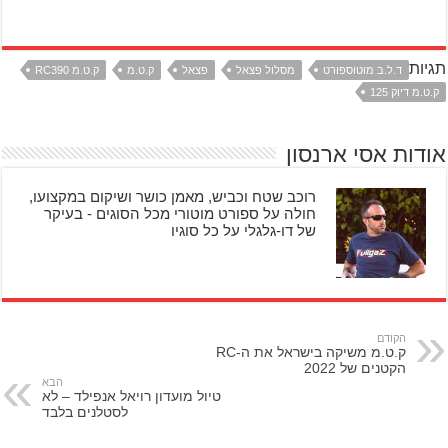
תגיות
ד.ל.ב מוטוספורט
מסלול פצאל
פצאל
ק.ט.מ
ק.ט.מ RC390
ק.ט.מ דיוק 125
אודות אסי ארנסון
רוכב שטח וכביש, מאמן כושר ושיקום במקצועו,
חולה על ספורט מוטורי מכל הסוגים - בעיקר
של דו-גלגלי על כל סוגיו
הקודם
ק.ט.מ משיקה בישראל את ה-RC
הקטנים של 2022
הבא
טיול מועדון רויאל אנפילד – לא
לסטלנים בלבד