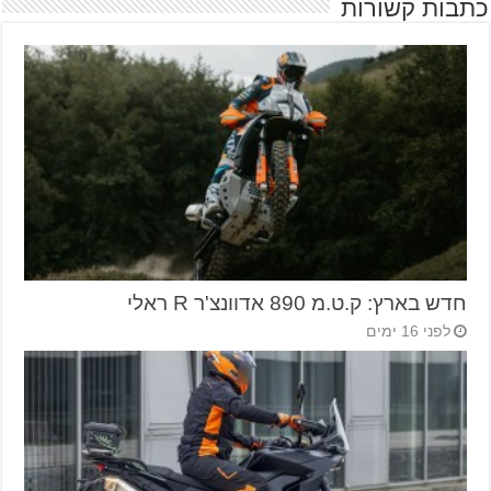
כתבות קשורות
חדש בארץ: ק.ט.מ 890 אדוונצ'ר R ראלי
לפני 16 ימים