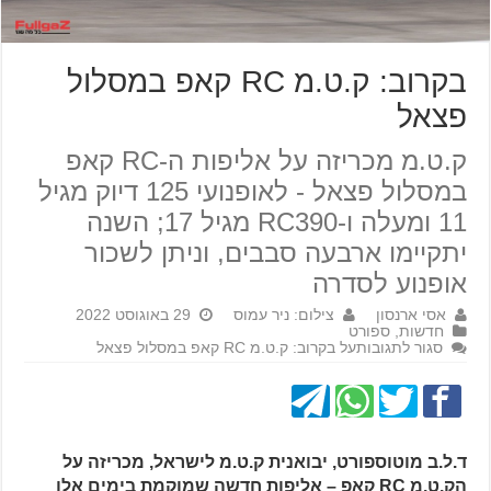
בקרוב: ק.ט.מ RC קאפ במסלול
פצאל
ק.ט.מ מכריזה על אליפות ה-RC קאפ
במסלול פצאל - לאופנועי 125 דיוק מגיל
11 ומעלה ו-RC390 מגיל 17; השנה
יתקיימו ארבעה סבבים, וניתן לשכור
אופנוע לסדרה
אסי ארנסון
צילום: ניר עמוס
29 באוגוסט 2022
חדשות
,
ספורט
סגור לתגובות
על בקרוב: ק.ט.מ RC קאפ במסלול פצאל
ד.ל.ב מוטוספורט, יבואנית ק.ט.מ לישראל, מכריזה על
הק.ט.מ RC קאפ – אליפות חדשה שמוקמת בימים אלו