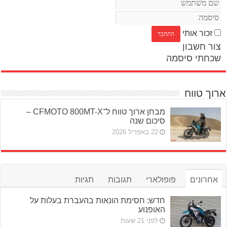
זכור אותי
צור חשבון
שכחתי סיסמה
ארוך טווח
מבחן ארוך טווח ל־CFMOTO 800MT-X –
סיכום שנה
22 באפריל 2026
אחרונים
פופולארי
תגובות
תגיות
חדש: חסימת הונאות בהעברת בעלות על
האופנוע
לפני 21 שעות