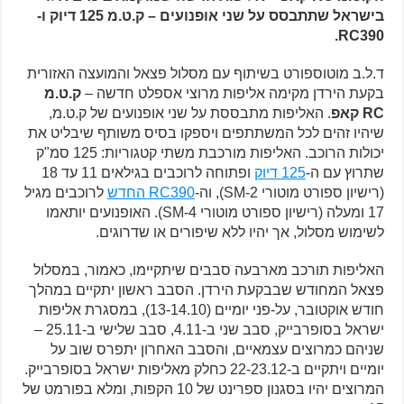
בישראל שתתבסס על שני אופנועים – ק.ט.מ 125 דיוק ו-
RC390.
ד.ל.ב מוטוספורט בשיתוף עם מסלול פצאל והמועצה האזורית
בקעת הירדן מקימה אליפות מרוצי אספלט חדשה –
ק.ט.מ
RC קאפ
. האליפות מתבססת על שני אופנועים של ק.ט.מ,
שיהיו זהים לכל המשתתפים ויספקו בסיס משותף שיבליט את
יכולות הרוכב. האליפות מורכבת משתי קטגוריות: 125 סמ"ק
שתרוץ עם ה-
125 דיוק
ופתוחה לרוכבים בגילאים 11 עד 18
(רישיון ספורט מוטורי SM-2), וה-
RC390 החדש
לרוכבים מגיל
17 ומעלה (רישיון ספורט מוטורי SM-4). האופנועים יותאמו
לשימוש מסלול, אך יהיו ללא שיפורים או שדרוגים.
האליפות תורכב מארבעה סבבים שיתקיימו, כאמור, במסלול
פצאל המחודש שבבקעת הירדן. הסבב ראשון יתקיים במהלך
חודש אוקטובר, על-פני יומיים (13-14.10), במסגרת אליפות
ישראל בסופרבייק, סבב שני ב-4.11, סבב שלישי ב-25.11 –
שניהם כמרוצים עצמאיים, והסבב האחרון יתפרס שוב על
יומיים ויתקיים ב-22-23.12 כחלק מאליפות ישראל בסופרבייק.
המרוצים יהיו בסגנון ספרינט של 10 הקפות, ומלא בפורמט של