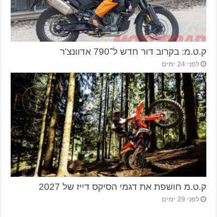
ק.ט.מ: בקרוב דור חדש ל־790 אדוונצ'ר
לפני 24 ימים
ק.ט.מ חושפת את דגמי הסיקס דייז של 2027
לפני 29 ימים