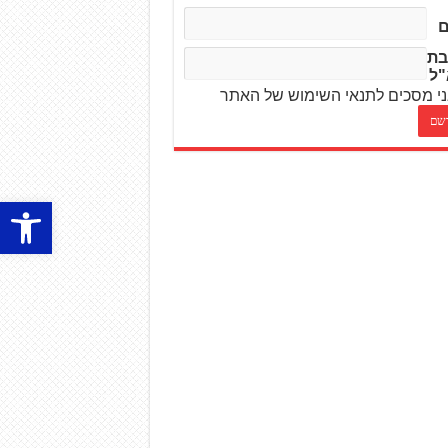
בת
"ל
י מסכים לתנאי השימוש של האתר
פתח סרגל