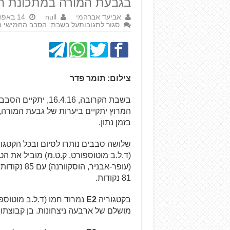
בגבעת המורה במתכונת ה
אביעד אברהמי
null
14 באפריל 2016
סגור לתגובות
על בשבת: הסבב החמישי בא
צילום: תומר פדר
המרוץ יתקיים ביערות של גבעת המורה, 
בזמן נתון.
שלושה סבבים נותרו לסיום ובכל הקטגור
(עופר-אבניר
81 נקודות.
בקטגוריה
E2
מושלם של ארבעה ניצחונות. בן קבוצתו, זיו כרמי, 