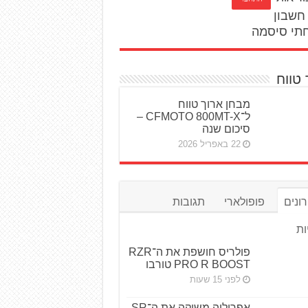
חשבון
תי סיסמה
 טווח
מבחן ארוך טווח
ל־CFMOTO 800MT-X –
סיכום שנה
22 באפריל 2026
ונים
פופולארי
תגובות
ות
פולריס חושפת את ה־RZR
PRO R BOOST טורבו
לפני 15 שעות
אפריליה משיקה את ה־SR