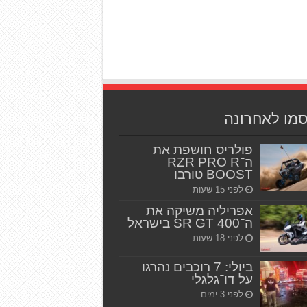
סמו לאחרונה
פולריס חושפת את
ה־RZR PRO R
BOOST טורבו
לפני 15 שעות
אפריליה משיקה את
ה־SR GT 400 בישראל
לפני 18 שעות
ביולי: 7 רוכבים נהרגו
על דו־גלגלי
לפני 3 ימים