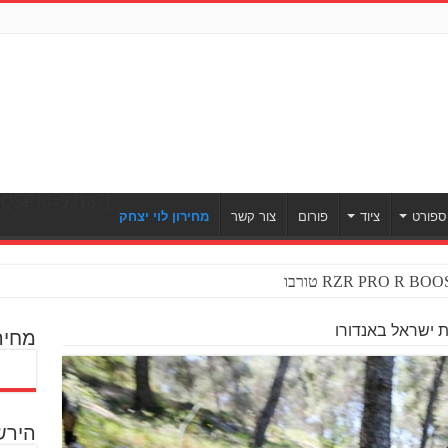
[ULWPQSF id=93187]
ספורט
ציוד
פורום
צור קשר
מחירון לוי יצחק
 ישראל באנדורו
מחיר
הירש