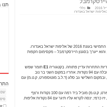
יירסקרמבל
תנו ב
כללי
ליפות ישראל באנדורו
בשבת הקרובה, 16.4.16, יתקיים הסבב החמישי בעונת 2016 של אליפות ישראל באנדורו.
והוא ייערך בסגנון היירסקרמבל – מקסימום הקפות
יות התחרות עדיין פתוחה. בקטגוריה
E1
תומר שמש
(ד.ל.ב מוטוספורט, ק.ט.מ) מוביל את הטבלה עם 94 נקודות. אחריו במקום השני בר נוב
, הוסקוורנה) עם 85 נקודות, ובמקום השלישי גב סלע (ד.ל.ב מוטוספורט, ק.ט.מ) עם
התחב
נמרוד חמו (ד.ל.ב מוטוספורט, ק.ט.מ) מוביל ביד רמה עם 100 נקודות ורצף
ינסה לקרוא עליו תיגר עם 84 נקודות אליפות.
זכ