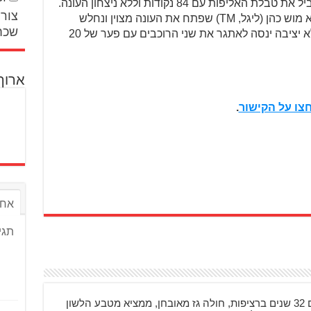
צחי בן גיגי (גאס גאס) מוביל את טבלת האליפות עם 84 נקודות וללא ניצחון העונה.
צור 
במקום השני עם נקודה אחת פחות נמצא מוש כהן (ליגל, TM) שפתח את העונה מצוין ונחלש
שכח
מעט. אליקו אוחנה (מטרו) שחווה עונה לא יציבה ינסה לאתגר את שני הרוכבים עם פער של 20
ארוך
צו על הקישור
.
אחר
תגי
בן 48, רוכב על אופנועים 32 שנים ברציפות, חולה גז מאובחן, ממציא מטבע הלשון