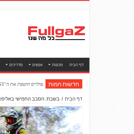
דף הבית
מכונות
אנשים
מדריכים
פולריס חושפת את ה־RZR PRO R BOOST טורבו
חדשות חמות
דף הבית
/
בשבת: הסבב החמישי באליפות