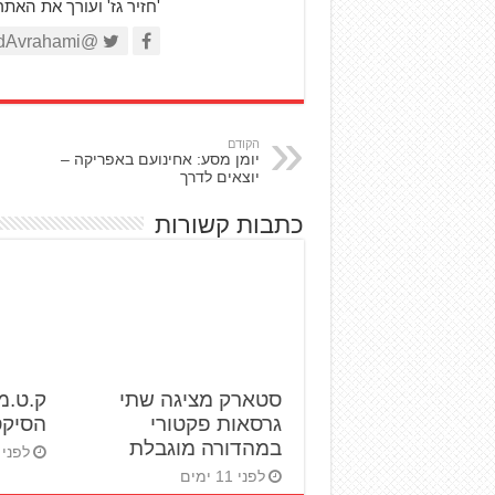
'חזיר גז' ועורך את האת
@AviadAvrahami
הקודם
יומן מסע: אחינועם באפריקה –
יוצאים לדרך
כתבות קשורות
סטארק מציגה שתי
ק.ט.מ
גרסאות פקטורי
הסיקס ד
במהדורה מוגבלת
לפני 28 ימים
לפני 11 ימים