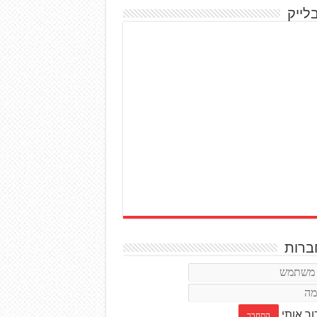
לייק
רות
ור אותי