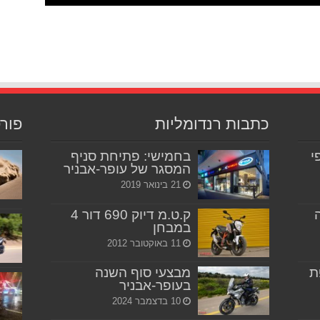
כתבות רנדומליות
פור
יפי
בחמישי: פתיחת סניף
המסגר של עופר-אבניר
21 בינואר 2019
ק.ט.מ דיוק 690 דור 4
במבחן
11 באוקטובר 2012
ת
מבצעי סוף השנה
בעופר-אבניר
10 בדצמבר 2024