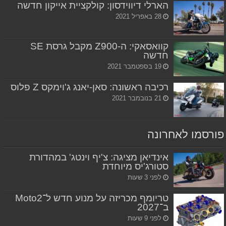
הארלי דיווידסון: קולקציית אייקון חדשה
28 באפריל 2021
קוואסאקי: ה-Z900 מקבל גרסת SE
חדשה
19 בספטמבר 2021
רכיבה ראשונה: סאן-יאנג ג'וימקס Z פלוס
21 בנובמבר 2021
פורסמו לאחרונה
אינדיאן מציגה: צ'יף וינטג' במהדורת
סטורג'יס מיוחדת
לפני 3 שעות
טריומף מכריזה על מנוע חדש ל־Moto2
ב־2027
לפני 9 שעות