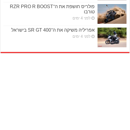
פולריס חושפת את ה־RZR PRO R BOOST
טורבו
לפני 4 ימים
אפריליה משיקה את ה־SR GT 400 בישראל
לפני 4 ימים