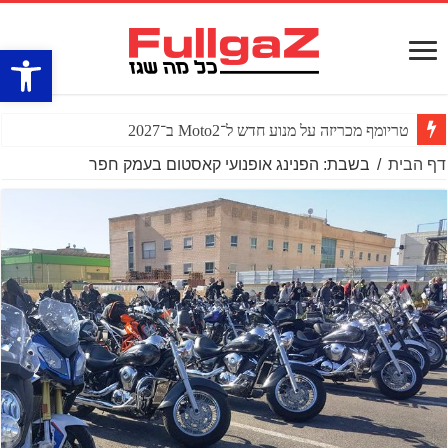
פתח סרגל
טריומף מכריזה על מנוע חדש ל־Moto2 ב־2027
דף הבית
/
בשבת: הפנינג אופנועי קאסטום בעמק חפר