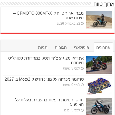
ארוך טווח
מבחן ארוך טווח ל־CFMOTO 800MT-X –
סיכום שנה
22 באפריל 2026
אחרונים
פופולארי
תגובות
תגיות
אינדיאן מציגה: צ'יף וינטג' במהדורת סטורג'יס
מיוחדת
לפני 3 שעות
טריומף מכריזה על מנוע חדש ל־Moto2 ב־2027
לפני 9 שעות
חדש: חסימת הונאות בהעברת בעלות על
האופנוע
לפני 3 ימים