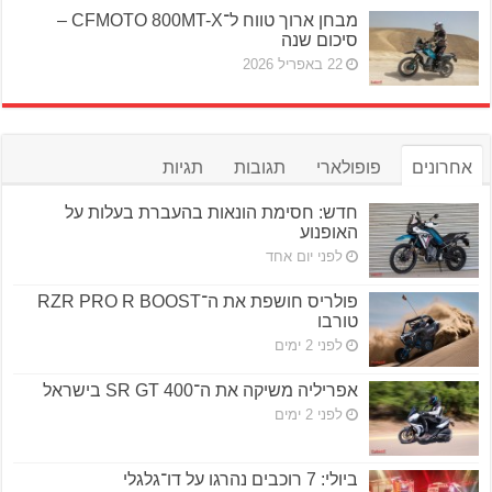
מבחן ארוך טווח ל־CFMOTO 800MT-X –
סיכום שנה
22 באפריל 2026
אחרונים
פופולארי
תגובות
תגיות
חדש: חסימת הונאות בהעברת בעלות על
האופנוע
לפני יום אחד
פולריס חושפת את ה־RZR PRO R BOOST
טורבו
לפני 2 ימים
אפריליה משיקה את ה־SR GT 400 בישראל
לפני 2 ימים
ביולי: 7 רוכבים נהרגו על דו־גלגלי