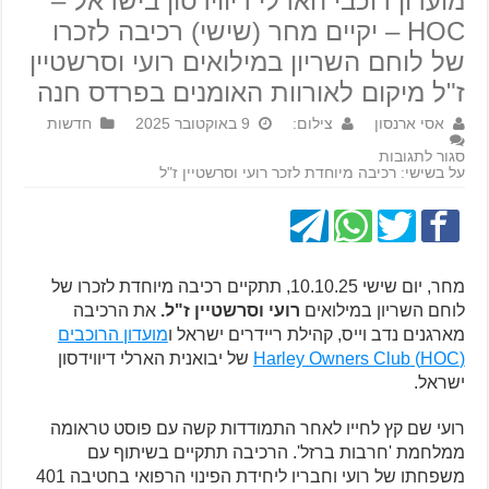
מועדון רוכבי הארלי דיווידסון בישראל –
HOC – יקיים מחר (שישי) רכיבה לזכרו
של לוחם השריון במילואים רועי וסרשטיין
ז"ל מיקום לאורוות האומנים בפרדס חנה
אסי ארנסון
צילום:
9 באוקטובר 2025
חדשות
סגור לתגובות
על בשישי: רכיבה מיוחדת לזכר רועי וסרשטיין ז"ל
מחר, יום שישי 10.10.25, תתקיים רכיבה מיוחדת לזכרו של
לוחם השריון במילואים
רועי וסרשטיין ז"ל.
את הרכיבה
מארגנים נדב וייס, קהילת ריידרים ישראל ו
מועדון הרוכבים
(HOC) Harley Owners Club
של יבואנית הארלי דיווידסון
ישראל.
רועי שם קץ לחייו לאחר התמודדות קשה עם פוסט טראומה
ממלחמת 'חרבות ברזל'. הרכיבה תתקיים בשיתוף עם
משפחתו של רועי וחבריו ליחידת הפינוי הרפואי בחטיבה 401