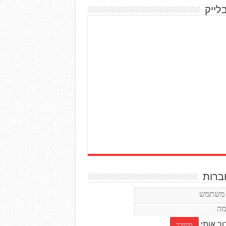
לייק
רות
ור אותי