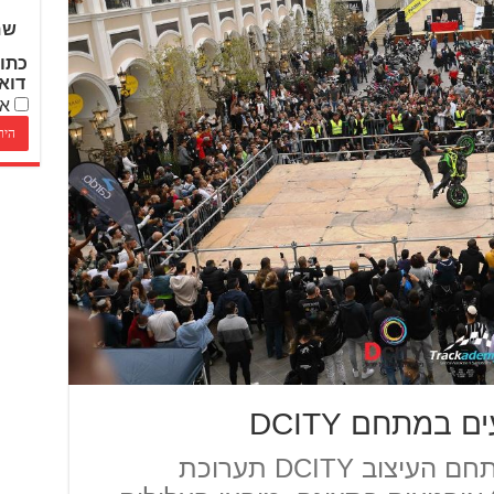
שם
כתו
דוא
אנ
במתחם DCITY
בשישי הקרוב תתקיים במתחם העיצוב DCITY תערוכת