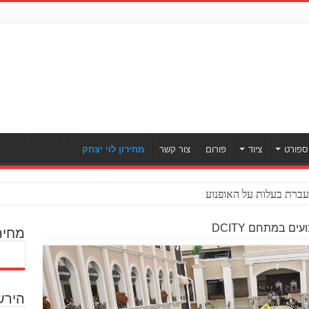
[ULWPQSF id=93187]
ספורט
ציוד
פורום
צור קשר
מחירון לוי יצחק
ברת בעלות על האופנוע
ם במתחם DCITY
מחיר
הירש