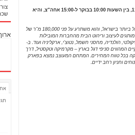
צור 
התערוכה תתקיים ביום שישי 11.11.22, בין השעות 10:00 בבוקר ל-15:00 אחה"צ, והיא
שכח
DCITY הוא מתחם העיצוב והבילוי הגדול ביותר בישראל, והוא משתרע על פני 180,000 מ"ר של
ארוך
חובות מעוצבים. במתחם יותר מ-200 מותגים לעיצוב וריהוט הבית מהחברות המובילות
קולטי, הולנדיה, מחסני חשמל, נטוצ'י, ארקליניה ועוד. ב-
 ענקיים המהווים סניפי דגל בארץ – מקרמיקה וטקסטיל, דרך
ניקה בכל טווח המחירים. המתחם המעוצב נמצא בפארק
ים וחניון רחב ידיים.
אחר
תגי