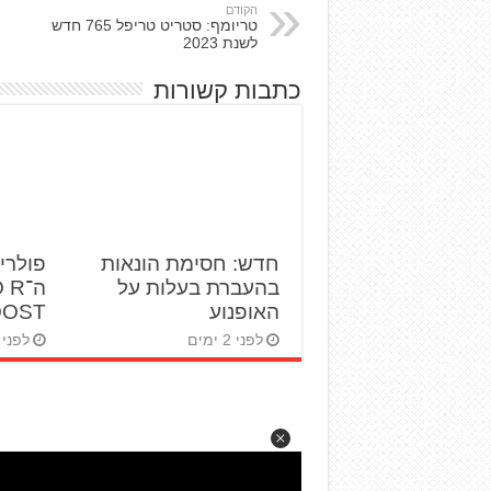
הקודם
טריומף: סטריט טריפל 765 חדש
לשנת 2023
כתבות קשורות
חדש: חסימת הונאות
פולרי
בהעברת בעלות על
ה־R
האופנוע
BOOST ט
לפני 2 ימים
לפני 3 ימים