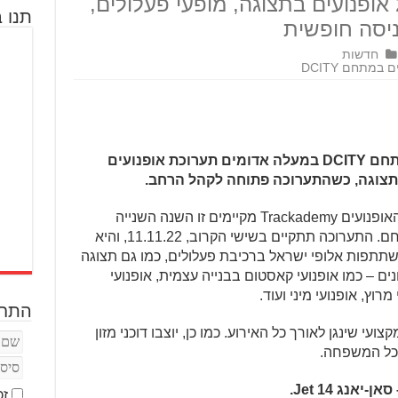
אופנועים ענקית עם כ-250 אופנועים בתצוגה, מופעי פעלולים,
תנו ב
כניסה חופשית
חדשות
במתחם DCITY
בשישי הקרוב, 11.11.22, תתקיים במתחם DCITY במעלה אדומים תערוכת אופנועים
מתחם העיצוב DCITY בשיתוף מועדון האופנועים Trackademy מקיימים זו השנה השנייה
ברציפות תערוכת אופנועים גדולה במתחם. התערוכה תתקיים בשישי הקרוב, 11.11.22, והיא
שתתפות אלופי ישראל ברכיבת פעלולים, כמו גם תצוגה
ים שונים – כמו אופנועי קאסטום בבנייה עצמית, אופנועי
רוץ, אופנועי מיני ועוד.
התחב
האירוע ינחה בועז קורפל, ויהיה DJ מקצועי שינגן לאורך כל האירוע. כמו כן, יוצבו דוכני מזון
לכל המשפחה.
אנג Jet 14.
זכ