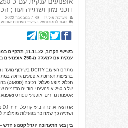
דוכני מזון ושתייה ועוד; ה
מערכת פול גז
7 בנובמבר 2022
סגור לתגובות
על בשישי: תערוכת אופנועים 
ענקית עם למעלה מ-250 אופנועים בתצוגה, כשהתערוכה פתוחה לקהל הרחב.
תכלול מופע פעלולי רכיבה (סטאנט) בה
של כ-250 אופנועים ייחודיים מדגמ
אספנות נדירים, אופנועי ספורט ואופנועי מ
את 
ושתייה כך שמדובר בפעילות מומלצת 
בין באי התערוכה יוגרל קטנוע חדש – סאן-י