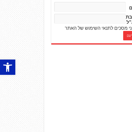
בת
"ל
י מסכים לתנאי השימוש של האתר
פתח סרגל