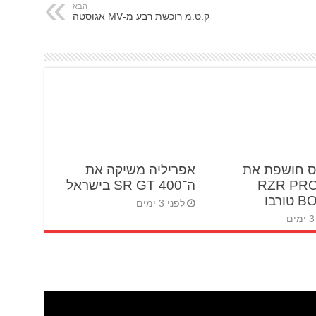
הבא
ק.ט.מ רוכשת רבע מ-MV אגוסטה
ס חושפת את
אפריליה משיקה את
RZR PRO 
ה־SR GT 400 בישראל
ורבו
לפני 3 ימים