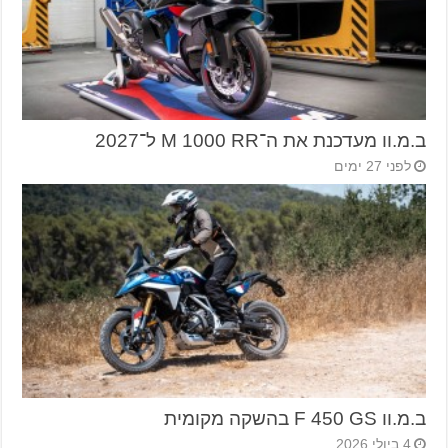
ב.מ.וו מעדכנת את ה־M 1000 RR ל־2027
לפני 27 ימים
ב.מ.וו F 450 GS בהשקה מקומית
4 ביולי 2026