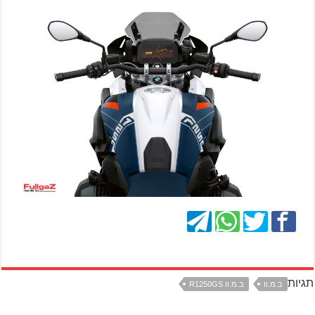
תגיות
ב.מ.וו
ב.מ.וו R1250GS