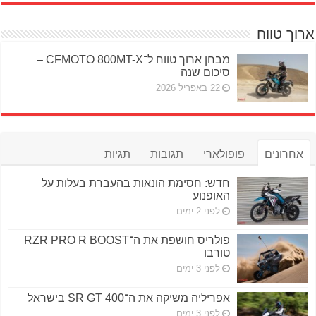
ארוך טווח
מבחן ארוך טווח ל־CFMOTO 800MT-X –
סיכום שנה
22 באפריל 2026
אחרונים
פופולארי
תגובות
תגיות
חדש: חסימת הונאות בהעברת בעלות על
האופנוע
לפני 2 ימים
פולריס חושפת את ה־RZR PRO R BOOST
טורבו
לפני 3 ימים
אפריליה משיקה את ה־SR GT 400 בישראל
לפני 3 ימים