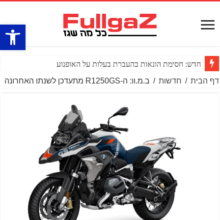
פתח סרגל
חדש: חסימת הונאות בהעברת בעלות על האופנוע
דף הבית
/
חדשות
/
ב.מ.וו: ה-R1250GS מתעדכן לשנתו האחרונה