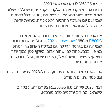
ב.מ.וו R1250GS בגרסת טרופי 2023
הדגם הנוכחי מקבל עדכוני אלקטרוניקה זניחים שכוללים שילוב
של מערכת ניטור לחץ האוויר בצמיגים (RDC) בכל הדגמים
שמגיעים עם מערכת ההתנעה ללא מפתח, כשזאת יודעת
לבצע כיול אוטומטי במידות צמיגים שונות.
את גרסת השחור-צהוב – צבע הדבורה שמסמל את ה
-
R80GS
מ-1980
שהופיעה ב-2021
– מחליפה גרסת טרופי
שמגיעה גם בגרסה הרגילה וגם בגרסת האדוונצ'ר. הטרופי
מאופיין בצבע כחול-לבן-שחור-אדום, משקף קטן ונמוך יותר,
חישוקי שפיצים, מושב 'ראלי', מגני רדיאטור, ושלדה ורגליות
אנדורו רחבות יותר.
גם שאר דגמי ב.מ.וו הקיימים מקבלים ל-2023 צביעות חדשות
וגם כמה שינויים מינוריים.
דגמי 2023 של הב.מ.וו R1250GS צפויים להגיע בקרוב
לישראל. מחירים עדכניים טרם פורסמו.