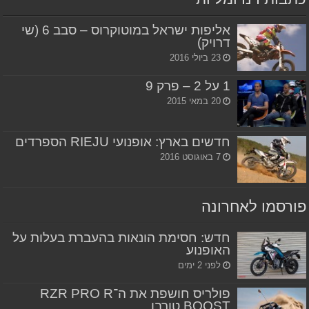
אליפות ישראל במוטוקרוס – סבב 6 (שי
דרויק)
23 ביולי 2016
1 על 2 – פרק 9
20 במאי 2015
חדשים בארץ: אופנועי RIEJU הספרדים
7 באוגוסט 2016
פורסמו לאחרונה
חדש: חסימת הונאות בהעברת בעלות על
האופנוע
לפני 2 ימים
פולריס חושפת את ה־RZR PRO R
BOOST טורבו