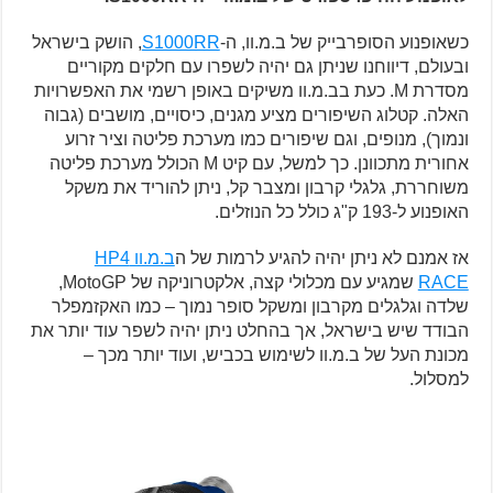
כשאופנוע הסופרבייק של ב.מ.וו, ה-
S1000RR
, הושק בישראל
ובעולם, דיווחנו שניתן גם יהיה לשפרו עם חלקים מקוריים
מסדרת M. כעת בב.מ.וו משיקים באופן רשמי את האפשרויות
האלה. קטלוג השיפורים מציע מגנים, כיסויים, מושבים (גבוה
ונמוך), מנופים, וגם שיפורים כמו מערכת פליטה וציר זרוע
אחורית מתכוונן. כך למשל, עם קיט M הכולל מערכת פליטה
משוחררת, גלגלי קרבון ומצבר קל, ניתן להוריד את משקל
האופנוע ל-193 ק"ג כולל כל הנוזלים.
אז אמנם לא ניתן יהיה להגיע לרמות של ה
ב.מ.וו HP4
RACE
שמגיע עם מכלולי קצה, אלקטרוניקה של MotoGP,
שלדה וגלגלים מקרבון ומשקל סופר נמוך – כמו האקזמפלר
הבודד שיש בישראל, אך בהחלט ניתן יהיה לשפר עוד יותר את
מכונת העל של ב.מ.וו לשימוש בכביש, ועוד יותר מכך –
למסלול.