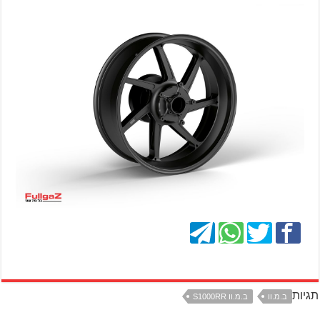
תגיות
ב.מ.וו
ב.מ.וו S1000RR