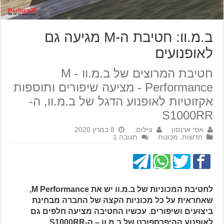
ב.מ.וו: חטיבת ה-M מגיעה גם
לאופנועים
חטיבת המרוצים של ב.מ.וו - M
Performance - מציעה שיפורים ותוספות
אקזוטיות לאופנוע הדגל של ב.מ.וו, ה-
S1000RR
אסי ארנסון
צילום:
8 במרץ 2020
חדשות
,
מכונות
תגובה 1
לחטיבת המכוניות של ב.מ.וו יש את M Performance,
שאחראית על כל מכוניות הקצה של החברה מבחינת
ביצועים ושיפורים. עכשיו החטיבה מציעה חלפים גם
לאופנוע ההיפרספורט של ב.מ.וו – ה-S1000RR.