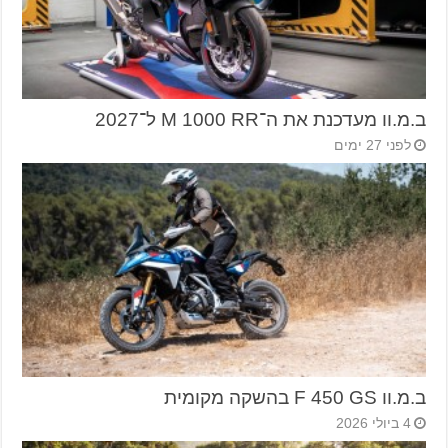
ב.מ.וו מעדכנת את ה־M 1000 RR ל־2027
לפני 27 ימים
ב.מ.וו F 450 GS בהשקה מקומית
4 ביולי 2026