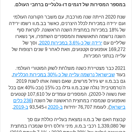
במספר המסירות של דגמים דו-גלגליים ברחבי העולם.
שנת 2020 הייתה שנה מורכבת, עם משבר הקורונה העולמי
ועם ירידה במכירות לכלל היצרנים, כאשר בב.מ.וו רשמו ירידה
של 18% במכירות במחצית השנה הראשונה. לקראת סוף
השנה נרשמה התאוששות והמספרים השתפרו, אך נשארו
שליליים עם
ירידה של כ-3.6% במכירות 2020
, וסך של
169,272 אופנועים וקטנועים, וזאת לאחר 9 שנים רצופות של
עלייה בנתוני המכירות.
2021 כבר מצטיירת כשנה מוצלחת לשוק המוטורי העולמי.
בעוד
שבישראל נרשמה עלייה של כ-30% במכירות הכלליות
,
גם בב.מ.וו יש גידול מרשים, שאם נשווה אותו לשנת 2019
ה'נורמטיבית' נגלה שבב.מ.וו גדלו בכ-15% (ובכ-40% אם בכל
זאת נשווה ל-2020). המספרים עומדים על 107,610 קטנועים
ואופנועים שנמסרו במחצית הראשונה של השנה (
236 כלים
בישראל
), לעומת 76,707 יחידות
ב-2020
ו-93,545
ב-2019
.
קבוצת האם של ב.מ.וו נמצאת בעלייה כוללת עם סך
של 1,339,080 רכבי ב.מ.וו, מיני ורולס רויס שנמכרו במחצית