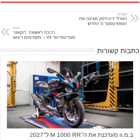
הקודם
הארלי דיווידסון מציגה את
הספורטסטר S החדש
הבא
רכיבה ראשונה: דוקאטי
סטריטפייטר V4 – מקסימום ריגוש
כתבות קשורות
ב.מ.וו מעדכנת את ה־M 1000 RR ל־2027