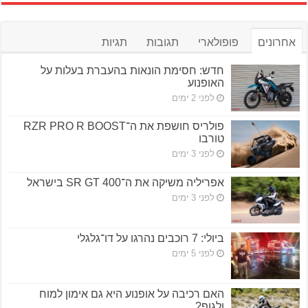
אחרונים
פופולארי
תגובות
תגיות
חדש: חסימת הונאות בהעברת בעלות על
האופנוע
לפני 2 ימים
פולריס חושפת את ה־RZR PRO R BOOST
טורבו
לפני 3 ימים
אפריליה משיקה את ה־SR GT 400 בישראל
לפני 3 ימים
ביולי: 7 רוכבים נהרגו על דו־גלגלי
לפני 5 ימים
האם רכיבה על אופנוע היא גם אימון למוח
ולגוף?