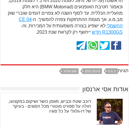
הראשונה (עלייה של 39% לעומת 2020 ו-7.1% לעומת 2019),
וכאמור חטיבת האופנועים (BMW Motorrad) היא חלק
מהעלייה הכללית. עד לסוף השנה לא צפויים דגמים שוברי שוק
מב.מ.וו, אך מגמת ההתחזקות צפויה להמשיך. ה-
CE 04
החשמלי
לא ישפיע בצורה משמעותית על המכירות, וה-
R1300GS חדש
ייחשף רק לקראת שנת 2023.
תגיות
ב.מ.וו
סיכום 2021
שוק עולמי
אודות אסי ארנסון
רוכב שטח וכביש, מאמן כושר ושיקום במקצועו,
חולה על ספורט מוטורי מכל הסוגים - בעיקר
של דו-גלגלי על כל סוגיו