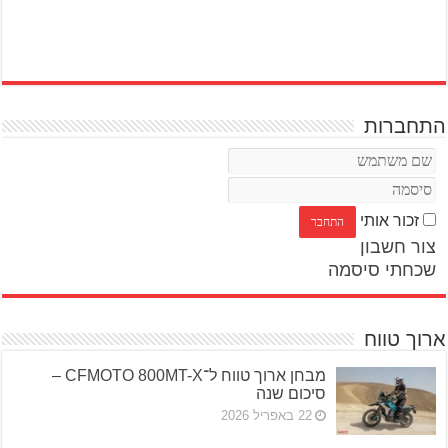
התחברות
זכור אותי
צור חשבון
שכחתי סיסמה
ארוך טווח
מבחן ארוך טווח ל־CFMOTO 800MT-X –
סיכום שנה
22 באפריל 2026