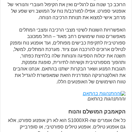
הרוכב כך שנוח גם לרגליים ואין את הקיפול העוברי והנוראי של
אופנועי ספורט. אפילו למורכב/ת נוח על המושב ויש שפע של
מרחב אישי למצוא את תנוחת הרכיבה הנוחה.
האפשרויות השונות לשינוי מצבי הרכיבה ומצבי המתלים
מאפשרים טווח שימושים רחב מאוד – החל ממכונב
ספורטיבית לתקיפת כבישים מפותלים, ועד אופנוע נוח ומפנק
לטיולים ארוכים להרכבה ועם ציוד. מערכת המתלים, למשל,
תשנה את יכולות הספיגה והנוחות שלה בלחיצת כפתור,
ותהפוך מספורטיבית וקשיחה לתיורית, סופגת ומפנקת.
תגובות המנוע ושאר הבקרות ישתנו בהתאם. אנחנו אוהבים
את האלקטרוניקה המודרנית הזאת שמאפשרת להגדיל את
טווח השימושים של האופנועים הללו.
וההתנהגות בהתאם
הקאמבק המושלם והנוח
כל אלו אומרים שה-S1000XR הוא לא רק אופנוע ספורט, אלא
גם אופנוע טיולים. אופנוע טיולים ספורטיבי, או סופרבייק