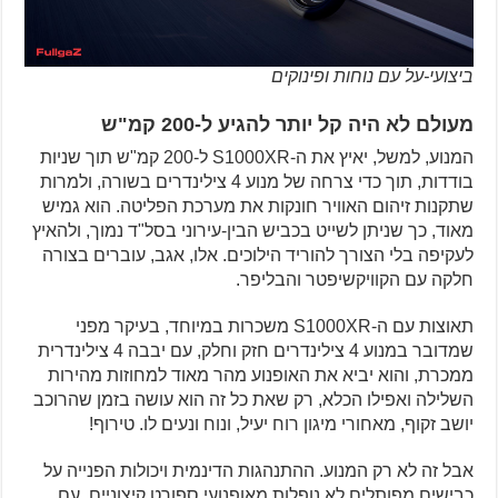
ביצועי-על עם נוחות ופינוקים
מעולם לא היה קל יותר להגיע ל-200 קמ"ש
המנוע, למשל, יאיץ את ה-S1000XR ל-200 קמ"ש תוך שניות
בודדות, תוך כדי צרחה של מנוע 4 צילינדרים בשורה, ולמרות
שתקנות זיהום האוויר חונקות את מערכת הפליטה. הוא גמיש
מאוד, כך שניתן לשייט בכביש הבין-עירוני בסל"ד נמוך, ולהאיץ
לעקיפה בלי הצורך להוריד הילוכים. אלו, אגב, עוברים בצורה
חלקה עם הקוויקשיפטר והבליפר.
תאוצות עם ה-S1000XR משכרות במיוחד, בעיקר מפני
שמדובר במנוע 4 צילינדרים חזק וחלק, עם יבבה 4 צילינדרית
ממכרת, והוא יביא את האופנוע מהר מאוד למחוזות מהירות
השלילה ואפילו הכלא, רק שאת כל זה הוא עושה בזמן שהרוכב
יושב זקוף, מאחורי מיגון רוח יעיל, ונוח ונעים לו. טירוף!
אבל זה לא רק המנוע. ההתנהגות הדינמית ויכולות הפנייה על
כבישים מפותלים לא נופלות מאופנועי ספורט קיצוניים, עם