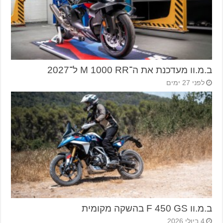
ב.מ.וו מעדכנת את ה־M 1000 RR ל־2027
לפני 27 ימים
ב.מ.וו F 450 GS בהשקה מקומית
4 ביולי 2026