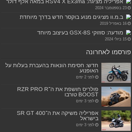
אפריליה מציגה: RSV4 X Ex3ma במאה אלף דולר
23 בספטמבר 2024
ב.מ.וו מציגים מנוע בוקסר חדש בדרך מיוחדת
16 באפריל 2019
מודעה: סוזוקי GSX-8S בעיצוב מיוחד
15 ביולי 2024
פורסמו לאחרונה
חדש: חסימת הונאות בהעברת בעלות על
האופנוע
לפני 2 ימים
פולריס חושפת את ה־RZR PRO R
BOOST טורבו
לפני 3 ימים
אפריליה משיקה את ה־SR GT 400
בישראל
לפני 3 ימים