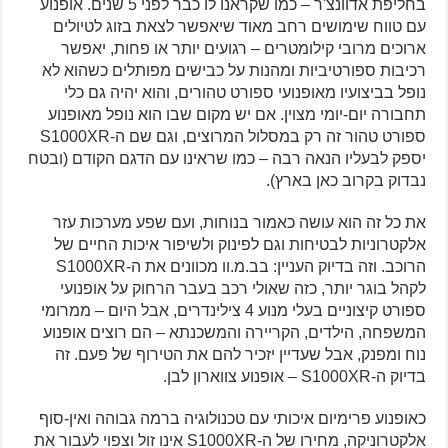
בחליפת אדוונצ'ר – כמו שקראנו לו כבר לפני 5 שנים. אופנוע
עם טווח שימושים רחב מאוד שיאפשר לצאת בזוג לטיולים
ארוכים מרובי קילומטרים – רגועים יותר או פחות, יאפשר
רכיבות ספורטיביות ומהנות על כבישים מפותלים כשהוא לא
נופל בביצועיו מאופנועי ספורט טהורים, והוא יהיה גם כלי
תחבורה יום-יומי מצוין. אם יש מקום שבו הוא נופל מאופנוע
ספורט טהור זה רק במסלול המרוצים, וגם שם ה-S1000XR
יספק לבעליו הנאה רבה – כמו שראינו עם הדגם הקודם (ובטח
נבדוק בקרוב כאן בארץ).
את כל זה הוא עושה כאמור בנוחות, ועם שפע מערכות עזר
אלקטרוניות לבטיחות וגם לפינוק ולשיפור איכות החיים של
הרוכב. וזה בדיוק העניין: בב.מ.וו מכוונים את ה-S1000XR
לקהל בוגר יותר, כזה שאולי רכב בעבר הרחוק על אופנועי
ספורט קיצוניים בעלי מנוע 4 צילינדרים, אבל היום – ממרומי
המשפחה, הילדים, הקריירה והמשכנתא – הם רוצים אופנוע
נוח ומפנק, אבל שעדיין יזכיר להם את הטירוף של פעם. זה
בדיוק ה-S1000XR – אופנוע צווארון לבן.
כאופנוע פרימיום איכותי עם טכנולוגיה ברמה גבוהה ואין-סוף
אלקטרוניקה, מחירו של ה-S1000XR אינו זול וצפוי לעבור את