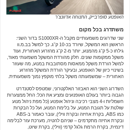
האופנוע סופרבייק, התנוחה אדוונצ'ר
משתדרג בכל מקום
שני שדרוגים משמעותיים מקבל ה-S1000XR בדור השני:
הראשון הוא המשקל, שיורד בכ-10 ק"ג. כך למשל בב.מ.וו
גילחו כ-5 ק"ג מהמנוע, יותר מ-2 ק"ג מהזרוע האחורית, ועוד
משקל ממקומות שונים. חלק מהורדת המשקל משמעותי מאוד,
למשל הורדת משקל ממאסות מסתובבות במנוע, מה שעוזר
בשינויי כיוון של האופנוע, ובעיקר הורדת המשקל מהזרוע
האחורית – שמשמעותה משקל בלתי מוקפץ נמוך משמעותית.
השדרוג השני הוא האבזור האלקטרוני, שמטפס לסטנדרט
הגבוה ביותר בעולם האופנועים ומציע את הכל: החל ממצערות
חשמליות ו-4 מצבי רכיבה וניהול אופנוע (כל מפת ניהול מנוע
שולטת על תגובת המנוע, על בלימת המנוע, ועל כל הבקרות
כמו ABS, בקרת אחיזה ובקרת ווילי), עובר כאמור ב-ABS
ובקרת אחיזה מתקדמים – שניהם להטיה, מערכת עזר לבלימה
דינמית, בקרת הרמת גלגל קדמי (ווילי), בקרת שיוט,