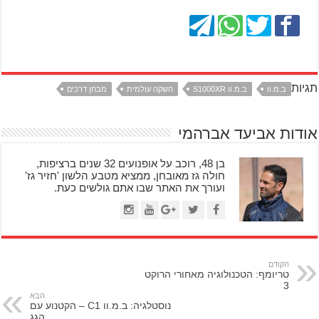
תגיות
ב.מ.וו
ב.מ.וו S1000XR
השקה עולמית
מבחן דרכים
אודות אביעד אברהמי
בן 48, רוכב על אופנועים 32 שנים ברציפות,
חולה גז מאובחן, ממציא מטבע הלשון 'חזיר גז'
ועורך את האתר שבו אתם גולשים כעת.
הקודם
טריומף: הטכנולוגיה מאחורי הרוקט
3
הבא
נוסטלגיה: ב.מ.וו C1 – הקטנוע עם
הגג