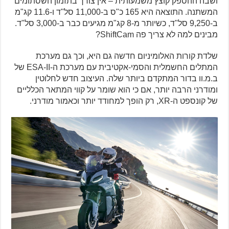
ושבה ההספק קוצץ משמעותית – אין צורך בתזמון השסתומים
המשתנה. התוצאה היא 165 כ"ס ב-11,000 סל"ד ו-11.6 קג"מ
ב-9,250 סל"ד, כשיותר מ-8 קג"מ מגיעים כבר ב-3,000 סל"ד.
מבינים למה לא צריך פה ShiftCam?
שלדת קורות האלומיניום חדשה גם היא, וכך גם מערכת
המתלים החשמלית והסמי-אקטיבית עם מערכת ה-ESA-II של
ב.מ.וו בדור המתקדם ביותר שלה. העיצוב חדש לחלוטין
ומודרני הרבה יותר, אם כי הוא שומר על קווי המתאר הכלליים
של קונספט ה-XR, רק הופך למחודד יותר וכאמור מודרני.