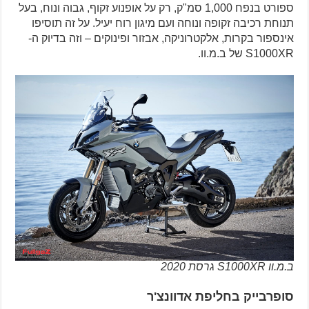
ספורט בנפח 1,000 סמ"ק, רק על אופנוע זקוף, גבוה ונוח, בעל
תנוחת רכיבה זקופה ונוחה ועם מיגון רוח יעיל. על זה תוסיפו
אינספור בקרות, אלקטרוניקה, אבזור ופינוקים – וזה בדיוק ה-
S1000XR של ב.מ.וו.
ב.מ.וו S1000XR גרסת 2020
סופרבייק בחליפת אדוונצ'ר