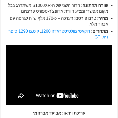
שורה תחתונה:
הדור השני של ה-S1000XR משתדרג בכל
מקום אפשרי ומציע חוויית אדוונצ'ר-ספורט פרימיום
מחיר:
טרם פורסם; הערכה – כ-170 אלף ש"ח לגרסה עם
אבזור מלא
מתחרים:
דוקאטי מולטיסטראדה 1260
,
ק.ט.מ 1290 סופר
דיוק GT
עריכת וידאו: אביעד אברהמי