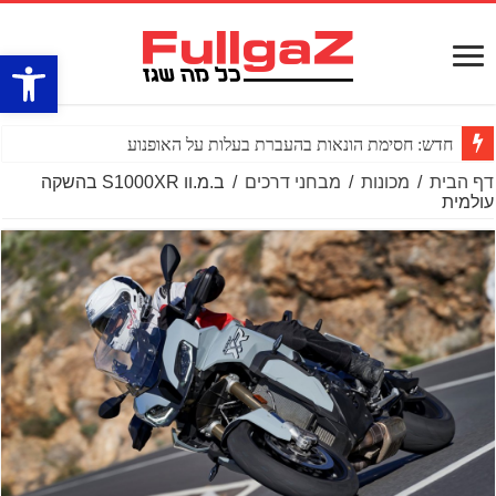
פתח סרגל
פולריס חושפת את ה־RZR P
דף הבית
/
מכונות
/
מבחני דרכים
/
ב.מ.וו S1000XR בהשקה
עולמית