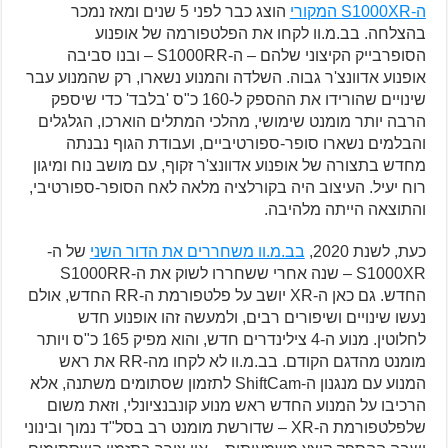
ה-S1000XR המקורי
הוצג כבר לפני 5 שנים ומאז נמכר
בהצלחה. בב.מ.וו לקחו את הפלטפורמה של אופנוע
הסופרבייק הקיצוני שלהם – ה-S1000RR – ובנו סביבה
אופנוע אדוונצ'ר גבוה. השלדה והמנוע נשארו, רק שהמנוע עבר
שינויים שהורידו את ההספק ל-160 כ"ס 'בלבד' כדי שיספק
הרבה יותר מומנט שימושי, מהלכי המתלים הוארכו, הגלגלים
והבלמים נשארו סופר-ספורטיביים, ועבודת הגוף נבנתה
מחדש בתצורה של אופנוע אדוונצ'ר זקוף, עם מושב נוח ומיגון
רוח יעיל. העיצוב היה בקורלציה מלאה לאח הסופר-ספורטיבי,
והתוצאה הייתה מלהיבה.
כעת, לשנת 2020,
בב.מ.וו משחררים את הדור השני
של ה-
S1000XR – שנה אחרי ששחררו לשוק את ה-S1000RR
החדש. גם כאן ה-XR יושב על פלטפורמת ה-RR החדש, אולם
נעשו שינויים ושיפורים רבים, ולמעשה זהו אופנוע חדש
לחלוטין. מנוע ה-4 צילינדרים חדש, והוא מפיק 165 כ"ס ויותר
מומנט מהדגם הקודם. בב.מ.וו לא לקחו מה-RR את ראש
המנוע עם מנגנון ה-ShiftCam לתזמון שסתומים משתנה, אלא
הרכיבו על המנוע החדש ראש מנוע קונבנציונלי, וזאת משום
שלפלטפורמת ה-XR – שדורשת מומנט רב בסל"ד נמוך ובינוני