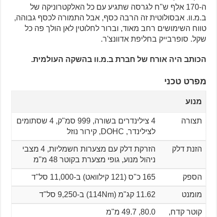
ה-170 אלף ש"ח לגרסה שתגיע עם כל האלקטרוניקה של
ב.מ.וו. אבסולוטית זה הרבה כסף, אבל התמורה לכסף גבוהה,
טווח השימושים רחב מאוד, וברור לחלוטין לאן הולך פה כל
שקל. סופרבייק בחליפת אדוונצ'ר.
הכותב היה אורח של חברת ב.מ.וו בהשקה העולמית.
מפרט טכני
מנוע
תצורה
4 צילינדרים בשורה, 999 סמ"ק, 4 שסתומים
לצילינדר, DOHC, קירור נוזל
הזנת דלק
הזרקת דלק עם מצערות חשמליות, 4 מצבי
ניהול מנוע, גופי מצערת בקוטר 48 מ"מ
הספק
165 כ"ס (121 קילוואט) ב-11,000 סל"ד
מומנט
11.62 קג"מ (114Nm) ב-9,250 סל"ד
קוטר קדח,
80.0, 49.7 מ"מ