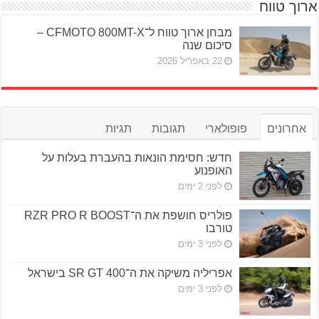
ארוך טווח
מבחן ארוך טווח ל־CFMOTO 800MT-X –
סיכום שנה
22 באפריל 2026
אחרונים
פופולארי
תגובות
תגיות
חדש: חסימת הונאות בהעברת בעלות על
האופנוע
לפני 2 ימים
פולריס חושפת את ה־RZR PRO R BOOST
טורבו
לפני 3 ימים
אפריליה משיקה את ה־SR GT 400 בישראל
לפני 3 ימים