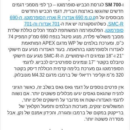
ו-
SM 700
לגרסת הכביש-סופרמוטו – כך לפי מסמכי דגמים
חדשים שהוגשו בארצות הברית. דגמי הכביש החדשים
מבוססים על ה
ק.ט.מ 690 אנדורו R ואחיו הסופרמוטו, ה-690
SMC-R
, כשלהוסקוורנה יש את ה-
701 אנדורו וה-701
סופרמוטו
. הפלטפורמה המשותפת לצמד הכלים כוללת שלדת
מסבך משולשי פלדה, מנוע סינגל בנפח 690 סמ"ק המפיק 74
כ"ס, ומערכת בולמים של WP מדגם APEX המותאמת
לאנדורו ולסופרמוטו בהתאמה. בעוד האנדורו מגיע עם חישוקי
"21 ו-"18 וצמיגים דו-שימושיים, ה-SMC-R מגיע עם חישוקי
טיובלס בקוטר "17 וצמיגים ספורטיביים לכביש. לדגמי
הסופרמוטו גם מערכת בלימה קדמית הכוללת דיסק בקוטר
320 מ"מ וקליפר רדיאלי של ברמבו מדגם M4.32 מונובלוק.
אין פרטים נוספים על דגמי גאס גאס בשלב זה, כאשר הגיוני
להניח שהגאס גאסים יגיעו מכלולים פשוטים יותר. אם נשווה
לדגמי האנדורו-שטח אז מדובר על חישוקים זולים יותר,
המשולשים יצוקים, מערכות הבלמים ותפעול הקלאץ' של
ברייקטק במקום של ברמבו ומגורה, והכידון אמנם של נקן, אבל
מסדרה פשוטה יותר.