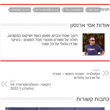
תגיות
גאס גאס
הוסקוורנה 701
ק.ט.מ 690 אנדורו R
ק.ט.מ 690SMC
אודות אסי ארנסון
רוכב שטח וכביש, מאמן כושר ושיקום במקצועו,
חולה על ספורט מוטורי מכל הסוגים - בעיקר
של דו-גלגלי על כל סוגיו
הקודם
נוסטלגיה: ימאהה באנשי – אטרף
על ארבעה גלגלים
הבא
דוקאטי: המולטיסטראדה V4
מתעדכן ל-2022
כתבות קשורות