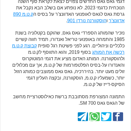
דגמי גאס גאס החדשים צפויים לצאת לקראת סוף השנה
הנוכחית כדגמי 2023. לא נופתע אם בשלב הבא נקבל את
גרסת גאס לגאס לאופנועי האדוונצ'ר על בסיס ה
ק.ט.מ 890
אדוונצ'ר
ו
הוסקוורנה נורדן 901
.
נזכיר שהמותג הספרדי גאס גאס, שהוקם בקטלוניה בשנת
1985 והתמחה באופנועי טריאל ואנדורו, תמיד חווה קשיים
כלכליים וניהוליים. רגע לפני פשיטת רגל סופית
קבוצת ק.ט.מ
רכשה את המותג
בסוף 2019, והוא התווסף לק.ט.מ
ולהוסקוורנה. המותג האדום מציע את דגמי המוטוקרוס
והאנדורו על-בסיס הפלטפורמות של ק.ט.מ, אך עם מכלולים
זולים מעט יותר. בהיררכיה, גאס גאס ממוצבים כמותג הזול
יותר, כשמעליו ק.ט.מ, הוסקוורנה, ובקצה העליון דגמי
הסיקס-דייז של ק.ט.מ.
התמונה המצורפת מסתובבת ברשת כאילוסטרציית מחשב
של הגאס גאס SM 700.