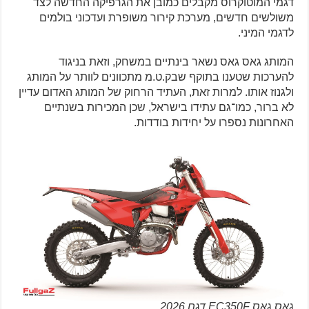
דגמי המוטוקרוס מקבלים כמובן את הגרפיקה החדשה לצד
משולשים חדשים, מערכת קירור משופרת ועדכוני בולמים
לדגמי המיני.
המותג גאס גאס נשאר בינתיים במשחק, וזאת בניגוד
להערכות שטענו בתוקף שבק.ט.מ מתכוונים לוותר על המותג
ולגנוז אותו. למרות זאת, העתיד הרחוק של המותג האדום עדיין
לא ברור, כמו־גם עתידו בישראל, שכן המכירות בשנתיים
האחרונות נספרו על יחידות בודדות.
גאס גאס EC350F דגם 2026