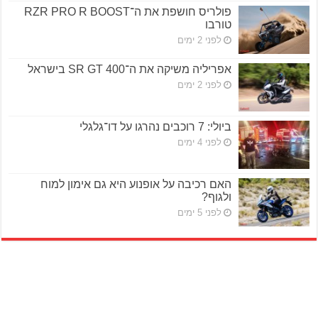
פולריס חושפת את ה־RZR PRO R BOOST
טורבו
לפני 2 ימים
אפריליה משיקה את ה־SR GT 400 בישראל
לפני 2 ימים
ביולי: 7 רוכבים נהרגו על דו־גלגלי
לפני 4 ימים
האם רכיבה על אופנוע היא גם אימון למוח
ולגוף?
לפני 5 ימים