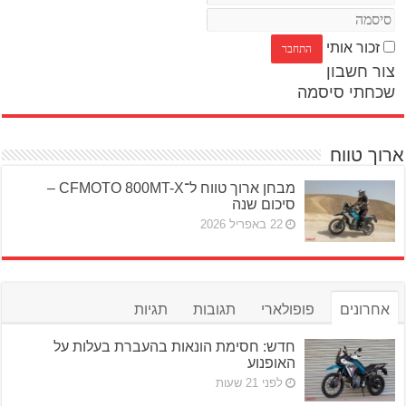
זכור אותי
צור חשבון
שכחתי סיסמה
ארוך טווח
מבחן ארוך טווח ל־CFMOTO 800MT-X –
סיכום שנה
22 באפריל 2026
אחרונים
פופולארי
תגובות
תגיות
חדש: חסימת הונאות בהעברת בעלות על
האופנוע
לפני 21 שעות