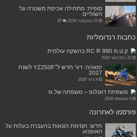
סופית: מתחילה אכיפת משטרה על
השוליים
21 בנובמבר 2019
27
כתבות רנדומליות
ק.ט.מ 990 RC R בהשקה עולמית
22 בפברואר 2026
ימאהה: דור חדש ל־YZ250F לשנת
2027
4 ביוני 2026
משפחת דאנלופ – משפחה של גז
6 באוגוסט 2018
פורסמו לאחרונה
חדש: חסימת הונאות בהעברת בעלות על
האופנוע