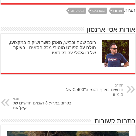
תגיות
אנדורו
גאס גאס
מוטוקרוס
אודות אסי ארנסון
רוכב שטח וכביש, מאמן כושר ושיקום במקצועו,
חולה על ספורט מוטורי מכל הסוגים - בעיקר
של דו-גלגלי על כל סוגיו
הקודם
חדשים בארץ: דגמי ה־C 400 של
ב.מ.וו
הבא
בקרוב בארץ: 3 דגמים חדשים של
קאן־אם
כתבות קשורות