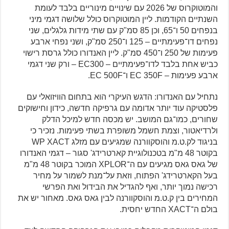
והמוטוקרוס של 2026 עם שינויים מינוריים בלבד לעומת
השנתיים הקודמות. ליין המוטוקרוס כולל שלושה דגמי מיני
בנפחים 50 ו־65, וכן 85 סמ"ק עם שתי מידות גלגלים, שני
נפחים דו־פעימתיים – 125 ו־250 סמ"ק, ושני נפחי ארבע
פעימות של 250 ו־450 סמ"ק. ליין האנדורו כולל גרסת רישוי
כביש אחת בלבד לדו־פעימתיים – EC300 – ורק שני דגמי
ארבע פעימות – EC 350F ו־EC 500F.
נתחיל עם האנדורו: הדגש העיקרי הוא בתחום הוויזואלי עם
פלסטיקה עוד יותר אדומה עם גרפיקה חדשה, כידון וחישוקים
שחורים, כמו־גם המושב. יש מכסה חדש למיכל הדלק
ולרדיאטור, וצמת חשמל משופרת בשתי פעימות. נזכיר כי
בניגוד לק.ט.מ והוסקוורנה שמגיעים עם מזלג WP XACT
בקוטר 48 מ"מ בטכנולוגיית קארטרידג' סגור – דגמי האנדורו
של גאס גאס מגיעים עם ה־XPLOR המוכר בקוטר 48 מ"מ
בעל הקארטרידג' הפתוח, וזאת על־מנת לשמור על מחיר
רכישה נמוך יותר, ואף להגדיל את הבידול ואת הפרשי
המחירים בין ק.ט.מ והוסקוורנה לבין גאס גאס. מאחור יש את
בולם ה־XACT החדש יחסית.