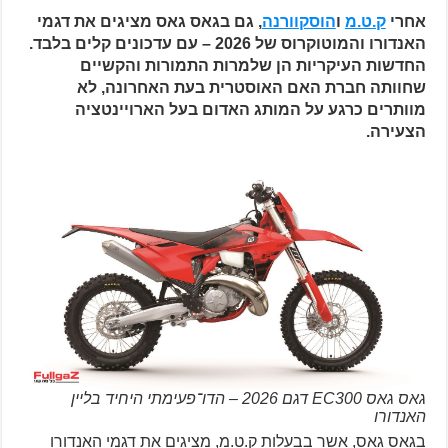
אחרי
ק.ט.מ
ו
הוסקוורנה
, גם בגאס גאס מציגים את דגמי
האנדורו והמוטוקרוס של 2026 – עם עדכונים קלים בלבד.
החדשות העיקריות הן שלמרות התמורות והקשיים
שחוותה חברת האם האוסטרית בעת האחרונה, לא
מוותרים כרגע על המותג האדום בעל הארויינטציה
הצעירה.
גאס גאס EC300 דגם 2026 – הדו־פעימתי היחיד בליין
האנדורו
בגאס גאס, אשר בבעלות ק.ט.מ, מציגים את דגמי האנדורו