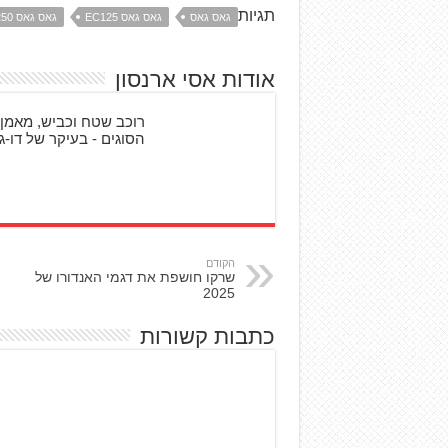
תגיות
גאס גאס
גאס גאס EC125
גאס גאס EC250
אודות אסי ארנסון
רוכב שטח וכביש, מאמן 
הסוגים - בעיקר של דו-גל
הקודם
שרקו חושפת את דגמי האנדורו של
2025
כתבות קשורות