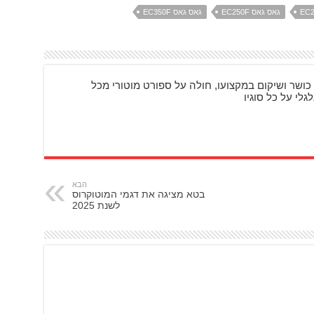
גאס גאס EC250F
גאס גאס EC350F
כושר ושיקום במקצועו, חולה על ספורט מוטורי מכל
גלי על כל סוגיו
הבא
בטא מציגה את דגמי המוטוקרוס
לשנת 2025