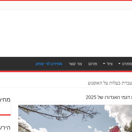
[ULWPQSF id=93187]
פורט
ציוד
פורום
צור קשר
מחירון לוי יצחק
ברת בעלות על האופנוע
י האנדורו של 2025
מחיר
הירש