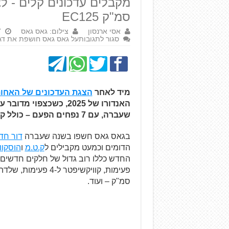
סמ"ק EC125
אסי ארנסון
צילום: גאס גאס
17
סגור לתגובות
על גאס גאס חושפת את דגמי 
מיד לאחר
הצגת העדכונים של האחות
האנדורו של 2025, כשכצ
שעברה, עם 7 נפחים הפעם – כולל קאמבק ל-EC125 הדו-פעימתי.
בגאס גאס חשפו בשנה שעברה
דור חדש
הדומים וכמעט מקבילים ל
ק.ט.מ
ו
הוסקוו
סמ"ק – ועוד.