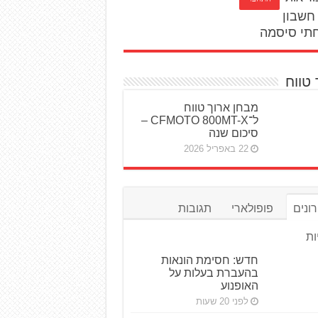
חשבון
תי סיסמה
 טווח
מבחן ארוך טווח
ל־CFMOTO 800MT-X –
סיכום שנה
22 באפריל 2026
ונים
פופולארי
תגובות
ות
חדש: חסימת הונאות
בהעברת בעלות על
האופנוע
לפני 20 שעות