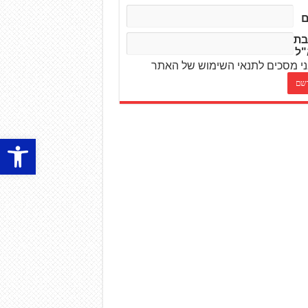
בת
"ל
י מסכים לתנאי השימוש של האתר
פתח סרגל