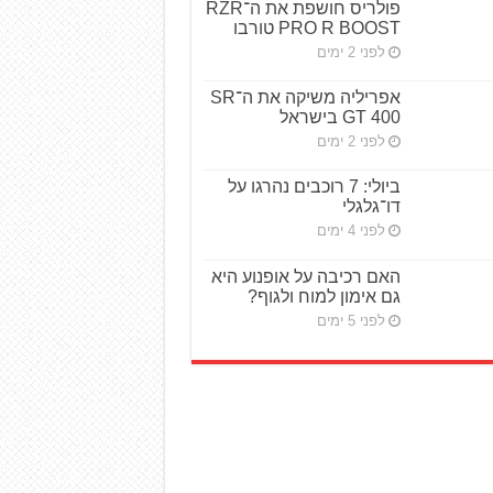
פולריס חושפת את ה־RZR
PRO R BOOST טורבו
לפני 2 ימים
אפריליה משיקה את ה־SR
GT 400 בישראל
לפני 2 ימים
ביולי: 7 רוכבים נהרגו על
דו־גלגלי
לפני 4 ימים
האם רכיבה על אופנוע היא
גם אימון למוח ולגוף?
לפני 5 ימים