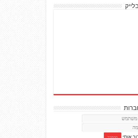
לייק
רות
ור אותי