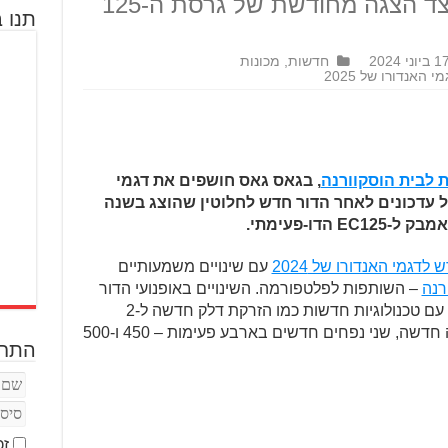
מקבלים עדכונים קלים - לצד הצגה מחודשת של גרסת ה-125
תנו ב
 ביוני 2024
חדשות
,
מכונות
האנדורו של 2025
 לבית הוסקוורנה
, בגאס גאס חושפים את דגמי
פוי מדובר על עדכונים לאחר הדור חדש לחלוטין שהוצג בשנה
 לדגמי האנדורו של 2024
עם שינויים משמעותיים
רנה
– השותפות לפלטפורמה. השינויים באופנועי הדור
החדש כללו רוב גדול של חלקים חדשים עם טכנולוגיות חדשות כמו הזרקת דלק חדשה ל-2
פעימות, קוויקשיפטר ל-4 פעימות, שלדה חדשה, שני נפחים חדשים בארבע פעימות – 450 ו-500
התחב
זכ