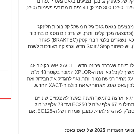
TBI ולא עם קרבורטור כמו בעבר, ובמשקל של 99.5 ק"ג. בכך מציעים בגאס גאס 7 נפחים
לבחירת הרוכב: 3 נפחים דו-פעימתיים (125, 250 ו-300 סמ"ק) ו-4 נפחים מרובעי פעימות (250,
 מבצעים בגאס גאס גילוח משקל קל בזכות הלינקג'
וכתוצאה מכך קלים יותר). יש עדכונים נוספים בחיבור
מיכל הדלק, קליפר חדש מאחור, כאשר כאן נשארים בלמי הברייקטק (BRAKTEC) לאחר
שהוחלפו לברמבו בהוסקוורנה (ובק.ט.מ). יש כפתור Start / Stop חדש וגרפיקה מעודכנת לשנת
נזכיר כי בניגוד לק.ט.מ והוסקוורנה שקיבלו בשנה שעברה פרונט חדש – WP XACT בקוטר 48
מ"מ עם טכנולוגיית קארטרידג' סגור – נמשיך לקבל כאן את ה-XPLOR המוכר בקוטר 48 מ"מ
 מחיר רכישה נמוך יותר, ואף להגדיל את הבידול ואת
אס גאס. מאחור יש את בולם ה-XACT החדש.
דגמי האנדורו של גאס גאס לשנת 2025 יגיעו ארצה בהמשך השנה כאשר לא צפויים שינויים
משמעותיים במחיר של דגמי 2024, שהתחילו מ-67 אלף ש"ח ל-EC250 ועד 78 אלף ש"ח ל-
EC350F, כאשר גרסאות ה-450 ו-500 סמ"ק לא הגיע לארץ. כמובן שמחירו של ה-EC125, אם
2025 של גאס גאס: