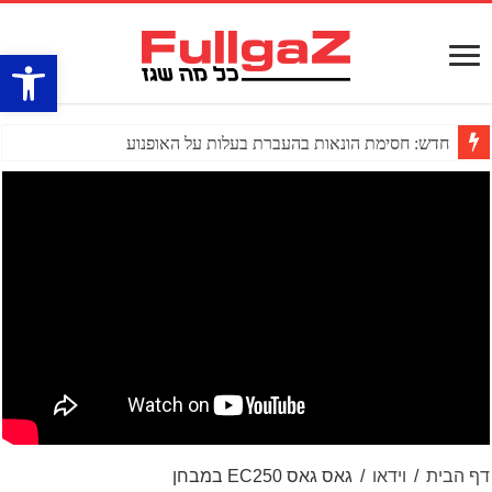
פתח סרגל
חדש: חסימת הונאות בהעברת בעלות על האופנוע
דף הבית
/
וידאו
/
גאס גאס EC250 במבחן