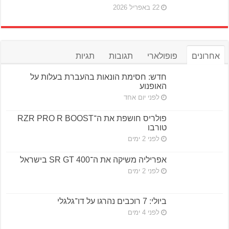
22 באפריל 2026
אחרונים
פופולארי
תגובות
תגיות
חדש: חסימת הונאות בהעברת בעלות על
האופנוע
לפני יום אחד
פולריס חושפת את ה־RZR PRO R BOOST
טורבו
לפני 2 ימים
אפריליה משיקה את ה־SR GT 400 בישראל
לפני 2 ימים
ביולי: 7 רוכבים נהרגו על דו־גלגלי
לפני 4 ימים