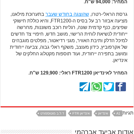
המחיר: 94,000 ש"ח.
גרסת הראלי-רטרו,
שהוצגה בחודש שעבר
בתערוכת מילאנו,
מציעה אבזור רב על בסיס ה-FTR1200, והיא כוללת חישוקי
שפיצים, כנף קדמית שונה, רגליות רוכב משוננות, מחרשה
ייחודית לנשיאת לוחית הרישוי, מושב חדש, חיפויי צד חדשים
למיכל הדלק ותיבת האוויר, מגני רדיאטור, מפלטים מוגבהים
של אקרפוביץ, כידון מעוצב, משקף ראלי גבוה, צביעה ייחודית
ומושב בתפירה ייחודית, ועוד תוספות מקטלוג החלקים של
אינדיאן.
המחיר לאינדיאן FTR1200 ראלי: 129,900 ש"ח.
תגיות
A1
אינדיאן
אינדיאן FTR
ד.ל.ב מוטוספורט
אודות אביעד אברהמי