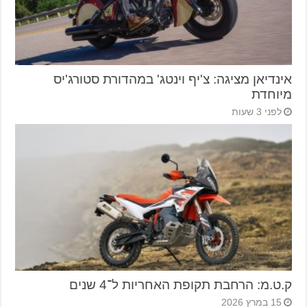
אינדיאן מציגה: צ'יף וינטג' במהדורת סטורג'יס
מיוחדת
לפני 3 שעות
ק.ט.מ: הרחבת תקופת האחריות ל־4 שנים
15 במרץ 2026