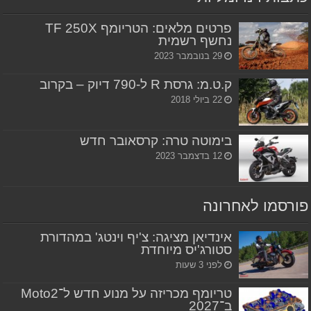
פרטים מלאים: הטריומף TF 250X
נחשף רשמית
29 בנובמבר 2023
ק.ט.מ: גרסת R ל-790 דיוק – בקרוב
22 ביולי 2018
בימוטה טרה: קרסאובר חדש
12 בדצמבר 2023
פורסמו לאחרונה
אינדיאן מציגה: צ'יף וינטג' במהדורת
סטורג'יס מיוחדת
לפני 3 שעות
טריומף מכריזה על מנוע חדש ל־Moto2
ב־2027