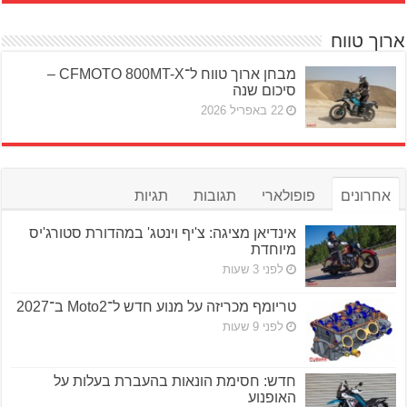
ארוך טווח
מבחן ארוך טווח ל־CFMOTO 800MT-X –
סיכום שנה
22 באפריל 2026
אחרונים
פופולארי
תגובות
תגיות
אינדיאן מציגה: צ'יף וינטג' במהדורת סטורג'יס
מיוחדת
לפני 3 שעות
טריומף מכריזה על מנוע חדש ל־Moto2 ב־2027
לפני 9 שעות
חדש: חסימת הונאות בהעברת בעלות על
האופנוע