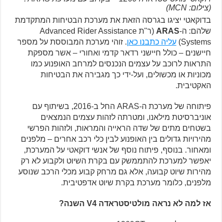
(צילום: MCN)
בדוקאטי יציגו בגרסה הזאת את מערכת הבטיחות המתקדמת
שלהם: ה-
ARAS
(ר"ת Advanced Rider Assistance
Systems)
עליה כתבנו כאן
. זוהי מערכת המבוססת על מספר
חיישנים – כולל חיישני רדאר קדמי ואחורי – אשר מספקת
התראות לרוכב על עצמים הנכנסים למרחב האופנוע כמו
מכוניות או מכשולים, ועל-ידי כך מגבירה את הבטיחות
האקטיבית.
פיתוחה של מערכת ה-ARAS החל ב-2016, בשיתוף עם
אוניברסיטת מילאנו, ומטרתה לזהות עצמים הנמצאים
בשטחים מתים של שדה הראייה והמראות, ולזהות הפרשי
מהירויות גדולים בין האופנוע לבין כלי רכב אחרים – מלפנים
ומאחור. בנוסף, פיתוח נוסף של אנשי דוקאטי על המערכת,
יאפשר למערכת להתממשק עם בקרת השיוט ולקבוע לא רק
מהירות שיוט קבועה, אלא גם מרחק קבוע מכלי הרכב שנוסע
מלפנים, כלומר מערכת בקרת שיוט אדפטיבית.
אז למה לא נראה מולטיסטראדה V4 השנה?