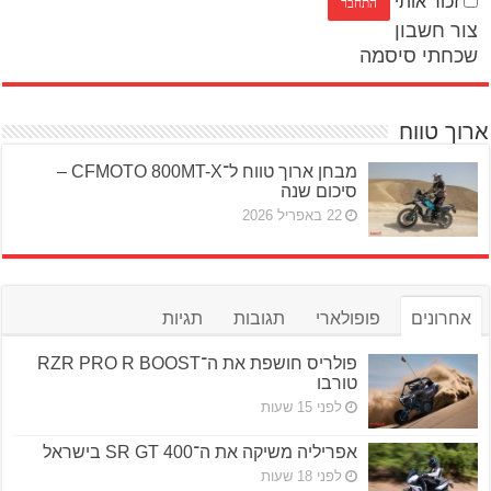
זכור אותי
צור חשבון
שכחתי סיסמה
ארוך טווח
מבחן ארוך טווח ל־CFMOTO 800MT-X –
סיכום שנה
22 באפריל 2026
אחרונים
פופולארי
תגובות
תגיות
פולריס חושפת את ה־RZR PRO R BOOST
טורבו
לפני 15 שעות
אפריליה משיקה את ה־SR GT 400 בישראל
לפני 18 שעות