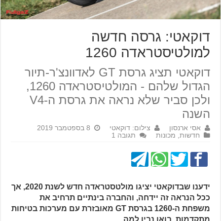
דוקאטי: גרסה חדשה
למולטיסטראדה 1260
דוקאטי תציג גרסת GT לאדוונצ'ר-תיור
הגדול שלהם - המולטיסטראדה 1260,
ולכן סביר שלא נראה את גרסת ה-V4
השנה
אסי ארנסון
צילום: דוקאטי
8 בספטמבר 2019
חדשות
,
מכונות
תגובה 1
ידענו שבדוקאטי יציגו מולטסטראדה חדש לשנת 2020, אך
ככל הנראה זה יידחה, והחברה בינתיים תרחיב את
משפחת ה-1260 בגרסת GT מאובזרת עם מערכות בטיחות
מתקדמות. בואו נבין למה.