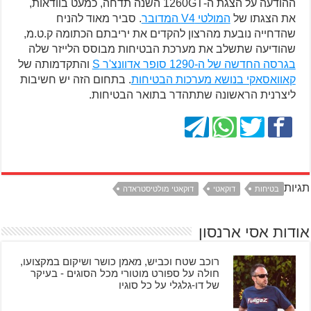
ההודעה על הצגת ה-1260GT השנה תדחה, כמעט בוודאות,
את הצגתו של
המולטי V4 המדובר
. סביר מאוד להניח
שהדחייה נובעת מהרצון להקדים את יריבתם הכתומה ק.ט.מ,
שהודיעה שתשלב את מערכת הבטיחות מבוסס הלייזר שלה
בגרסה החדשה של ה-1290 סופר אדוונצ'ר S
והתקדמותה של
קאוואסאקי בנושא מערכות הבטיחות
. בתחום הזה יש חשיבות
ליצרנית הראשונה שתתהדר בתואר הבטיחות.
תגיות
בטיחות
דוקאטי
דוקאטי מולטיסטראדה
אודות אסי ארנסון
רוכב שטח וכביש, מאמן כושר ושיקום במקצועו,
חולה על ספורט מוטורי מכל הסוגים - בעיקר
של דו-גלגלי על כל סוגיו