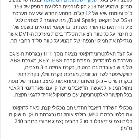
סמ"ק, שמניע את 218 הקילוגרמים הללו עם הספק של 159
כ"ס ומומנט שיא של 12 קג"מ. המנוע החדש יגיע עם מערכת
ה-DS של דוקאטי (Dual Spark), מה שאומר 2 מצתים לכל
צילינדר ומערכת אוויר משנית. בדוקאטי מתגאים בשפע של
כוח זמין על כל טווח רצועת הסל"ד בזכות מערכת ה-DVT אשר
מגדילה את המילוי הנפחי של המנוע על טווח סל"ד רחב יותר.
על הצד האלקטרוני דוקאטי מציגה מסך TFT (בגרסת ה-S גם
מערכת מולטימדיה), מפתח קרבה KEYLESS, מערכת ABS
של בוש העובדת גם בהטיה, בקרת אחיזה ב-8 מצבים,
קוויקשיפטר לשני הכיוונים, מערכת בקרת ווילי, בקרת זינוק
ובקרת שיוט – כולן משתנות ומותאמות למצב הנבחר של מפת
ניהול המנוע. למעשה, הדיאבל מיישר קו עם שאר דגמי דוקאטי
בכל הקשור לאלקטרוניקה, עם פרוטוקול אחיד לדגמי הקצה.
מכלולי השלדה דיאבל החדש הם מכלולי קצה, כיאה לדוקאטי,
עם בלמי ברמבו M50, בולמי אוהלינס (בגרסת ה-S), חישוקים
קלים וצמיגי דיאבלו רוסו 3 רחבים (צמיג אחורי ברוחב 240
מ"מ!).