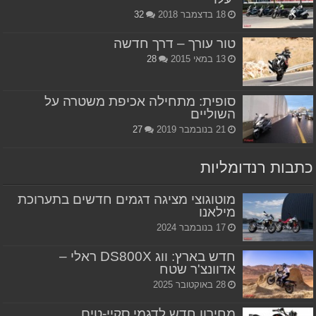
18 בדצמבר 2018
32
טור עורך – דרך חדשה
13 במאי 2015
28
סופית: מתחילה אכיפת משטרה על
השוליים
21 בנובמבר 2019
27
כתבות רנדומליות
מוטוגוצי מציגה דגמים חדשים בתערוכת
מילאנו
17 בנובמבר 2024
חדש בארץ: ווג DS800X ראלי –
אדוונצ'ר שטח
28 באוקטובר 2025
מחירון חדש לדגמי סקיי-טים