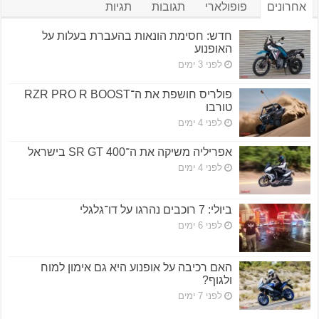
אחרונים
פופולארי
תגובות
תגיות
חדש: חסימת הונאות בהעברת בעלות על
האופנוע
לפני 3 ימים
פולריס חושפת את ה־RZR PRO R BOOST
טורבו
לפני 4 ימים
אפריליה משיקה את ה־SR GT 400 בישראל
לפני 4 ימים
ביולי: 7 רוכבים נהרגו על דו־גלגלי
לפני 6 ימים
האם רכיבה על אופנוע היא גם אימון למוח
ולגוף?
לפני 7 ימים