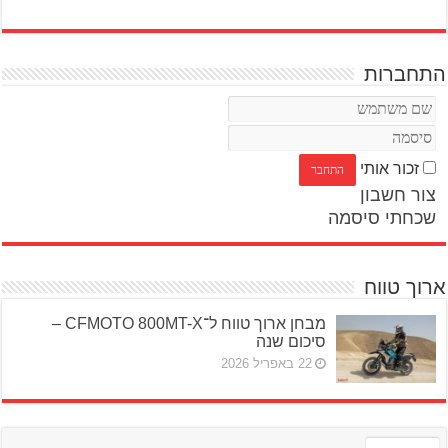
התחברות
זכור אותי
צור חשבון
שכחתי סיסמה
ארוך טווח
מבחן ארוך טווח ל־CFMOTO 800MT-X –
סיכום שנה
22 באפריל 2026