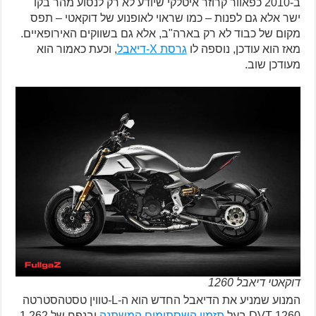
ב-2010 כפאוור קרוזר איטלקי שיודע לא רק לנסוע מהר בקו
ישר אלא גם לפנות – כמו שראוי לאופנוע של דוקאטי – תפס
מקום של כבוד לא רק בארה"ב, אלא גם בשווקים האירופאיים.
מאז הוא עודכן, נוספה לו
גרסת X-דיאבל
, וכעת כאמור הוא
מעודכן שוב.
דוקאטי דיאבל 1260
המנוע שמניע את הדיאבל החדש הוא ה-L-טווין טסטהסטרטה
DVT 1260 בעל
תזמון השסתומים המשתנה
ובנפח של 1,262