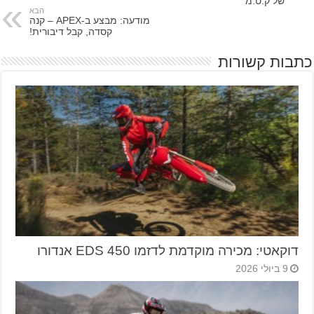
של ק.ט.מ
הבא
מודעה: מבצע ב-APEX – קנה
קסדה, קבל דיבורית!
כתבות קשורות
דוקאטי: מכירה מוקדמת לדזמו 450 EDS אנדורו
9 ביולי 2026