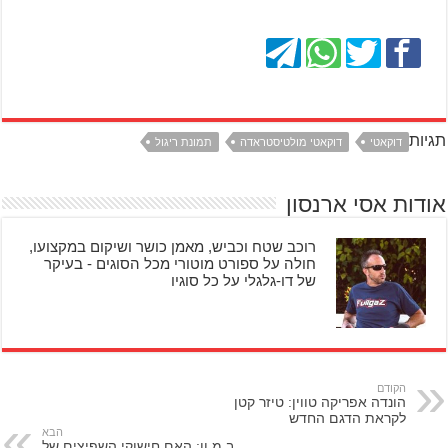
תגיות
דוקאטי
דוקאטי מולטיסטראדה
תמונת ריגול
אודות אסי ארנסון
רוכב שטח וכביש, מאמן כושר ושיקום במקצועו,
חולה על ספורט מוטורי מכל הסוגים - בעיקר
של דו-גלגלי על כל סוגיו
הקודם
הונדה אפריקה טווין: טיזר קטן
לקראת הדגם החדש
הבא
ב.מ.וו: האם חישוקי השפיצים של