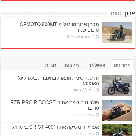
ארוך טווח
מבחן ארוך טווח ל־CFMOTO 800MT-X –
סיכום שנה
22 באפריל 2026
אחרונים
פופולארי
תגובות
תגיות
חדש: חסימת הונאות בהעברת בעלות על
האופנוע
לפני 23 שעות
פולריס חושפת את ה־RZR PRO R BOOST
טורבו
לפני 2 ימים
אפריליה משיקה את ה־SR GT 400 בישראל
לפני 2 ימים