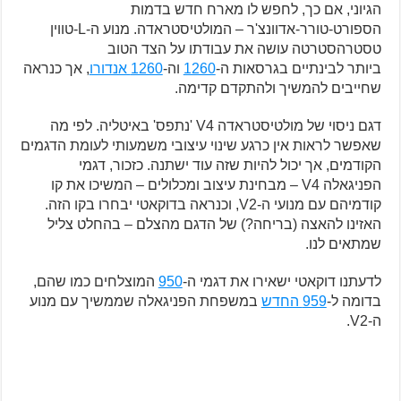
הגיוני, אם כך, לחפש לו מארח חדש בדמות
הספורט-טורר-אדוונצ'ר – המולטיסטראדה. מנוע ה-L-טווין
טסטרהסטרטה עושה את עבודתו על הצד הטוב
ביותר לבינתיים בגרסאות ה-
1260
וה-
1260 אנדורו
, אך כנראה
שחייבים להמשיך ולהתקדם קדימה.
דגם ניסוי של מולטיסטראדה V4 'נתפס' באיטליה. לפי מה
שאפשר לראות אין כרגע שינוי עיצובי משמעותי לעומת הדגמים
הקודמים, אך יכול להיות שזה עוד ישתנה. כזכור, דגמי
הפניגאלה V4 – מבחינת עיצוב ומכלולים – המשיכו את קו
קודמיהם עם מנועי ה-V2, וכנראה בדוקאטי יבחרו בקו הזה.
האזינו להאצה (בריחה?) של הדגם מהצלם – בהחלט צליל
שמתאים לנו.
לדעתנו דוקאטי ישאירו את דגמי ה-
950
המוצלחים כמו שהם,
בדומה ל-
959 החדש
במשפחת הפניגאלה שממשיך עם מנוע
ה-V2.