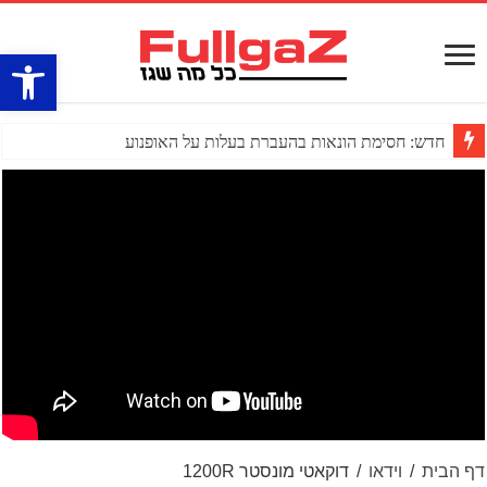
פתח סרגל
חדש: חסימת הונאות בהעברת בעלות על האופנוע
דף הבית
/
וידאו
/
דוקאטי מונסטר 1200R