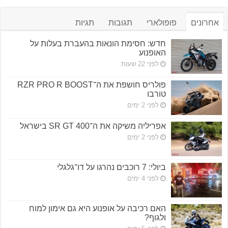
אחרונים
פופולארי
תגובות
תגיות
חדש: חסימת הונאות בהעברת בעלות על
האופנוע
לפני 22 שעות
פולריס חושפת את ה־RZR PRO R BOOST
טורבו
לפני 2 ימים
אפריליה משיקה את ה־SR GT 400 בישראל
לפני 2 ימים
ביולי: 7 רוכבים נהרגו על דו־גלגלי
לפני 4 ימים
האם רכיבה על אופנוע היא גם אימון למוח
ולגוף?