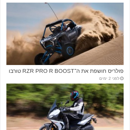
פולריס חושפת את ה־RZR PRO R BOOST טורבו
לפני 2 ימים