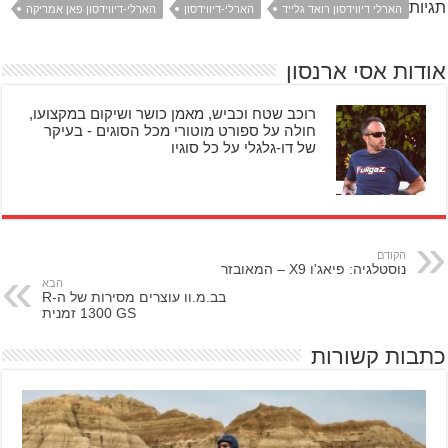
תגיות
הארלי דיווידסון רואד גלייד
הארלי-דיווידסון
הארלי-דיווידסון פאן אמריקה
אודות אסי ארנסון
רוכב שטח וכביש, מאמן כושר ושיקום במקצועו,
חולה על ספורט מוטורי מכל הסוגים - בעיקר
של דו-גלגלי על כל סוגיו
הקודם
נוסטלגיה: פיאג'ו X9 – המאובזר
הבא
בב.מ.וו עוצרים מסירות של ה-R
1300 GS זמנית
כתבות קשורות