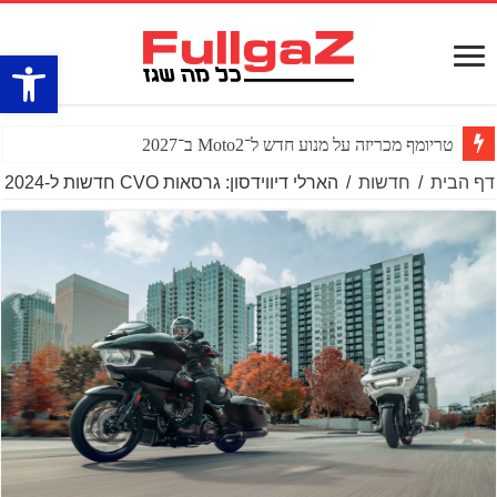
פתח סרגל
טריומף מכריזה על מנוע חדש ל־Moto2 ב־2027
דף הבית
/
חדשות
/
הארלי דיווידסון: גרסאות CVO חדשות ל-2024