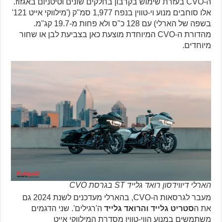
ה-CVO בעזרת שימוש בקרבון בחלקים שונים וטיטניום באגזוז.
אלו סוחבים מנוע וי-טווין בנפח 1,977 סמ"ק ('מילווקי אייט 121'
בשפה של הארלי) עם 128 כ"ס ולא פחות מ-19.7 קג"מ.
מהדורת ה-CVO המיוחדת מוצעת כאן בצביעת לבן או שחור
מיוחדים.
הארלי דיווידסון רואד גלייד ST בגרסת CVO
מעבר לגרסאות ה-CVO, בהארלי מעדכנים לשנת 2024 גם
את ה
סטריט גלייד והרואד גלייד
ה'רגילים'. שני הדגמים
משתמשים במנוע הווי-טווין מסדרת המילווקי אייט