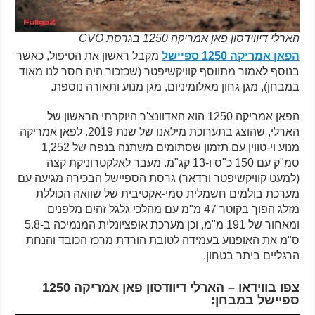
הארלי דיווידסון פאן אמריקה 1250 בגרסת CVO
הפאן אמריקה 1250 ספיישל
מקבל ראשון את הטיפול, כאשר
בנוסף לאמור מתווסף קוויקשיפטר (שכזכור היה חסר לנו מאוד
במבחן), מגן גחון מאלומיניום, מגן מנוע ותאורה נוספת.
הפאן אמריקה 1250 הוא האדוונצ'ר היוקרתי הראשון של
הארלי, שהוצג בתערוכת מילאנו של שנת 2019. לפאן אמריקה
מנוע וי-טווין עם תזמון שסתומים משתנה בנפח של 1,252
סמ"ק עם 150 כ"ס ו-13 קג"מ. מעבר לאלקטרוניקת קצה
(למעט קוויקשיפטר ורדאר) גרסת הספיישל הבכירה מגיעה עם
מערכת בולמים חשמלית סמי-אקטיבית של שוואה הכוללת
מזלג הפוך בקוטר 47 מ"מ עם מהלכי גלגל זהים מלפנים
ומאחור של 191 מ"מ, וכן מערכת אופציונלית המנמיכה ב-5.8
ס"מ את האופנוע בעמידה לטובת הורדת מרכז הכובד והנחת
הרגליים ביתר בטחון.
צפו בווידאו – הארלי דיוודסון פאן אמריקה 1250
ספיישל במבחן: