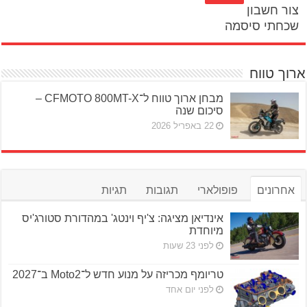
צור חשבון
שכחתי סיסמה
ארוך טווח
מבחן ארוך טווח ל־CFMOTO 800MT-X –
סיכום שנה
22 באפריל 2026
אחרונים
פופולארי
תגובות
תגיות
אינדיאן מציגה: צ'יף וינטג' במהדורת סטורג'יס
מיוחדת
לפני 23 שעות
טריומף מכריזה על מנוע חדש ל־Moto2 ב־2027
לפני יום אחד