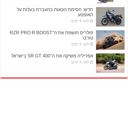
חדש: חסימת הונאות בהעברת בעלות על
האופנוע
לפני 4 ימים
פולריס חושפת את ה־RZR PRO R BOOST
טורבו
לפני 5 ימים
אפריליה משיקה את ה־SR GT 400 בישראל
לפני 5 ימים