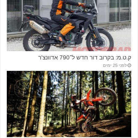
ק.ט.מ: בקרוב דור חדש ל־790 אדוונצ'ר
לפני 25 ימים