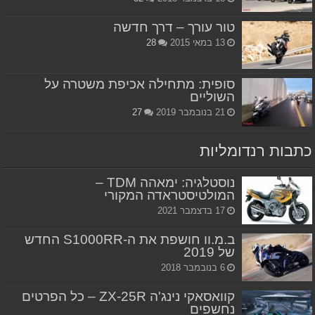
טור עורך – דרך חדשה
13 במאי 2015
28
סופית: מתחילה אכיפת משטרה על
השוליים
21 בנובמבר 2019
27
כתבות רנדומליות
נוסטלגיה: ימאהה TDM –
המולטיסטראדה המקורי
17 בדצמבר 2021
ב.מ.וו חושפת את ה-S1000RR החדש
של 2019
6 בנובמבר 2018
קוואסאקי נינג'ה ZX-25R – כל הפרטים
נחשפים