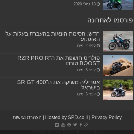
13 ביולי 2020
פורסמו לאחרונה
חדש: חסימת הונאות בהעברת בעלות על
האופנוע
לפני 2 ימים
פולריס חושפת את ה־RZR PRO R
BOOST טורבו
לפני 3 ימים
אפריליה משיקה את ה־SR GT 400
בישראל
לפני 3 ימים
Privacy Policy
|
Hosted by SPD.co.il
|
הצהרת נגישות
© Fullgaz 2026, כל הזכויות שמורות