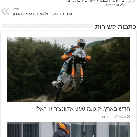
לאופנועים
הבא
הונדה: רבל גדול נפח נמצא בתכנון
כתבות קשורות
חדש בארץ: ק.ט.מ 890 אדוונצ'ר R ראלי
לפני 17 ימים