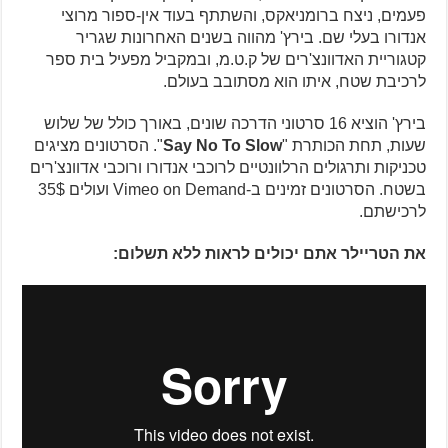
פעמים, ניצח ברומניאקס, והשתתף בעוד אין-ספור מרוצי
אנדורו בעלי שם. בירץ' מהווה בשנים האחרונות שגריר
קטגוריית האדוונצ'רים של ק.ט.מ, ובמקביל מפעיל בית ספר
לרכיבת שטח, איתו הוא מסתובב בעולם.
בירץ' הוציא 16 סרטוני הדרכה שונים, באורך כולל של שלוש
שעות, תחת הכותרת "
Say No To Slow
". הסרטונים מציגים
טכניקות ותרגולים הרלוונטיים לרוכבי אנדורו ורוכבי אדוונצ'רים
בשטח. הסרטונים זמינים ב-Vimeo on Demand ועולים 35$
לרכישתם.
את הטריילר אתם יכולים לראות ללא תשלום: