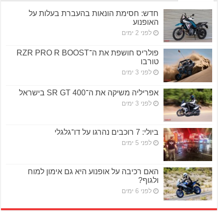
חדש: חסימת הונאות בהעברת בעלות על
האופנוע
לפני 2 ימים
פולריס חושפת את ה־RZR PRO R BOOST
טורבו
לפני 3 ימים
אפריליה משיקה את ה־SR GT 400 בישראל
לפני 3 ימים
ביולי: 7 רוכבים נהרגו על דו־גלגלי
לפני 5 ימים
האם רכיבה על אופנוע היא גם אימון למוח
ולגוף?
לפני 6 ימים