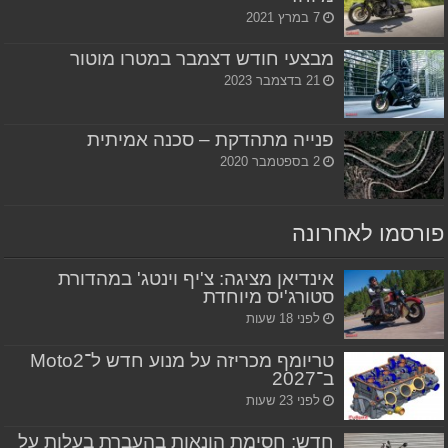
7 במרץ 2021
מבצעי חודש דצמבר במטרו מוטור
21 בדצמבר 2023
פנייה מתהדקת – סכנה אמיתית
2 בספטמבר 2020
פורסמו לאחרונה
אינדיאן מציגה: צ'יף וינטג' במהדורת
סטורג'יס מיוחדת
לפני 18 שעות
טריומף מכריזה על מנוע חדש ל־Moto2
ב־2027
לפני 23 שעות
חדש: חסימת הונאות בהעברת בעלות על