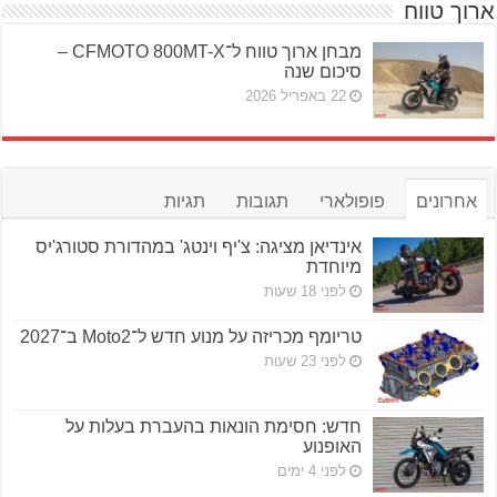
ארוך טווח
מבחן ארוך טווח ל־CFMOTO 800MT-X –
סיכום שנה
22 באפריל 2026
אחרונים
פופולארי
תגובות
תגיות
אינדיאן מציגה: צ'יף וינטג' במהדורת סטורג'יס
מיוחדת
לפני 18 שעות
טריומף מכריזה על מנוע חדש ל־Moto2 ב־2027
לפני 23 שעות
חדש: חסימת הונאות בהעברת בעלות על
האופנוע
לפני 4 ימים