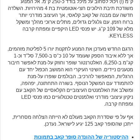
ק"מ (!) ויכול לסחוב על מיכל בודד כ-250 ק"מ. אל המנוע
משודכת תיבת הילוכים חצי-אוטומטית בת 4 מהירויות. השלדה
חדשה עם מבנה של קאב קלאסי, אך העיצוב מודרני יותר
ברוח הזמן. עם גלגלים גדולים, מתלים ארוכי מהלך ומשקל
מלא של 109 ק"ג. יש פנסי LED היקפיים ומפתח קרבה
KEYLESS.
הדגם החדש מעדכן את המנוע לתקנות יורו 5 לפליטת מזהמים,
אך ללא איבוד הספק שעומד על 10 כ"ס ב-7,500 סל"ד וכ-1
קג"מ ב-6,250. האלטרנטור שופר וחוזק על-מנת לאפשר חיבור
מטענים ניידים. השינוי העיקרי הוא המושב הכפול יחד עם
הרגליות, המאפשר להרכיב. הבולמים שופרו על-מנת
להתמודד עם המשקל הנוסף. בשורה התחתונה, יפהפה,
ומשלב את האלמנטים העיצוביים הקלאסיים של הקאב עם
ניקיון עיצובי מודרני ואלמנטים טכנולוגיים כמו פנסי LED
ומפתח קרבה.
אף על פי שסדרת הקאב מעולם לא הייתה הצלחה מסחרית,
ייתכן שהסופר קאב 125 יגיע לישראל. נעדכן.
ההיסטוריה של ההונדה סופר קאב בתמונות