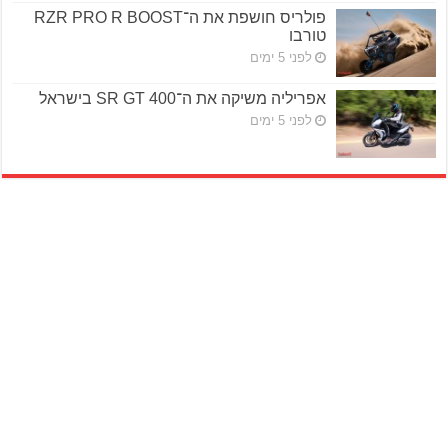
פולריס חושפת את ה־RZR PRO R BOOST
טורבו
לפני 5 ימים
אפריליה משיקה את ה־SR GT 400 בישראל
לפני 5 ימים