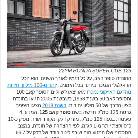
22YM HONDA SUPER CUB 125
ההונדה סופר קאב, על כל דגמיו לאורך השנים, הוא הכלי
הדו-גלגלי הנמכר ביותר בכל הזמנים. י
ותר מ-100 מיליון יחידות
מהדגם האייקוני נמכרו
מאז יצאו לשווקים הסופר קאב 100
והסופר קאב 50 בשנת 1958, כשבשנת 2005 הגיעו בהונדה
לציון הדרך של 50 מיליון יחידות.
בשנת 2018
הציגו היפנים
גרסת 125 סמ"ק חדשה בשם
סופר קאב 125
. המנוע, 4
פעימות בנפח 125 סמ"ק, מוזרק דלק ומקורר אוויר, מפיק כ-10
כ"ס וקצת יותר מ-1 קג"מ. לפי ההצהרה של הונדה, במצב
החסכוני שלו המנוע הזה שורף ליטר בודד של דלק על 66.7