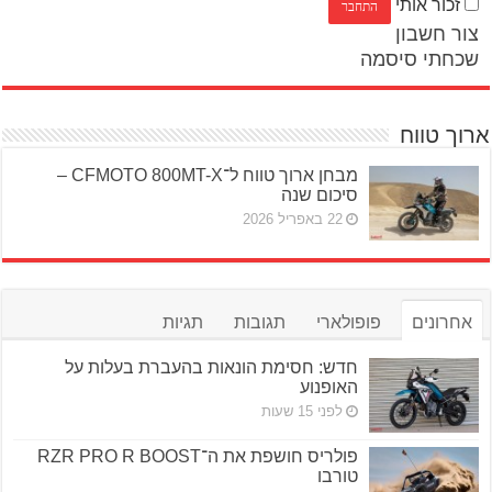
זכור אותי
צור חשבון
שכחתי סיסמה
ארוך טווח
מבחן ארוך טווח ל־CFMOTO 800MT-X –
סיכום שנה
22 באפריל 2026
אחרונים
פופולארי
תגובות
תגיות
חדש: חסימת הונאות בהעברת בעלות על
האופנוע
לפני 15 שעות
פולריס חושפת את ה־RZR PRO R BOOST
טורבו