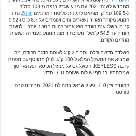
מתחדש לשנת 2021 עם מנוע שגדל בנפח מ-108 סמ"ק
ל-109.5 סמ"ק ומותאם לתקנות פליטת המזהמים
יורו 5
. נתוני
המנוע מקורר האוויר נשארים זהים ועומדים על 8.7 כ"ס ו-0.92
קג"מ, כשלטענת הונדה הוא אמור להיות חסכוני יותר – לטענת
הונדה עד 54.5 ק"מ/ל'. מערכת דימום המנוע בעמידה נשארת
מהדגם הקודם.
השלדה חדשה וקלה יותר ב-2 ק"ג לעומת הדגם הקודם, מה
שמביא את המשקל המלא ל-100 ק"ג. לויז'ן מתווסף גם מפתח
קרבה KEYLESS, הפועל גם על מנעול הכיסא ותא האחסון
שמתחתיו. בנוסף יש לוח שעונים LCD חדש.
ההונדה ויז'ן 110 יגיע לישראל בתחילת 2021. מחירים טרם
פורסמו.