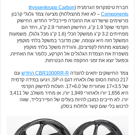
חברת טיסנקרופ הגרמנית (
thyssenkrupp Carbon
Components
– לא זאת מהצוללות) מציעה צמד גלגלי קרבון
מרשימים שישדרגו את ההונדה פיירבלייד החדש. החישוק
הקדמי שוקל 1.9 ק"ג, החישוק האחורי 2.9 ק"ג, ויחד הם
מפחיתים 3.2 ק"ג ממשקל הכלי (1.6 ק"ג מכל גלגל). משמעות
המשקל הזה היא עצומה, שכן מדובר במשקל בלתי מוקפץ
(שנמצא מתחת לקפיצים), והורדת משקל בלתי מוקפץ
משפרת את הצמדת הגלגלים אל הקרקע, כלומר את האחיזה,
וכפועל יוצא את זמני ההקפה ואת הבטיחות.
צמד החישוקים יתאים להונדה
CBR1000RR-R החדש
עם
217 כוחות הסוס שלו ולאחיו דגם ה-SP, ויגיעו במידה קדמית
של 3.5×17 ואחורית של 6.0×17. העלות לחישוק הקדמי
היא 1,656 יורו ולאחורי 1,949 יורו, או מחיר משולב של 3,411
יורו. לא חייבים כמובן להיות בעלים של הפיירבלייד, שווה
לרכוש בלי שום קשר ולתלות בסלון.