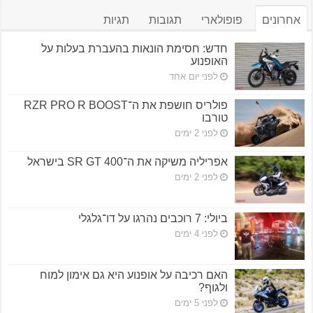
אחרונים
פופולארי
תגובות
תגיות
חדש: חסימת הונאות בהעברת בעלות על
האופנוע
לפני יום אחד
פולריס חושפת את ה־RZR PRO R BOOST
טורבו
לפני 2 ימים
אפריליה משיקה את ה־SR GT 400 בישראל
לפני 2 ימים
ביולי: 7 רוכבים נהרגו על דו־גלגלי
לפני 4 ימים
האם רכיבה על אופנוע היא גם אימון למוח
ולגוף?
לפני 5 ימים