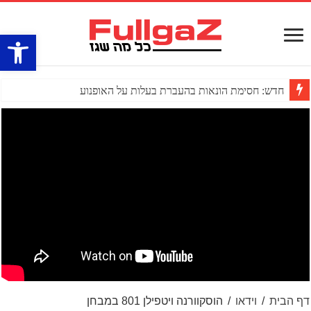
פתח סרגל
חדש: חסימת הונאות בהעברת בעלות על האופנוע
דף הבית
/
וידאו
/
הוסקוורנה ויטפילן 801 במבחן