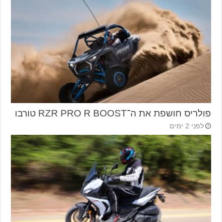
פולריס חושפת את ה־RZR PRO R BOOST טורבו
לפני 2 ימים