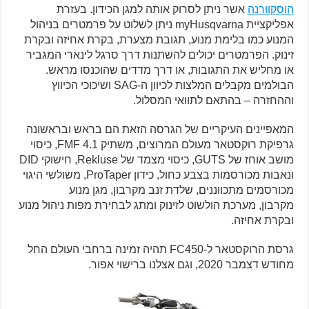
הוסקוורנה
אשר ניתן לסרוק אותה למגן הכידון. בעזרת
אפליקציית myHusqvarna ניתן לשלוט על פרמטרים בניהול
המנוע כמו בלימת מנוע, תגובת מצערת, בקרת אחיזה ובקרת
זינוק. הפרמטרים יכולים להשתנות דרך סרגל לינארי המגביר
או מחליש את התגובות, או דרך מדדים שהוכנסו מראש.
הבולמים מקבלים המלצות לכיוון ה-SAG ושיכוכי הכיווץ
וההחזרה – בהתאם לתוואי המסלול.
המאפיינים העיקריים של הגרסה הזאת הם בראש ובראשונה
גרפיקת רוקסטאר מעולם המרוצים, משתיק FMF 4.1, כיסוי
מושב אוחז של GUTS, כיסוי מצמד של Rekluse, חישוקי DID
ונאבות מכורסמות בצבע כחול, כידון ProTaper, משולשי היגוי
מכורסמים מתכווננים, שלדת זנב מקרבון, מגן מנוע
מקרבון, מערכת הולשוט לזינוק ומתג לבחירת מפות ניהול מנוע
ובקרת אחיזה.
גרסת הרוקסטאר ל-FC450 תהיה זמינה ברחבי העולם החל
מחודש דצמבר 2020, וגם אצלנו ברישוי אפור.