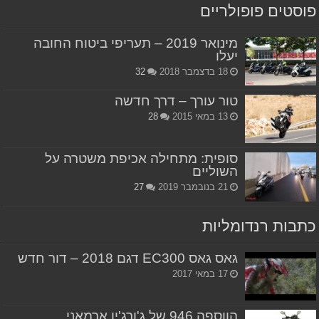
פוסטים פופולריים
מינואר 2019 – תעריפי ביטוח החובה
יעלו
18 בדצמבר 2018
32
טור עורך – דרך חדשה
13 במאי 2015
28
סופית: מתחילה אכיפת משטרה על
השוליים
21 בנובמבר 2019
27
כתבות רנדומליות
גאס גאס EC300 דגם 2018 – דור חדש
17 במאי 2017
הווספה 946 של ג'ורג'יו ארמאני