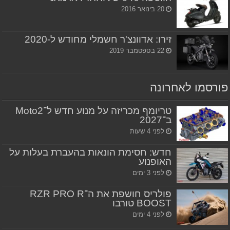
20 בינואר 2016
זירו: אדוונצ'ר חשמלי מחודש ל-2020
22 בספטמבר 2019
פורסמו לאחרונה
טריומף מכריזה על מנוע חדש ל־Moto2
ב־2027
לפני 4 שעות
חדש: חסימת הונאות בהעברת בעלות על
האופנוע
לפני 3 ימים
פולריס חושפת את ה־RZR PRO R
BOOST טורבו
לפני 4 ימים