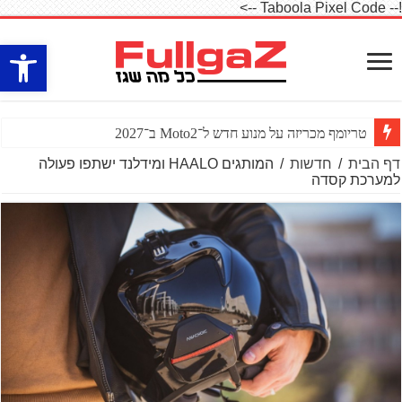
!-- Taboola Pixel Code -->
פתח סרגל
טריומף מכריזה על מנוע חדש ל־Moto2 ב־2027
דף הבית
/
חדשות
/
המותגים HAALO ומידלנד ישתפו פעולה
למערכת קסדה