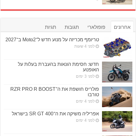
אחרונים
פופולארי
תגובות
תגיות
טריומף מכריזה על מנוע חדש ל־Moto2 ב־2027
לפני 4 שעות
חדש: חסימת הונאות בהעברת בעלות על
האופנוע
לפני 3 ימים
פולריס חושפת את ה־RZR PRO R BOOST
טורבו
לפני 4 ימים
אפריליה משיקה את ה־SR GT 400 בישראל
לפני 4 ימים