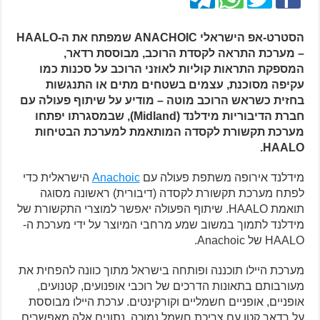
הסטרט-אפ הישראלי ANACHOIC שמפתח את ה-HAALO
– מערכת התראה לקסדת הרוכב, מבוססת רדאר,
המספקת התראות קוליות לאוזני הרוכב על סכנות כמו
עקיפה מסוכנת, עצמים בשטחים מתים או התנגשות
בחזית כשראש הרוכב מוטה – מודיע על שיתוף פעולה עם
חברת הדיבוריות מידלנד (Midland), שבמסגרתו יפתחו
מערכת תקשורת לקסדה המותאמת למערכת הבטיחות
HAALO.
מידלנד אירופה משתפת פעולה עם
Anachoic
הישראלית כדי
לפתח מערכת תקשורת לקסדה (דיבורית) ראשונה מסוגה
תואמת HAALO. שיתוף הפעולה יאפשר למוצרי התקשורת של
מידלנד לתמוך במשוב שמע מרחבי המיוצר על ידי מערכת ה-
HAALO של Anachoic.
מערכת היילו תוכננה ופותחה בישראל מתוך כוונה להפחית את
מעורבותם בתאונות הדרכים של רוכבי אופנועים, קטנועים,
אופניים, אופניים חשמליים וקורקינטים. ערכת היילו מבוססת
על רדאר קטן עם צריכת חשמל נמוכה. נתונים אלה מאפשרים