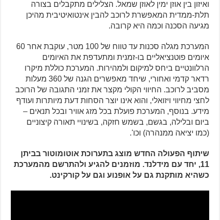
ואיזון בין אוזן ימין לאוזן שמאל. הצלילים מתקבלים בצורה
תלת-ממדית המאפשרת לרוכב להבין אינטואיטיבית מהיכן
מגיעה הסכנה וכמה היא קרובה.
המערכת מגלה סכנות עד טווח של 100 מטר, עוקבת אחר 60
איומים פוטנציאליים בו-זמנית ומתעדפת את האיומים
הרלוונטיים ביחס למיקום ולמהירות. המערכת כוללת מיקרו
רדאר קדמי ואחורי, שיחד מאפשרים הגנה של 360 מעלות
מסביב לרוכב. החיווי הקולי מקצר את זמני התגובה של הרוכב
לחצי מחיווי ויזואלי, והוא אינו יוצר הסחות דעת מיותרות ועודף
מידע. בנוסף, המערכת פועלת בכל מזג אוויר ובכל תנאים –
ביום ובלילה, בגשם, בשמש חזקה, בשינויי תאורה קיצוניים
(כמו יציאה ממנהרה) וכו'.
שיתוף הפעולה החדש מוצג בתערוכת אוטומוטור בביתן
11, יחד עם מידלנד. מוזמנים להגיע ולהתרשם מהמערכת
כשהיא מותקנת גם על אופנוע וגם על קורקינט.