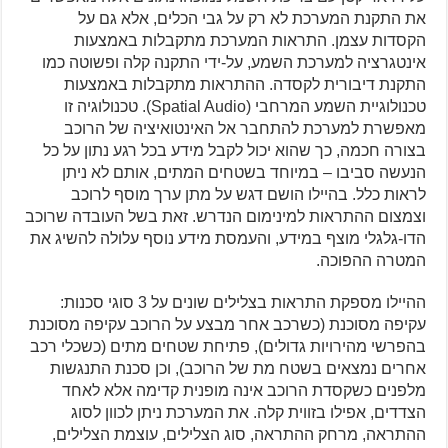
את התקנת המערכת לא רק על גבי הכלים, אלא גם על
הקסדות עצמן. התראות המערכת מתקבלות באמצעות
אינטגרציה למערכת השמע, על-ידי התקנה קלה ופשוטה כמו
התקנת דיבורית לקסדה. ההתראות מתקבלות באמצעות
טכנולוגיית השמע המרחבי (Spatial Audio). טכנולוגיה זו
מאפשרת למערכת להתחבר אל האינטואיציה של הרוכב
בצורה חכמה, כך שהוא יכול לקבל מידע בכל רגע נתון על כל
הנעשה סביבו – במיוחד בשטחים המתים, אותם לא ניתן
לראות כלל. בהיילו הושם דגש על מתן ערך מוסף לרוכב
וצמצום ההתראות למינימום הנדרש. זאת בשל העובדה שרוכב
הדו-גלגלי מוצף במידע, והעמסת מידע נוסף עלולה להשיג את
המטרה ההפוכה.
​ההיילו מספקת התראות בצלילים שונים על 3 סוגי סכנות:
עקיפה מסוכנת (כשרכב אחר מבצע על הרוכב עקיפה מסוכנת
בהפרשי מהירויות גדולים), פתיחת שטחים מתים (כשכלי רכב
אחרים נמצאים בשטח מת של הרוכב), וכן סכנת התנגשות
מלפנים כשקסדת הרוכב אינה מופנית קדימה אלא לאחד
הצדדים, אפילו בזווית קלה. את המערכת ניתן לכוון לסוג
ההתראה, מרחק ההתראה, סוג הצלילים, עוצמת הצלילים,