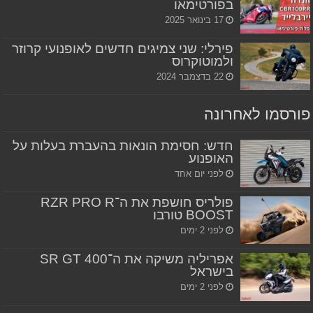
בפורטימאו
17 בינואר 2025
פירלי: שני צמיגים חדשים לאופנועי קרוזר
ולמוטוקרוס
22 בדצמבר 2024
פורסמו לאחרונה
חדש: חסימת הונאות בהעברת בעלות על
האופנוע
לפני יום אחד
פולריס חושפת את ה־RZR PRO R
BOOST טורבו
לפני 2 ימים
אפריליה משיקה את ה־SR GT 400
בישראל
לפני 2 ימים