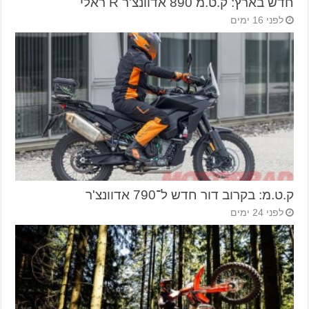
חדש בארץ: ק.ט.מ 890 אדוונצ'ר R ראלי
לפני 16 ימים
ק.ט.מ: בקרוב דור חדש ל־790 אדוונצ'ר
לפני 24 ימים