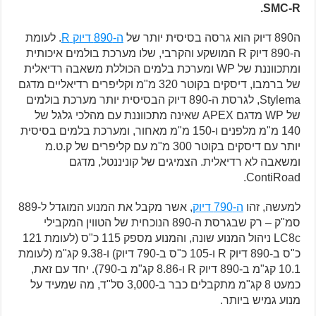
SMC-R.
ה890 דיוק הוא גרסה בסיסית יותר של
ה-890 דיוק R
. לעומת
ה-890 דיוק R המושקע והקרבי, שלו מערכת בולמים איכותית
ומתכווננת של WP ומערכת בלמים הכוללת משאבה רדיאלית
של ברמבו, דיסקים בקוטר 320 מ"מ וקליפרים רדיאליים מדגם
Stylema, לגרסת ה-890 דיוק הבסיסית יותר מערכת בולמים
של WP מדגם APEX שאינה מתכווננת עם מהלכי גלגל של
140 מ"מ מלפנים ו-150 מ"מ מאחור, ומערכת בלמים בסיסית
יותר עם דיסקים בקוטר 300 מ"מ עם קליפרים של ק.ט.מ
ומשאבה לא רדיאלית. הצמיגים של קוניננטל, מדגם
ContiRoad.
למעשה, זהו
ה-790 דיוק
, אשר מקבל את המנוע המוגדל ל-889
סמ"ק – רק שבגרסת ה-890 הנוכחית של הטווין המקבילי
LC8c ניהול המנוע שונה, והמנוע מספק 115 כ"ס (לעומת 121
כ"ס ב-890 דיוק R ו-105 כ"ס ב-790 דיוק) ו-9.38 קג"מ (לעומת
10.1 קג"מ ב-890 דיוק R ו-8.86 קג"מ ב-790). יחד עם זאת,
כמעט 8 קג"מ מתקבלים כבר ב-3,000 סל"ד, מה שמעיד על
מנוע גמיש ביותר.