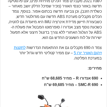
לשנת 2021 מקבלים צמד הכלים מתיחת פנים, עם פלסטיקה
חדשה באזור כונסי האוויר (נזכיר שמיכל הדלק יושב מאחור –
כשלדת הזנב), וכן צביעה חדשה בכתום-אפור. בנוסף, צמד
הכלים מקבלים מערכת ABS חדשה עם מודולטור חדש,
כשבעזרת חיישן מדידת אינרציה IMU היא מיועדת גם להטיה,
כשכעת נוסף מצב אנדורו / סופרמוטו המבטל את פעולת ה-
ABS על הגלגל האחורי ללא צורך בדונגל חיצוני אלא תפעול
ישירות על לוח השעונים החדש גם הוא.
צמד ה-690 מקבלים גם את ההתאמות הנדרשות
לתקנות
זיהום האוויר יורו 5
– עם ממיר קטליטי חדש וגדול יותר
במערכת הפליטה.
מחירים:
690 אנדורו R – מחיר 68,685 ש"ח
690 SMC-R – מחיר 69,685 ש"ח