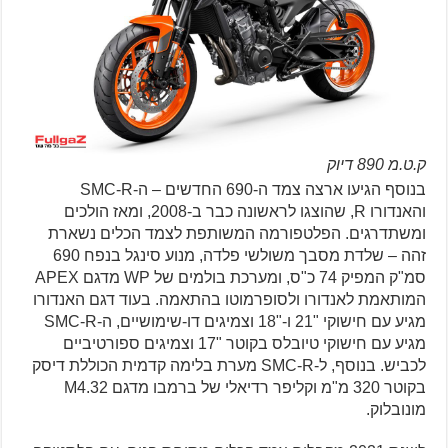
ק.ט.מ 890 דיוק
בנוסף הגיעו ארצה צמד ה-690 החדשים – ה-SMC-R
והאנדורו R, שהוצגו לראשונה כבר ב-2008, ומאז הולכים
ומשתדרגים. הפלטפורמה המשותפת לצמד הכלים נשארת
זהה – שלדת מסבך משולשי פלדה, מנוע סינגל בנפח 690
סמ"ק המפיק 74 כ"ס, ומערכת בולמים של WP מדגם APEX
המותאמת לאנדורו ולסופרמוטו בהתאמה. בעוד דגם האנדורו
מגיע עם חישוקי "21 ו-"18 וצמיגים דו-שימושיים, ה-SMC-R
מגיע עם חישוקי טיובלס בקוטר "17 וצמיגים ספורטיביים
לכביש. בנוסף, ל-SMC-R מערת בלימה קדמית הכוללת דיסק
בקוטר 320 מ"מ וקליפר רדיאלי של ברמבו מדגם M4.32
מונובלוק.