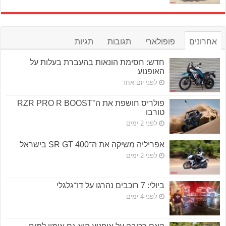
אחרונים
פופולארי
תגובות
תגיות
חדש: חסימת הונאות בהעברת בעלות על
האופנוע
לפני יום אחד
פולריס חושפת את ה־RZR PRO R BOOST
טורבו
לפני 2 ימים
אפריליה משיקה את ה־SR GT 400 בישראל
לפני 2 ימים
ביולי: 7 רוכבים נהרגו על דו־גלגלי
לפני 4 ימים