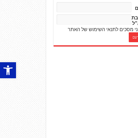
בת
"ל
י מסכים לתנאי השימוש של האתר
פתח סרגל