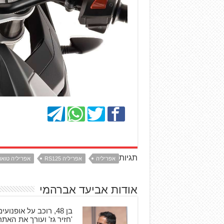
תגיות
אפריליה
אפריליה RS125
אפריליה טואונ
אודות אביעד אברהמי
'חזיר גז' ועורך את האת