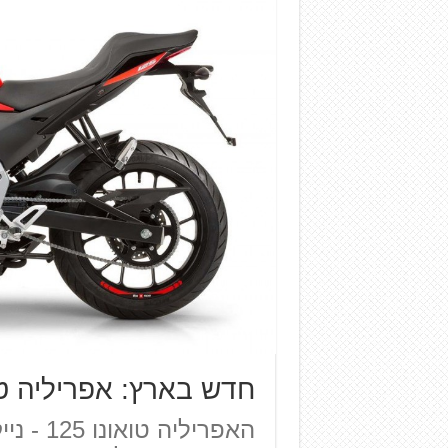
חדש בארץ: אפריליה טואונ
האפרילי