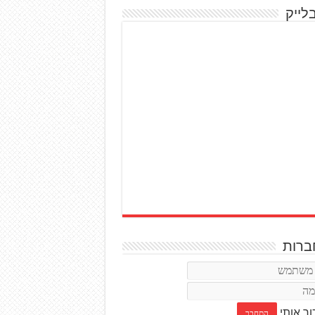
לייק
רות
ור אותי