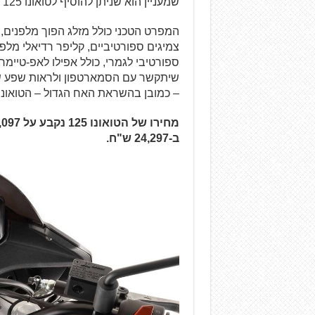
שמעניין הוא שניתן להוסיף לטואונו 125 ול-RS125 קוויקשיפטר – זהה לזה המותקן בטואונו 1100.
ספורטיבי לגמרי, כולל אפילו לאפ-טיימר
שיתקשר עם הסמארטפון ולראות שפע של 
– כמובן בהשראת האח הגדול – הטואונו 1100
ב-24,297 ש"ח.