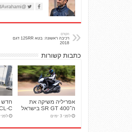
@AviadAvrahami
הקודם
רכיבה ראשונה: בטא 125RR דגם
2018
כתבות קשורות
אפריליה משיקה את
ה־SR GT 400 בישראל
450CL-C – בי
לפני 3 ימים
לפני 17 ימים