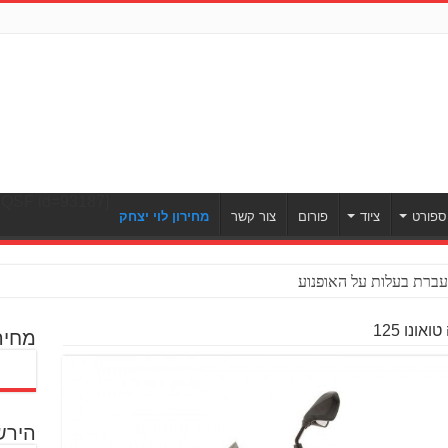
[ULWPQSF id=93187]
ספורט
ציוד
פורום
צור קשר
מחירון לוי יצחק
ברת בעלות על האופנוע
ונו 125
מחיר
הירש