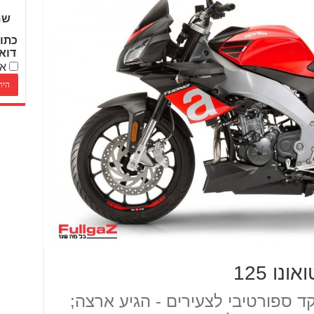
שם
כתו
דוא
אנ
ו 125
ה טואונו 125 - נייקד ספורטיבי לצעירים - הגיע ארצה;