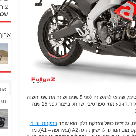
צור 
שכח
ארוך
אחר
הבסיס לטואונו 125 הוא ה-RS4 הספורטיבי, שהוצג לראשונה לפני 5 שנים ושינה את שמו השנה
תגי
(שם של דגם אייקוני של אפריליה, דו-פעימתי ספורטיבי, שהחל בייצור לפני 25 שנה
.
בתקנות יורו 4
,
והוא מפיק 14.9 כ"ס (11 קילוואט) – המקסימום המותר לרישיון נהיגה A2 (באירופה – A1). מה