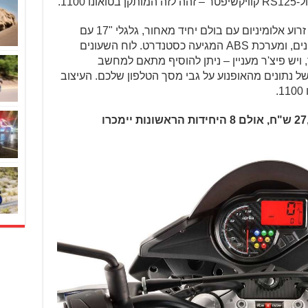
המפרט הטכני כולל מזלג הפוך מלפנים, זרוע אלומיניום עם בולם יחיד מאחור, גלגלי "17 עם
צמיגים ספורטיביים, קליפר רדיאלי מלפנים, ומערכת ABS המגיעה כסטנדרט. לוח השעונים
, ויש פיצ'ר מעניין – ניתן להוסיף מתאם למחשב
נתונים מהאופנוע על גבי מסך הטלפון שלכם. העיצוב
.
מחירו של הטואונו 125 נקבע על 27,097 ש"ח, אולם 8 היחידות הראשונות יימכרו