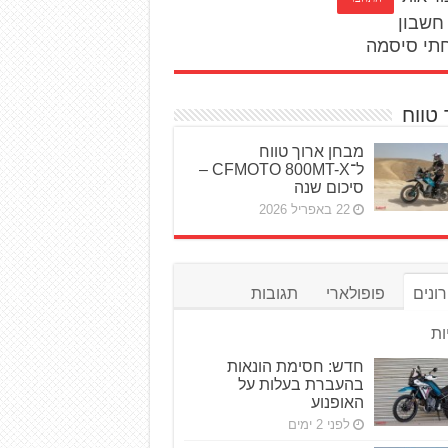
חשבון
תי סיסמה
 טווח
מבחן ארוך טווח
ל־CFMOTO 800MT-X –
סיכום שנה
22 באפריל 2026
ונים
פופולארי
תגובות
ות
חדש: חסימת הונאות
בהעברת בעלות על
האופנוע
לפני 2 ימים