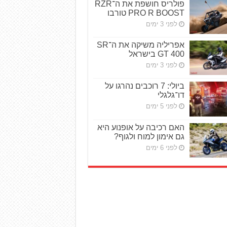
פולריס חושפת את ה־RZR
PRO R BOOST טורבו
לפני 3 ימים
אפריליה משיקה את ה־SR
GT 400 בישראל
לפני 3 ימים
ביולי: 7 רוכבים נהרגו על
דו־גלגלי
לפני 5 ימים
האם רכיבה על אופנוע היא
גם אימון למוח ולגוף?
לפני 6 ימים