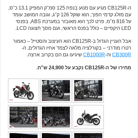
ה-CB125R מגיע עם מנוע בנפח 125 סמ"ק המפיק 13.1 כ"ס,
עם מזלג קדמי הפוך, הוא שוקל 126 ק"ג, וגובה המושב עומד
על 816 מ"מ. פרט לכך הוא מאובזר במערכת ABS, בפנסי
LED היקפיים – כולל בפנס הראשי, ועם מסך תצוגה LCD.
אבל העניין הגדול ב-CB125R הוא העיצוב והסטייל – כאמור
רטרו מודרני – בקורלציה מלאה לצמד אחיו הגדולים, ה-
CB300R
וה-
CB1000R
שיגיעו גם הם בקרוב ארצה.
מחירו של ה-CB125R נקבע על 24,900 ש"ח.