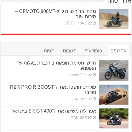
ארוך טווח
מבחן ארוך טווח ל־CFMOTO 800MT-X –
סיכום שנה
22 באפריל 2026
אחרונים
פופולארי
תגובות
תגיות
חדש: חסימת הונאות בהעברת בעלות על
האופנוע
לפני 11 שעות
פולריס חושפת את ה־RZR PRO R BOOST
טורבו
לפני יום אחד
אפריליה משיקה את ה־SR GT 400 בישראל
לפני יום אחד