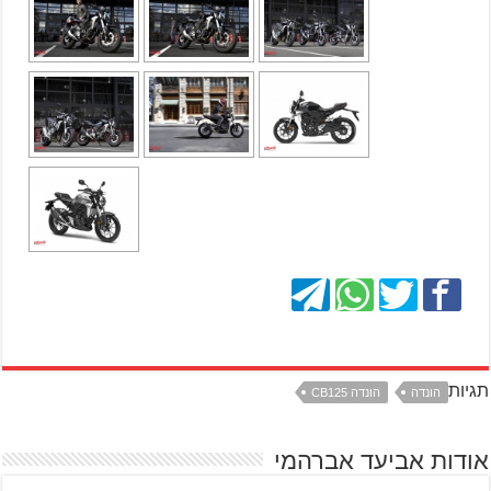
תגיות
הונדה
הונדה CB125
אודות אביעד אברהמי