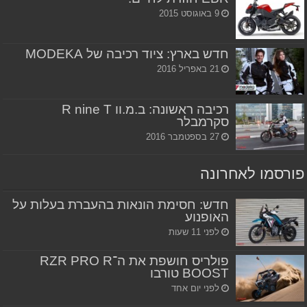
9 באוגוסט 2015
חדש בארץ: ציוד רכיבה של MODEKA
21 באפריל 2016
רכיבה ראשונה: ב.מ.וו R nine T
סקרמבלר
27 בספטמבר 2016
פורסמו לאחרונה
חדש: חסימת הונאות בהעברת בעלות על
האופנוע
לפני 11 שעות
פולריס חושפת את ה־RZR PRO R
BOOST טורבו
לפני יום אחד