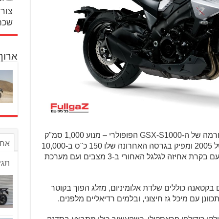
צור 
שכח
ארוך
בבסיס הקטאנה החדש נמצאת הפלטפורמה של ה-GSX-S1000 הפופולרי – מנוע 1,000 סמ"ק
אחר
4 צילינדרים שמגיע מה-GSX-R1000 של 2005 ומפיק בגרסה האחרונה שלו 150 כ"ס ב-10,000
סל"ד. הוא מגיע עם 3 מצבי ניהול מנוע, עם בקרת אחיזה לגלגל האחורי ב-3 מצבים ועם מערכת
תגי
קסס 1000 שמגיעים גם בקטאנה כוללים שלדת אלומיניום, מזלג הפוך בקוטר