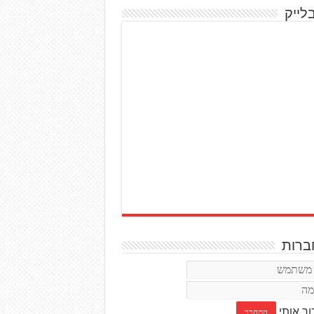
לייק
רות
ור אותי