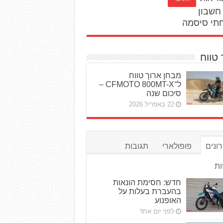
חשבון
תי סיסמה
 טווח
מבחן ארוך טווח
ל־CFMOTO 800MT-X –
סיכום שנה
22 באפריל 2026
ונים
פופולארי
תגובות
ות
חדש: חסימת הונאות
בהעברת בעלות על
האופנוע
לפני יום אחד