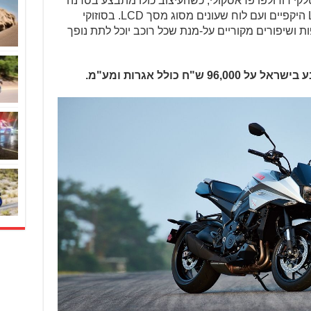
קי רודולפו פראסקולי, כשהעיצוב כולו מתבצע בסדנה
האיטלקית. הקטאנה מגיע עם פנסי LED היקפיים ועם לוח שעונים מסוג מסך LCD. בסוזוקי
ת ושיפורים מקוריים על-מנת שכל רוכב יוכל לתת נופך
"ח כולל אגרות ומע"מ.