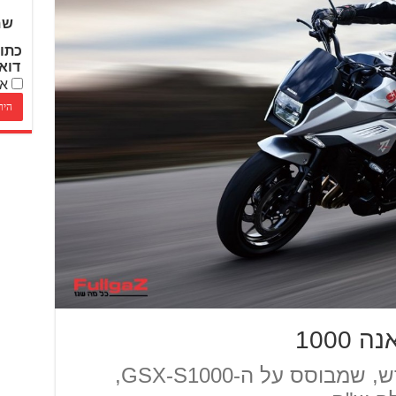
שם
כתו
דוא
אנ
1000
הסוזוקי קטאנה 1000 החדש, שמבוסס על ה-GSX-S1000,