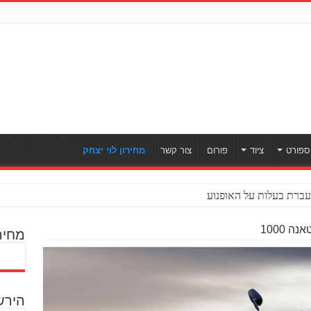
[ULWPQSF id=93187]
ספורט
ציוד
פורום
צור קשר
מחירון לוי יצחק
ברת בעלות על האופנוע
 1000
מחיר
הירש