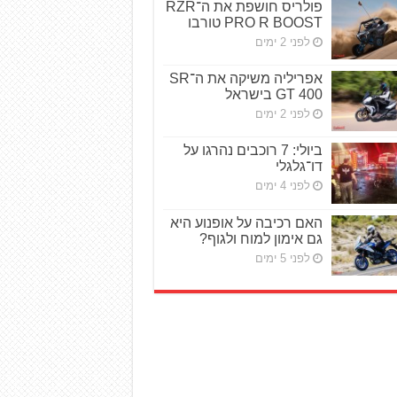
פולריס חושפת את ה־RZR
PRO R BOOST טורבו
לפני 2 ימים
אפריליה משיקה את ה־SR
GT 400 בישראל
לפני 2 ימים
ביולי: 7 רוכבים נהרגו על
דו־גלגלי
לפני 4 ימים
האם רכיבה על אופנוע היא
גם אימון למוח ולגוף?
לפני 5 ימים