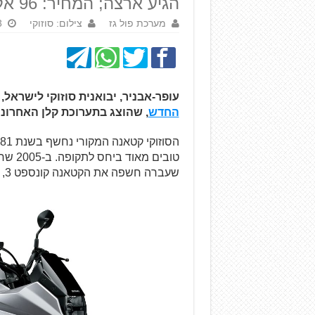
הגיע ארצה; המחיר: 96 אלף ש"ח
מערכת פול גז
צילום: סוזוקי
23 
עופר-אבניר, יבואנית סוזוקי לישראל
החדש
, שהוצג בתערוכת קלן האחרונה
טובים
שעברה חשפה את הקטאנה קונספט 3, שכעת יורד לייצור סדרתי עם השינויים הנדרשים.