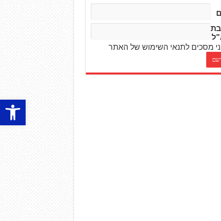
בת
"ל
י מסכים לתנאי השימוש של האתר
פתח סרגל