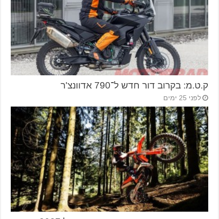
ק.ט.מ: בקרוב דור חדש ל־790 אדוונצ'ר
לפני 25 ימים