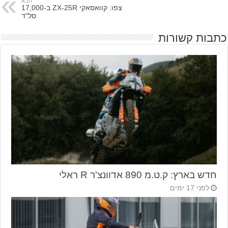
הבא
צפו: קוואסאקי ZX-25R ב-17,000
סל"ד
כתבות קשורות
חדש בארץ: ק.ט.מ 890 אדוונצ'ר R ראלי
לפני 17 ימים