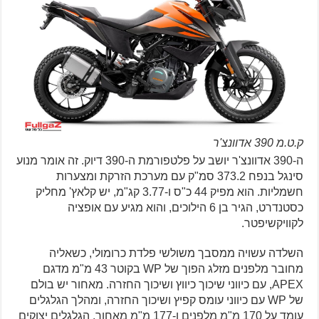
ק.ט.מ 390 אדוונצ'ר
ה-390 אדוונצ'ר יושב על פלטפורמת ה-390 דיוק. זה אומר מנוע
סינגל בנפח 373.2 סמ"ק עם מערכת הזרקת ומצערות
חשמליות. הוא מפיק 44 כ"ס ו-3.77 קג"מ, יש קלאץ' מחליק
כסטנדרט, הגיר בן 6 הילוכים, והוא מגיע עם אופציה
לקוויקשיפטר.
השלדה עשויה ממסבך משולשי פלדת כרומולי, כשאליה
מחובר מלפנים מזלג הפוך של WP בקוטר 43 מ"מ מדגם
APEX, עם כיווני שיכוך כיווץ ושיכוך החזרה. מאחור יש בולם
של WP עם כיווני עומס קפיץ ושיכוך החזרה, ומהלך הגלגלים
עומד על 170 מ"מ מלפנים ו-177 מ"מ מאחור. הגלגלים יצוקים