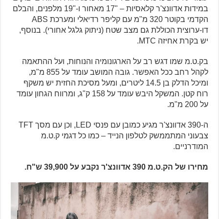
במידות אדוונצ'ר קלאסיות – "17 מאחור ו-"19 מלפנים, והבלם
הקדמי בקוטר 320 מ"מ עם קליפר רדיאלי ומערכת ABS
דו-ערוצית הכוללת גם מצב שטח (ניתוק גלגל אחורי). בנוסף,
יש בקרת אחיזה MTC.
בק.ט.מ שמו דגש רב על הארגונומיה והנוחות, ועל ההתאמה
לקהל רחב ככל האפשר. גובה המושב עומד על 855 מ"מ,
ומיכל הדלק בן 14.5 ליטרים, ומעל מסיכת החזית יש משקף
רוח קטן. המשקל היבש עומד על 158 ק"ג, ומרווח הגחון עומד
על 200 מ"מ.
ה-390 אדוונצ'ר מגיע כמובן עם פנסי LED, וכן עם מסך TFT
צבעוני המתממשק לטלפון הנייד – כמו כל דגמי ק.ט.מ
המודרניים.
מחירו של הק.ט.מ 390 אדוונצ'ר נקבע על 39,900 ש"ח.