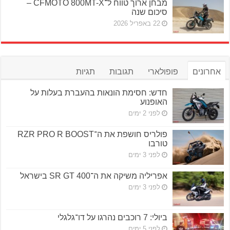
מבחן ארוך טווח ל־CFMOTO 800MT-X –
סיכום שנה
22 באפריל 2026
אחרונים
פופולארי
תגובות
תגיות
חדש: חסימת הונאות בהעברת בעלות על
האופנוע
לפני 2 ימים
פולריס חושפת את ה־RZR PRO R BOOST
טורבו
לפני 3 ימים
אפריליה משיקה את ה־SR GT 400 בישראל
לפני 3 ימים
ביולי: 7 רוכבים נהרגו על דו־גלגלי
לפני 5 ימים