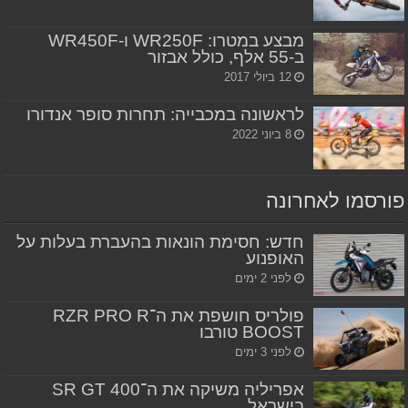
מבצע במטרו: WR250F ו-WR450F
ב-55 אלף, כולל אבזור
12 ביולי 2017
לראשונה במכבייה: תחרות סופר אנדורו
8 ביוני 2022
פורסמו לאחרונה
חדש: חסימת הונאות בהעברת בעלות על
האופנוע
לפני 2 ימים
פולריס חושפת את ה־RZR PRO R
BOOST טורבו
לפני 3 ימים
אפריליה משיקה את ה־SR GT 400
בישראל