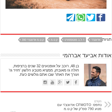
תגיות
אדוונצ'ר
ד.ל.ב מוטוספורט
ק.ט.מ
ק.ט.מ אדוונצ'ר 390
אודות אביעד אברהמי
בן 48, רוכב על אופנועים 32 שנים ברציפות,
חולה גז מאובחן, ממציא מטבע הלשון 'חזיר גז'
ועורך את האתר שבו אתם גולשים כעת.
הקודם
נתפס: CFMOTO אדוונצ'ר עם
מנוע 790 סמ"ק של ק.ט.מ