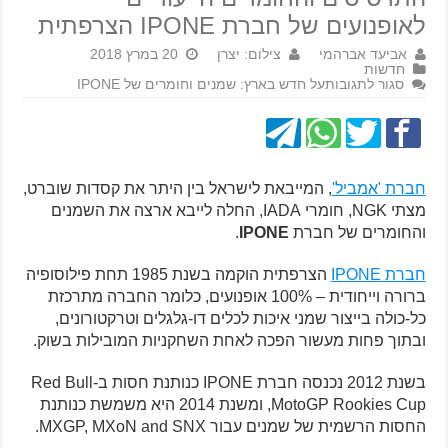
לאופנועים של חברת IPONE הצרפתית
אביעד אברהמי
צילום: יצרן
20 במרץ 2018
חדשות
סגור לתגובות
על חדש בארץ: שמנים וחומרים של IPONE
חברת 'אמביל'
, המייבאת לישראל בין היתר את קסדות שוברט,
מצתי NGK, חומרי IADA, החלה לייבא ארצה את השמנים
והחומרים של חברת
IPONE
.
חברת IPONE
הצרפתית הוקמה בשנת 1985 תחת פילוסופיה
ברורה וייחודית – 100% אופנועים, כלומר החברה מתרכזת
כל-כולה בייצור שמני איכות לכלים דו-גלגלים וטרקטורונים,
ובתוך פחות מעשור הפכה לאחת השחקניות המובילות בשוק.
בשנת 2012 נכנסה חברת IPONE כנותנת חסות ב-Red Bull
MotoGP Rookies Cup, ומשנת 2014 היא משמשת כנותנת
החסות הרשמית של שמנים עבור MXGP, MXoN and SNX.