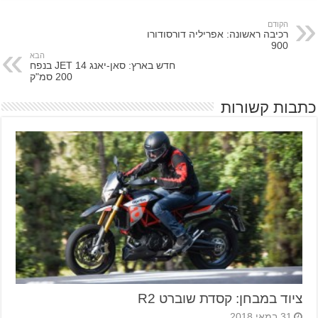
הקודם
רכיבה ראשונה: אפריליה דורסודורו
900
הבא
חדש בארץ: סאן-יאנג JET 14 בנפח
200 סמ"ק
כתבות קשורות
ציוד במבחן: קסדת שוברט R2
31 במאי 2018