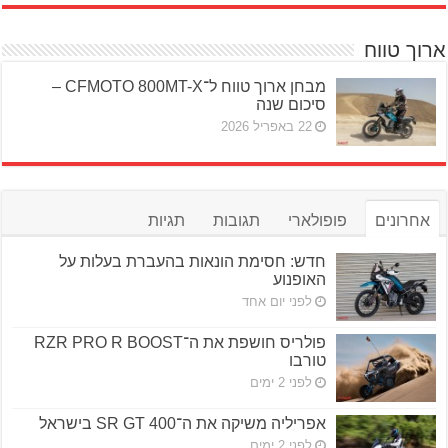
ארוך טווח
מבחן ארוך טווח ל־CFMOTO 800MT-X –
סיכום שנה
22 באפריל 2026
אחרונים
פופולארי
תגובות
תגיות
חדש: חסימת הונאות בהעברת בעלות על
האופנוע
לפני יום אחד
פולריס חושפת את ה־RZR PRO R BOOST
טורבו
לפני 2 ימים
אפריליה משיקה את ה־SR GT 400 בישראל
לפני 2 ימים