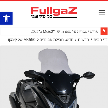
פתח סרגל
טריומף מכריזה על מנוע חדש ל־Moto2 ב־2027
דף הבית
/
חדשות
/
חדש: חבילת אביזרים ל-AK550 של קימקו