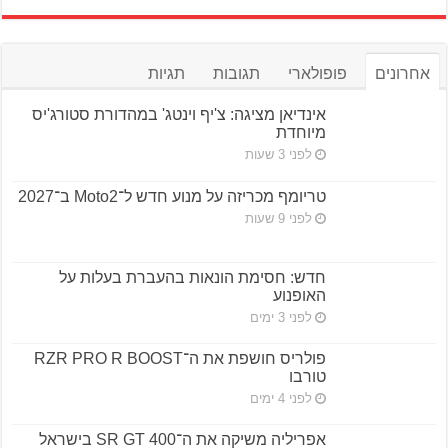
אחרונים
פופולארי
תגובות
תגיות
אינדיאן מציגה: צ'יף וינטג' במהדורת סטורג'יס
מיוחדת
לפני 3 שעות
טריומף מכריזה על מנוע חדש ל־Moto2 ב־2027
לפני 9 שעות
חדש: חסימת הונאות בהעברת בעלות על
האופנוע
לפני 3 ימים
פולריס חושפת את ה־RZR PRO R BOOST
טורבו
לפני 4 ימים
אפריליה משיקה את ה־SR GT 400 בישראל