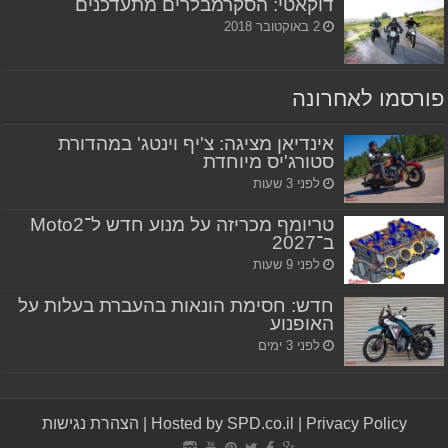
דוקאטי: הסקרמבלרים מתעדכנים
2 באוקטובר 2018
פורסמו לאחרונה
אינדיאן מציגה: צ'יף וינטג' במהדורת
סטורג'יס מיוחדת
לפני 3 שעות
טריומף מכריזה על מנוע חדש ל־Moto2
ב־2027
לפני 9 שעות
חדש: חסימת הונאות בהעברת בעלות על
האופנוע
לפני 3 ימים
Privacy Policy
|
Hosted by SPD.co.il
|
הצהרת נגישות