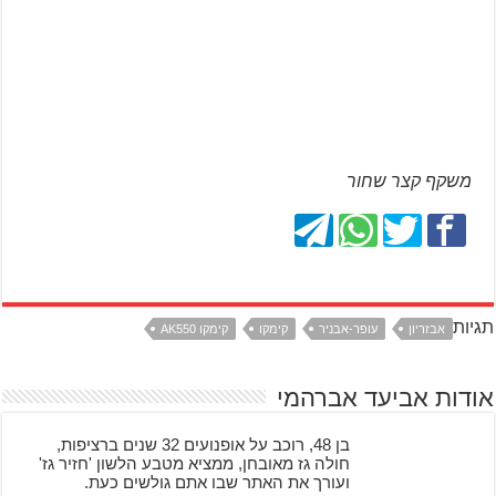
משקף קצר שחור
תגיות
אבזריון
עופר-אבניר
קימקו
קימקו AK550
אודות אביעד אברהמי
בן 48, רוכב על אופנועים 32 שנים ברציפות,
חולה גז מאובחן, ממציא מטבע הלשון 'חזיר גז'
ועורך את האתר שבו אתם גולשים כעת.