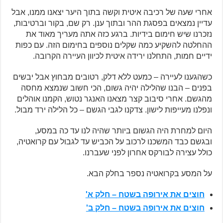
אחרי שעה של רכיבה איטית וקשה בתוך היער יצאנו ממנו, אבל
עדיין נמצאים בפסגת ההר ובתוך ענן. רק שם, בקור וברטיבות,
נזכרנו שיש חימום בידיות. ברגע כזה אתה מעריך מאוד את
ההחלטה להשקיע כמה שקלים נוספים בחימום הזה. עם כפות
ידיים חמות, התחלנו ירידה איטית לכיוון העיירה הקרובה.
כשהגענו לעיירה – כמעט ללא דלק, רטובים מבחוץ אבל יבשים
בפנים – הבנו שהלילה יהיה גשום, הכי חשוב שנמצא מחסה
מהגשם. אחרי סיבוב קצר מצאנו האנגר נטוש, הקמנו אוהלים
ונפלנו מעייפות לישון. צדקנו לגבי הגשם – כל הלילה ירד מבול.
היום למחרת היה הגשום ביותר שהיה לנו עד כה במסע,
ובגשם כבד המשכנו לרכוב על הכביש עד לגבול עם קרואטיה,
כולל עצירה לבורקס אחרון לפני שעברנו.
על המסע בקרואטיה נספר בחלק הבא.
חוצים את אירופה בשטח – חלק א'
חוצים את אירופה בשטח – חלק ב'