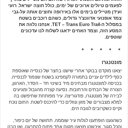
לפעמים טיולים ארוכים של ימים, כולל חוצה ישראל. רועי
ועידן מטיילים בימים אלו באירופה וחוצים אותה על-גבי
צמד אופנועי אדוונצ'ר גדולים, כשהם רוכבים בשטח
במסלול ה-TET – Trans Euro Trail. אנחנו נלווה את
המסע הזה, וצמד האחים ידאגו לשלוח לנו עדכונים
שוטפים.
* * * * *
מונטנגרו
יצאנו מוקדם בבוקר אחרי שישנו בחצר של כנסייה שאוספת
כסף לילדים עניים בתמורה לקמפינג בשטח שצמוד לכנסייה.
בכניסה למונטנגרו מבחינים מיד בשינוי חד – הסדר, הארגון,
הצורה של הבתים והרחובות. נסיעה קצרה מהגבול ומגיעים
לבירה של מונטנגרו, פודגוריצה. עיר מפותחת שחיפשנו בה
למלא מצבורים של מזון ונוזלים כדי להיכנס לשטח. החום נוכח
וקיים כשקרובים לגובה הים.
כשהגענו הופתענו לגלות עיר שוממה. תחושה של יום כיפור,
והכל סגור. איכשהו מצאנו מקום אחד פתוח להתרענן, ואז הבנו