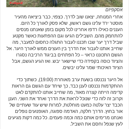
אסקפיזם
אחרי המנוחה, יצאנו שוב לדרך. כצפוי, כבר ביציאה מהעיר
מוסטר ירד עלינו גשם ראשון, שלא פסק לאורך כל היום.
העננים כאילו רדפו אחרינו לכל מקום בזמן שאנחנו מנסים
להתחמק מהם. השבילים הגיעו וגם ההפתעות כאשר מקטע
שביל דרך יער שבו תכננו לעבור התגלה כחסום למעבר, מה
שחייב אותנו לעבור את הדרך בין העצים ממש לאורך היער. אל
הגשם התכוננו כראוי – כל הפתחים בביגוד הרכיבה נסגרו
והציוד כוסה בקפידה כדי שיישאר יבש. ואז הגיע הגשם, אבל
הציוד האיכותי שמר עלינו יבשים.
אל היער נכנסנו בשעת ערב מאוחרת (19:00), כשתוך כדי
ההתקדמות נכנסנו לענן כבד, כך שיחד עם הגשם גם הראות
קדימה הייתה קצרה מאוד, מה שחייב אותנו להתקדם לאט
וקרוב זה לזה כדי שנוכל לראות את הדרך ואחד את השני. הענן
הכבד יצר עלטה כמעט מוחלטת, למרות שיש עוד שעתיים של
אור בחוץ. הדרך חלקה, האדמה ספוגה, האופנועים נופלים
ואנחנו מרימים אותם כמה וכמה פעמים. כל כמה דקות מגיעים
לעץ שנפל וחסם את השביל.