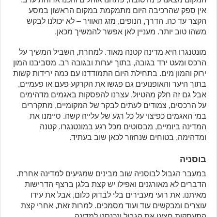
אין ספק שהרכיבה היום מתמקמת במקום הראשון במסע
הקצר עד כה. הדרך, הנופים, מזג האוויר – לא יכולנו לבקש
משהו טוב יותר. מעניין לאן אפשר להמשיך מכאן.
מונטנגרו היא מדינה קטנה מאוד. למחרת, השביל המשיך על
הרכס ומעט ירד בגובה, בתוך יערות ובגובה רב. מסביבנו המון
ירוק והמון מים. בתחילת היום התמודדנו עם כמה ירידות קשות
בתוך היער והאופנועים גם פגשו את הקרקע פעם או פעמיים,
אבל גם זה חלק מהטיול. עצרנו להפסקות באגמים מדהימים
על הרכסים, צמודים לעתים לבקר של המקומיים, מתקררים
במי האגמים כפיצוי על כל רגע של עלייה קשה. סיימנו את
המדינה ביומיים, מבסוטים מכל רגע במונטנגרו. קטנה
ומדהימה, בטוחים שנחזור לכאן שוב בעתיד.
בוסניה
במעבר הגבול לבוסניה שוב מבינים שמגיעים למדינה אחרת.
הדברים לא מאורגנים ואפילו יש קצת בלגן ברצף הדרישות
מאיתנו. את רועי מעבירים בלי לבדוק כלום, אבל את עידו
עוצרים ומבקשים עוד ועוד מסמכים. למרות זאת, אחרי קצת
התעסקות חצינו את הגבול ונכנסנו למדינה.