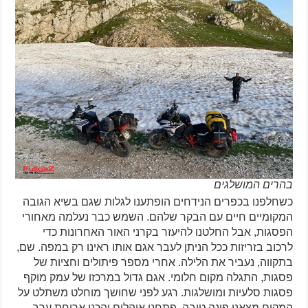
בהרים המושלגים
כשחלפנו בכפרים הנידחים הופתענו לגלות שגם בשיא הגובה
המקומיים חיים עם הבקר שלהם. השמש כבר נעלמה מאחורי
הפסגות, אבל החלטנו להיעזר בקרני האור האחרונות כדי
לרכוב בזריזות ככל הניתן לעבר אגם אותו ראינו רק במפה. שם,
בתקווה, נעביר את הלילה. אחרי מספר פיתולים וחציות של
פסגות, התגלה מקום חלומי. אגם גדול במרכזו של עמק מוקף
פסגות סלעיות ומושלגות. רגע לפני שחושך מוחלט משתלט על
המקום מצאנו פינה טובה, פתחנו אוהלים והכנו ארוחת ערב.