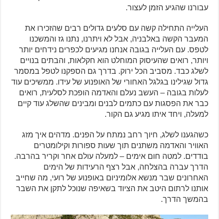
עבורנו שהגיע הזמן לעצור.
העלייה התחילה קשה עם סלעים גדולים רבים שהזכירו את
המעבר הקשה באלבניה, אבל לא ויתרנו, נתנו גז והמשכנו
לטפס. עם העלייה בגובה אנחנו מגיעים לכפרים נידחים יותר
ויותר, רואים שהעיסוק המוחלט הוא חקלאות, והבתים בנויים
לשלג כבד. מסביב הכל ירוק. בדרך גם הספקנו לטפל במסמר
גדול שגילינו בגלגל האחורי של האופנוע של עידו. ממשיכים עוד
לעלות בגובה – העשב נעלם והאדמה הופכת לסלעית, רואים
כבר את הפסגות עם כתמים לבנים ומבינים שהשלג עוד קיים
למעלה, ויחד איתו מגיע גם הקור.
כשהגענו לשלג, חיוך רחב נמתח על הפנים. מדהים איך מזג
האוויר והאדמה משתנים תוך שעות ספורות וקילומטרים
בודדים. למטה חום אימים – למעלה עולם אחר וקריר בהרבה.
הדרך עברה בהצלחה, אבל רצף הרעידות של הימים
האחרונים שבר מנשא אלומיניום באופנוע של רועי, מה שחייב
אותנו לרתום היטב את הציוד בשאיפה שנוכל לתקן את השבר
בהמשך הדרך.