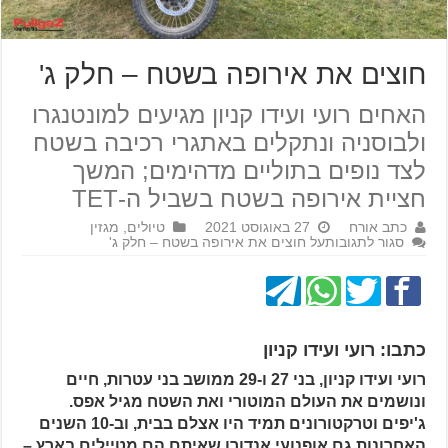
חוצים את אירופה בשטח – חלק ג'
האחים רועי ועידו קניון מגיעים למונטנגרו
ולבוסניה ונתקלים באתגרי רכיבה בשטח
לצד נופים בתוליים מדהימים; המשך
חציית אירופה בשטח בשביל ה-TET
כתב אורח
27 באוגוסט 2021
טיולים
,
מגזין
סגור לתגובות
על חוצים את אירופה בשטח – חלק ג'
כתבו: רועי ועידו קניון
רועי ועידו קניון, בני 27 ו-29 ממושב בני עטרות, חיים
ונושמים את העולם המוטורי ואת השטח מגיל אפס.
ג'יפים וטרקטורונים תמיד היו אצלם בבית, וב-10 השנים
האחרונות גם אופנועי אנדורו שאיתם הם מטיילים בארץ –