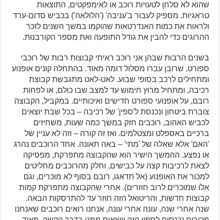
שהוא לא סלחן לטעויות רוכב או לאימפקטים, התוצאות
טראגיות. מספיק לעבור ב'עניבה' ('הלולאה') בכביש סדום-ערד
ולראות את כמות האנדרטאות שהוקמו במשך השנים לזכר
ההרוגים כדי להבין את גודל התופעה ואת מספר הקורבנות.
בשנים הרבות שבהן אני רוכב ראיתי קבוצות רבות של רוכבי
ספורט, שרובן עברו מסלול דומה מאוד. בהתחלה קונים אופנוע
ומתחילים לרכב בסופי שבוע. לאט-לאט מתגבשת קבוצת
רכיבה, ומתחיל מרוץ חימוש עד למצב שבו כולם, או לפחות
רובם, על אופנועי ספורט חדישים ואיכותיים. במקביל, הקבוצה
צוברת ביטחון ונכנסת ל'ספין' של רכיבה – בכל שבת יוצאים
לכביש האהוב, רוכבים חזק במשך כמה שעות, משחיזים
ברכיים באספלט ומצטלמים. ואז זה קורה – וזה לא עניין של
'האם' אלא שאלה של 'מתי' – באה תאונה. אחד הרוכבים נהרג
או נפצע. ההמשך הישיר הוא שהקבוצה מתפרקת, מפסיקה
לצאת לרכיבות קצה על כבישים, וחלק מהרוכבים מחליטים
למכור את האופנוע (אל תדאגו, רובם בסוף לא מוכרים, וגם
אלו שמוכרים לרוב חוזרים). אחרי שהקבוצה מתפרקת קמות
קבוצות חדשות, והריטואל הזה חוזר עד להתרסקות הבאה.
שנה אחרי שנה, עונה אחרי עונה, אנחנו רואים רוכבים שאנחנו
מכירים נכנסים לספין הזה ויוצאים ממנו בדרך הקשה. מאוד