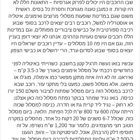
שבו הרוכבים היו יכולים לפרוק אגרסיות – התאונות הללו לא
היו קורות. זו כמובן טענה מגוחכת וחסרת כל בסיס. ראשית
משום שגם במדינות שופעות מסלולי מרוצים ואימונים, איטליה
או אוסטרליה למשל, רוכבים רבים יוצאים לרכב בסופי שבוע
רכיבה ספורטיבית על כבישים ציבוריים מפותלים, וגם במדינות
הללו רוכבים עושים טעויות ונהרגים. אנחנו לא יוצאי דופן בעניין
הזה, וגם אם היו פה 10 מסלולים – עדיין רוכבים ישראלים היו
יוצאים בסופי שבוע לסדום-ערד, הרי ירושלים או כבישי הצפון.
עכשיו בואו נעשה תרגיל קטן בחשבון. כשהייתי באיטליה לפני
כחודשיים רכבתי על מסלול אימונים באורך של כ-3.5 ק"מ –
ואיראנו. זה לא היה איזה מתקן מפואר כמו אימולה, מוג'לו או
מיזאנו, אלא מסלול פשוט, כמעט בלי מתקני עזר. רוכב שבא
לרכב במסלול הזה ביום מסלול שפתוח לציבור משלם 150 יורו
כניסה. בואו נגיד שמחר בבוקר נפתח מסלול כזה כאן אצלנו.
לא רחוק – נגיד ליד קרית גת או חדרה. כניסה למסלול שכזה
הייתה עולה 600 עד 800 ש"ח לכל הפחות. הלאה. ביום מסלול
כזה, שכולל 6-7 סשנים של 20 דקות כל אחד, מחסלים במקרה
הטוב חצי מהצמיגים, כלומר עוד 1,200 ש"ח נשרפו. על זה
תוסיפו דלק (הרבה!), אוכל, לוגיסטיקה וכו' – והופ, הגענו
ל-2,500 ש"ח עלויות התחלתיות לרכיבה ביום מסלול, וזה עוד