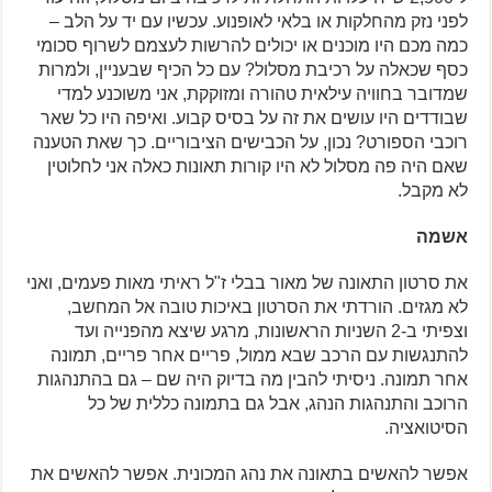
לפני נזק מהחלקות או בלאי לאופנוע. עכשיו עם יד על הלב –
כמה מכם היו מוכנים או יכולים להרשות לעצמם לשרוף סכומי
כסף שכאלה על רכיבת מסלול? עם כל הכיף שבעניין, ולמרות
שמדובר בחוויה עילאית טהורה ומזוקקת, אני משוכנע למדי
שבודדים היו עושים את זה על בסיס קבוע. ואיפה היו כל שאר
רוכבי הספורט? נכון, על הכבישים הציבוריים. כך שאת הטענה
שאם היה פה מסלול לא היו קורות תאונות כאלה אני לחלוטין
לא מקבל.
אשמה
את סרטון התאונה של מאור בבלי ז"ל ראיתי מאות פעמים, ואני
לא מגזים. הורדתי את הסרטון באיכות טובה אל המחשב,
וצפיתי ב-2 השניות הראשונות, מרגע שיצא מהפנייה ועד
להתנגשות עם הרכב שבא ממול, פריים אחר פריים, תמונה
אחר תמונה. ניסיתי להבין מה בדיוק היה שם – גם בהתנהגות
הרוכב והתנהגות הנהג, אבל גם בתמונה כללית של כל
הסיטואציה.
אפשר להאשים בתאונה את נהג המכונית. אפשר להאשים את