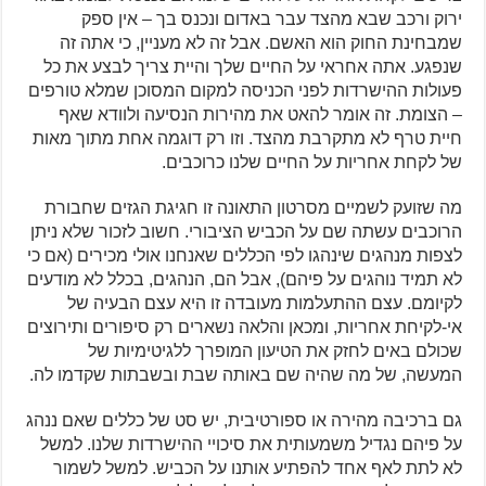
ירוק ורכב שבא מהצד עבר באדום ונכנס בך – אין ספק
שמבחינת החוק הוא האשם. אבל זה לא מעניין, כי אתה זה
שנפגע. אתה אחראי על החיים שלך והיית צריך לבצע את כל
פעולות ההישרדות לפני הכניסה למקום המסוכן שמלא טורפים
– הצומת. זה אומר להאט את מהירות הנסיעה ולוודא שאף
חיית טרף לא מתקרבת מהצד. וזו רק דוגמה אחת מתוך מאות
של לקחת אחריות על החיים שלנו כרוכבים.
מה שזועק לשמיים מסרטון התאונה זו חגיגת הגזים שחבורת
הרוכבים עשתה שם על הכביש הציבורי. חשוב לזכור שלא ניתן
לצפות מנהגים שינהגו לפי הכללים שאנחנו אולי מכירים (אם כי
לא תמיד נוהגים על פיהם), אבל הם, הנהגים, בכלל לא מודעים
לקיומם. עצם ההתעלמות מעובדה זו היא עצם הבעיה של
אי-לקיחת אחריות, ומכאן והלאה נשארים רק סיפורים ותירוצים
שכולם באים לחזק את הטיעון המופרך ללגיטימיות של
המעשה, של מה שהיה שם באותה שבת ובשבתות שקדמו לה.
גם ברכיבה מהירה או ספורטיבית, יש סט של כללים שאם ננהג
על פיהם נגדיל משמעותית את סיכויי ההישרדות שלנו. למשל
לא לתת לאף אחד להפתיע אותנו על הכביש. למשל לשמור