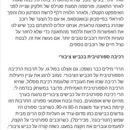
לאחר התאונה, פורסמה תמונת סטילס של חלקיק שנייה לפני
האימפקט הקטלני, ולאחר הלוויה דלף לרשת הסרטון כולו והפך
לוויראלי בפייסבוק ובוואטסאפ. אז עם כל הצער של רוכב
שנהרג בתאונה טראגית, אנחנו יכולים להתנחם בכך שיש לנו
את האפשרות לראות וללמוד מהתאונה כדי שלא לחזור על
טעויות ולהיות רוכבים טובים יותר. אם נעשה את זה, לבטח
נציל חיים של רוכבים נוספים.
רכיבה ספורטיבית בכביש ציבורי
הררי מילים כבר נשפכו, גם אצלנו בפול גז, על תרבות הרכיבה
הספורטיבית על הכביש הציבורי. נעזוב לרגע את עניין היעילות
של רכיבה שכזו ואת העובדה שלעומת רכיבת מסלול, שהיא
הרכיבה הספורטיבית האמיתית, מדובר במשחק בנדמה לי.
הרי רכיבה ספורטיבית על כבישים ציבוריים נהוגה בערך
מהיום שיש אופנועים, בטח ובטח אופנועי ספורט. התרבות הזו
קיימת בארץ עוד משנות ה-80 וה-90, כשרוכבי ספורט היו
גודשים כבישים כמו סדום-ערד או העליות לנס הרים מבית
שמש ('הטריבונה', מכירים?). כשרוכבים ספורטיבי על הקצה,
לפעמים עוברים את הקצה במעט. כשזה קורה על כביש ציבורי,