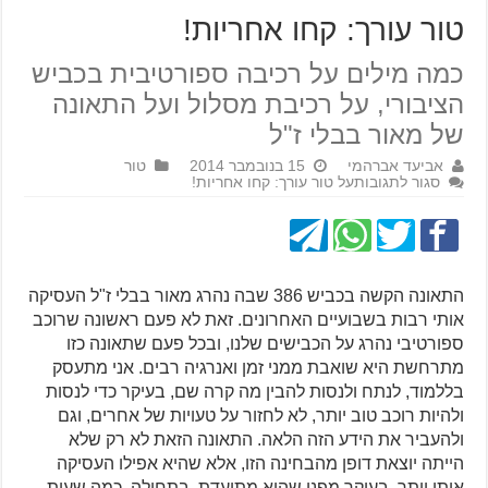
טור עורך: קחו אחריות!
כמה מילים על רכיבה ספורטיבית בכביש
הציבורי, על רכיבת מסלול ועל התאונה
של מאור בבלי ז"ל
אביעד אברהמי
15 בנובמבר 2014
טור
סגור לתגובות
על טור עורך: קחו אחריות!
התאונה הקשה בכביש 386 שבה נהרג מאור בבלי ז"ל העסיקה
אותי רבות בשבועיים האחרונים. זאת לא פעם ראשונה שרוכב
ספורטיבי נהרג על הכבישים שלנו, ובכל פעם שתאונה כזו
מתרחשת היא שואבת ממני זמן ואנרגיה רבים. אני מתעסק
בללמוד, לנתח ולנסות להבין מה קרה שם, בעיקר כדי לנסות
ולהיות רוכב טוב יותר, לא לחזור על טעויות של אחרים, וגם
ולהעביר את הידע הזה הלאה. התאונה הזאת לא רק שלא
הייתה יוצאת דופן מהבחינה הזו, אלא שהיא אפילו העסיקה
אותי יותר. בעיקר מפני שהיא מתועדת. בתחילה, כמה שעות