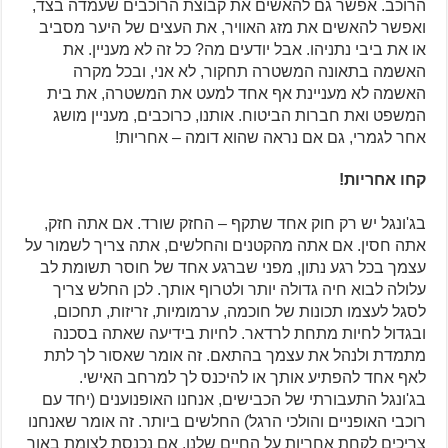
הרוכב. אפשר גם להאשים את קבוצת הרוכבים שעמדה בצד,
ואפשר להאשים את מזג האוויר, את העצים של היער מסביב
או את ביבי נתניהו. אבל יודעים מה? כל זה לא מעניין. את
האשמה בתאונה המשטרה תחקור, לא אני, ובכל מקרה
האשמה לא מעניינת אף אחד למעט את המשטרה, את בית
המשפט ואת חברות הביטוח. אותנו, כרוכבים, מעניין מושג
אחר לגמרי, גם אם נראה שהוא דומה – אחריות!
קחו אחריות!
בג'ונגל יש רק חוק אחד שתקף – החזק שורד. אם אתה חזק,
אתה חסין. אם אתה מהקטנים והחלשים, אתה צריך לשמור על
עצמך בכל רגע נתון, מפני שברגע אחד של חוסר תשומת לב
עלולה לבוא חיה גדולה יותר ולטרוף אותך. לכן החלש צריך
לסגל לעצמו תכונות של חוכמה, ערמומיות, זריזות, תחכום,
ובגדול לחיות מתחת לרדאר. לחיות בידיעה שאתה בסכנה
מתמדת ולנהל את עצמך בהתאם. זה אומר שאסור לך לתת
לאף אחד להפתיע אותך או להיכנס לך למרחב האישי.
בג'ונגל התעבורתי של הכבישים, אנחנו האופנוענים (יחד עם
רוכבי האופניים והולכי הרגל) החלשים ביותר. זה אומר שאנחנו
צריכים לקחת אחריות על החיים שלנו. אם נכנסת לצומת באור