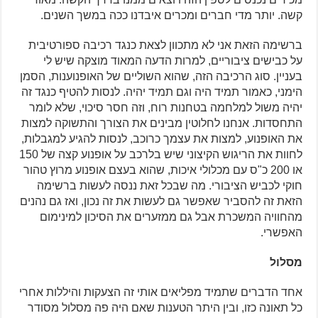
קשה. יותר מדי חברים ומכרים איבדנו ככה במשך השנים.
ברשימה הזאת אני לא מתכוון לצאת כנגד רכיבה ספורטיבית
על כבישים ציבוריים, למרות הדעה המאוד מוצקה שיש לי
בעניין. סוג הרכיבה הזה, שהוא השוליים של האופנוענות, הסמן
הימני, כאמור תמיד היה וגם תמיד יהיה. לנסות להטיף כנגד זה
יהיה משול למלחמה בטחנות רוח, וזה חסר סיכוי, שלא לומר
התחסדות. אנחנו לחלוטין מבינים את הצורך והתשוקה למצות
את האופנוע, למצות את עצמך כרוכב, לנסות להגיע למגבלות,
לחוות את הריגוש הקיצוני שיש בלרכב על אופנוע קצה של 150
או 200 כ"ס עם מכלולי איכות, שהוא בעצם אופנוע מרוץ טהור
חוקי לכביש הציבורי. מה שבכל זאת ננסה לעשות ברשימה
הזאת זה להסביר שאפשר גם לעשות את זה נכון, ואז גם נהנים
מהחוויה המשכרת אבל גם ממזערים את הסיכון למינימום
האפשרי.
מסלול
אחד הדברים שתמיד מפליאים אותי זה הצעקות והיללות אחרי
כל תאונה כזו, ובין היתר הטענות שאם היה פה מסלול מסודר