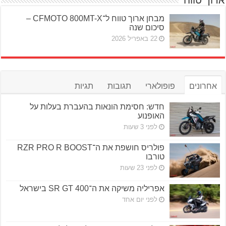
מבחן ארוך טווח ל־CFMOTO 800MT-X –
סיכום שנה
22 באפריל 2026
אחרונים
פופולארי
תגובות
תגיות
חדש: חסימת הונאות בהעברת בעלות על
האופנוע
לפני 3 שעות
פולריס חושפת את ה־RZR PRO R BOOST
טורבו
לפני 23 שעות
אפריליה משיקה את ה־SR GT 400 בישראל
לפני יום אחד