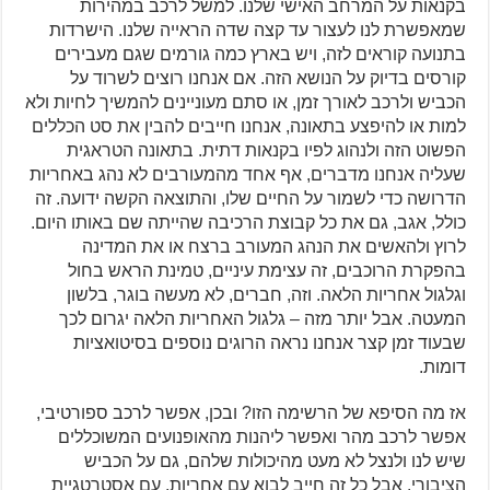
בקנאות על המרחב האישי שלנו. למשל לרכב במהירות
שמאפשרת לנו לעצור עד קצה שדה הראייה שלנו. הישרדות
בתנועה קוראים לזה, ויש בארץ כמה גורמים שגם מעבירים
קורסים בדיוק על הנושא הזה. אם אנחנו רוצים לשרוד על
הכביש ולרכב לאורך זמן, או סתם מעוניינים להמשיך לחיות ולא
למות או להיפצע בתאונה, אנחנו חייבים להבין את סט הכללים
הפשוט הזה ולנהוג לפיו בקנאות דתית. בתאונה הטראגית
שעליה אנחנו מדברים, אף אחד מהמעורבים לא נהג באחריות
הדרושה כדי לשמור על החיים שלו, והתוצאה הקשה ידועה. זה
כולל, אגב, גם את כל קבוצת הרכיבה שהייתה שם באותו היום.
לרוץ ולהאשים את הנהג המעורב ברצח או את המדינה
בהפקרת הרוכבים, זה עצימת עיניים, טמינת הראש בחול
וגלגול אחריות הלאה. וזה, חברים, לא מעשה בוגר, בלשון
המעטה. אבל יותר מזה – גלגול האחריות הלאה יגרום לכך
שבעוד זמן קצר אנחנו נראה הרוגים נוספים בסיטואציות
דומות.
אז מה הסיפא של הרשימה הזו? ובכן, אפשר לרכב ספורטיבי,
אפשר לרכב מהר ואפשר ליהנות מהאופנועים המשוכללים
שיש לנו ולנצל לא מעט מהיכולות שלהם, גם על הכביש
הציבורי. אבל כל זה חייב לבוא עם אחריות. עם אסטרטגיית