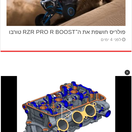
פולריס חושפת את ה־RZR PRO R BOOST טורבו
לפני 4 ימים