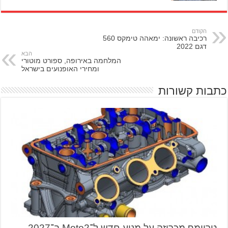
הקודם
רכיבה ראשונה: ימאהה טימקס 560
דגם 2022
הבא
המלחמה באירופה, ספורט מוטורי
ומחירי האופנועים בישראל
כתבות קשורות
טריומף מכריזה על מנוע חדש ל־Moto2 ב־2027