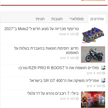
אחרונים
פופולארי
תגובות
תגיות
טריומף מכריזה על מנוע חדש ל־Moto2 ב־2027
לפני 4 שעות
חדש: חסימת הונאות בהעברת בעלות על
האופנוע
לפני 3 ימים
פולריס חושפת את ה־RZR PRO R BOOST טורבו
לפני 4 ימים
אפריליה משיקה את ה־SR GT 400 בישראל
לפני 4 ימים
ביולי: 7 רוכבים נהרגו על דו־גלגלי
לפני 6 ימים