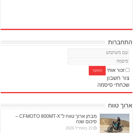
התחברות
זכור אותי
צור חשבון
שכחתי סיסמה
ארוך טווח
מבחן ארוך טווח ל־CFMOTO 800MT-X –
סיכום שנה
22 באפריל 2026