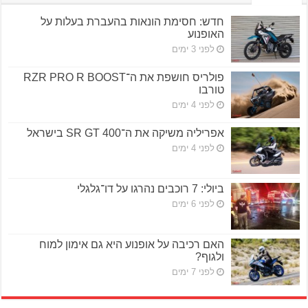
חדש: חסימת הונאות בהעברת בעלות על
האופנוע
לפני 3 ימים
פולריס חושפת את ה־RZR PRO R BOOST
טורבו
לפני 4 ימים
אפריליה משיקה את ה־SR GT 400 בישראל
לפני 4 ימים
ביולי: 7 רוכבים נהרגו על דו־גלגלי
לפני 6 ימים
האם רכיבה על אופנוע היא גם אימון למוח
ולגוף?
לפני 7 ימים