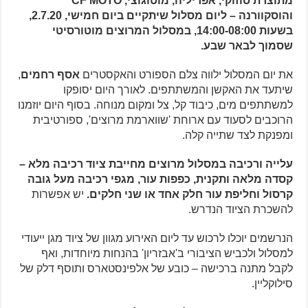
מתוצרת סוזוקי, אפריליה, מוטוגוצי, CF MOTO
והוסקוורנה – ליום מסלול שיתקיים ביום חמישי, 2.7.20,
בשעות 14:00-08:00, במסלול המרוצים מוטורסיטי
שסמוך לבאר שבע.
את יום המסלול ילווה צלם הספורט והאקסטרים
אסף רחמים
,
שיתעד את האקשן והמשתתפים. לאורך היום יסופקו
למשתתפים מים, כיבוד קל, צל ומקום מנוחה. בסוף היום יוזמנו
הרוכבים לסעוד עם ארוחת 'שווארמת מרוצים', ספורטיבית
ומפנקת לצד שתייה קלה.
עלייה ורכיבה במסלול מרוצים מחייבת ציוד רכיבה מלא –
קסדה מלאה ותקנית, כפפות עור, מגפי רכיבה מעל גובה
קרסול וחליפת עור חלק אחד או שני חלקים.
יש אפשרות
להשכרת הציוד הנדרש.
הנרשמים יוכלו לרכוש עד ליום האירוע מגוון של ציוד מגן ייעודי
למסלול ולכביש הציבורי ב'אבזריון' בהנחות מיוחדות, ואף
לקבל מתנה ברכישה – כובע של אלפינסטארס ותוסף דלק של
סילוקליין.