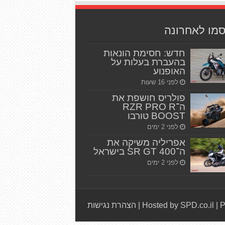
סמו לאחרונה
חדש: חסימת הונאות
בהעברת בעלות על
האופנוע
לפני 16 שעות
פולריס חושפת את
ה־RZR PRO R
BOOST טורבו
לפני 2 ימים
אפריליה משיקה את
ה־SR GT 400 בישראל
לפני 2 ימים
P
|
Hosted by SPD.co.il
|
הצהרת נגישות