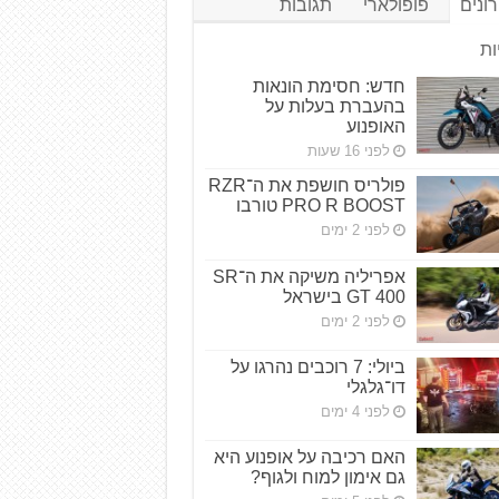
ונים
פופולארי
תגובות
ות
חדש: חסימת הונאות
בהעברת בעלות על
האופנוע
לפני 16 שעות
פולריס חושפת את ה־RZR
PRO R BOOST טורבו
לפני 2 ימים
אפריליה משיקה את ה־SR
GT 400 בישראל
לפני 2 ימים
ביולי: 7 רוכבים נהרגו על
דו־גלגלי
לפני 4 ימים
האם רכיבה על אופנוע היא
גם אימון למוח ולגוף?