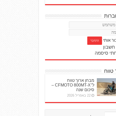
רות
ור אותי
חשבון
תי סיסמה
 טווח
מבחן ארוך טווח
ל־CFMOTO 800MT-X –
סיכום שנה
22 באפריל 2026