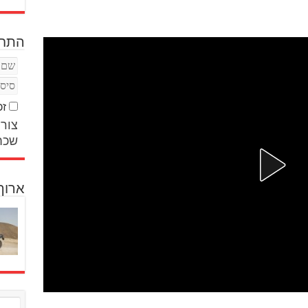
התחב
זכ
צור 
שכח
ארוך