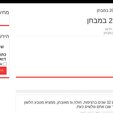
מחיר
וידאו
הירש
שם
כתו
דוא
אנ
בן 48, רוכב על אופנועים 32 שנים ברציפות, חולה גז מאובחן, ממציא מטבע הלשון
ר שבו אתם גולשים כעת.