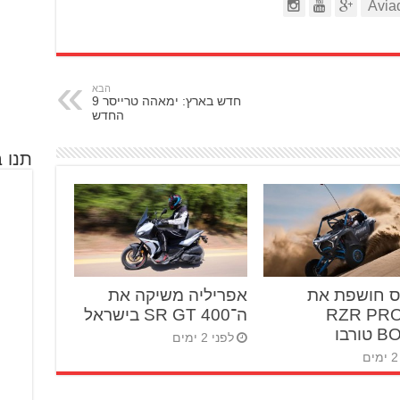
הבא
חדש בארץ: ימאהה טרייסר 9
החדש
תנו ב
ס חושפת את
אפריליה משיקה את
RZR PRO 
ה־SR GT 400 בישראל
ורבו
לפני 2 ימים