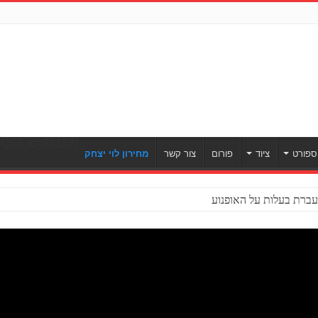
[ULWPQSF id=93187]
ספורט
ציוד
פורום
צור קשר
מחירון לוי יצחק
ברת בעלות על האופנוע