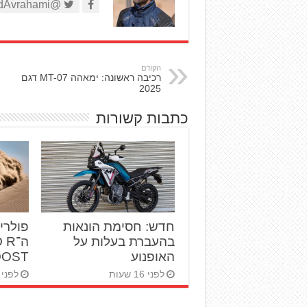
@AviadAvrahami
הקודם
רכיבה ראשונה: ימאהה MT-07 דגם
2025
כתבות קשורות
חדש: חסימת הונאות
פולרי
בהעברת בעלות על
ה־R
האופנוע
BOOST ט
לפני 16 שעות
לפני 2 ימים