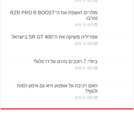
לפני 2 ימים
פולריס חושפת את ה־RZR PRO R BOOST
טורבו
לפני 3 ימים
אפריליה משיקה את ה־SR GT 400 בישראל
לפני 3 ימים
ביולי: 7 רוכבים נהרגו על דו־גלגלי
לפני 5 ימים
האם רכיבה על אופנוע היא גם אימון למוח
ולגוף?
לפני 6 ימים