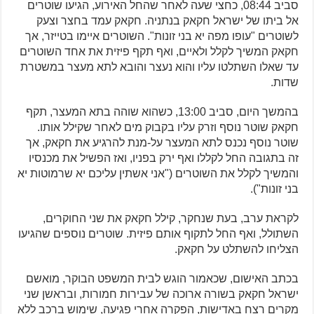
סביב 08:44, כחצי שעה לאחר שהחל האירוע, הגיעו שוטרים
אל ביתו של ישראל חקאק בנתניה. חקאק עמד בחצר וצעק
לשוטרים "עופו מפה יא בני זונות". השוטרים איימו בטייזר, אך
חקאק המשיך לקלל ולאיים, ואף תקף פיזית את אחד השוטרים
עד שאלו השתלטו עליו והוא נעצר והובא לתא מעצר במשטרת
שדות.
בהמשך היום, סביב 13:00, כשהוא שוהה בתא המעצר, תקף
חקאק שוטר נוסף וזרק עליו בקבוק מים לאחר שקילל אותו.
שוטר נוסף נכנס לתא המעצר על-מנת להרגיע את חקאק, אך
זה בתגובה החל לקללו ואף ירק בפניו, ואז הפשיל את מכנסיו
והמשיך לקלל את השוטרים ("אני אשתין עליכם יא שרמוטות יא
בני זונות").
לקראת ערב, בעת שנחקר, קילל חקאק את שני החוקרים,
השתולל, ואף החל לתקוף אותם פיזית. שוטרים נוספים שהגיעו
הצליחו להשתלט על חקאק.
בכתב האישום, שכאמור הוגש לבית המשפט הבוקר, מואשם
ישראל חקאק בשורה ארוכה של עבירות חמורות, ובראשן שני
מקרים רצח באדישות, הפקרה אחרי פגיעה, שימוש ברכב ללא