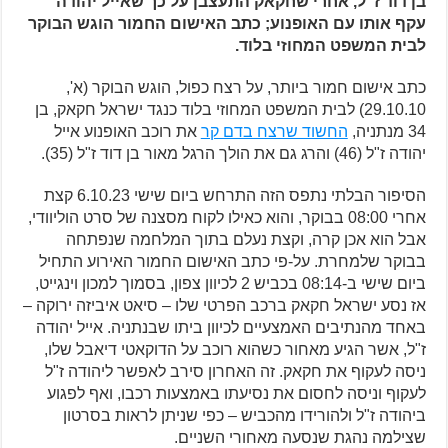
בן דוד ז"ל, אחרי שחקאק התעצבן על כך שאייל יהודה
עקף אותו עם האופנוע; כתב האישום החמור הוגש הבוקר
לבית המשפט המחוזי בלוד.
כתב אישום חמור ביותר, על רצח כפול, הוגש הבוקר (א',
29.10.10) לבית המשפט המחוזי בלוד כנגד ישראל חקאק, בן
34 מנתניה,
החשוד שרצח בדם קר
את רוכב האופנוע אייל
יהודה ז"ל (46) והרג גם את הולך הרגל מאור בן דוד ז"ל (35).
הסיפור הבלתי נתפס הזה התרחש ביום שישי 6.10.23 קצת
אחרי 08:00 בבוקר, והוא כאילו לקוח מסצנה של סרט הוליוודי,
אבל הוא אכן קרה, וקצת נעלם בתוך המלחמה שנפתחה
בבוקר שלמחרת. על-פי כתב האישום החמור האירוע התחיל
ביום שישי ב-08:14 בכביש 2 לכיוון צפון, בסמוך למכון וינגייט,
אז נסע ישראל חקאק ברכב הפרטי שלו – סיאט איביזה ירוקה –
באחד מהנתיבים האמצעיים לכיוון ביתו שבנתניה. אייל יהודה
ז"ל, אשר הגיע מאחור כשהוא רוכב על הדוקאטי דיאבל שלו,
ניסה לעקוף את חקאק. זה האחרון סירב לאפשר ליהודה ז"ל
לעקוף וניסה לחסום את נסיעתו באמצעות רכבו, ואף לפגוע
ביהודה ז"ל ולהורידו מהכביש – כפי שניתן לראות בסרטון
שצילמה נהגת שנסעה מאחורי השניים.