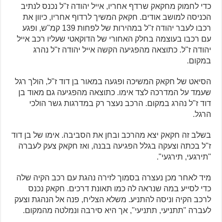
כדי לחמוק מחקאק שרדף אחריו, אייל יהודה ז"ל נכנס לנתיב
הכניסה למושב אודים. חקאק המשיך לרדוף אחריו, כיוון את
רכבו לעבר יהודה ז"ל במהירות של לפחות 139 קמ"ש, ופגע
עם רכבו בעוצמה בחלק האחורי של הדוקאטי שעליו רכב אייל
יהודה ז"ל. כתוצאה מהפגיעה הקשה אייל יהודה ז"ל נהרג
במקום.
הסיאט של חקאק המשיכה ופגעה במאור בן דוד ז"ל, הולך רגל
שעמד על המדרכה לצד אימו. כתוצאה מהפגיעה גם מאוד בן
דוד ז"ל נהרג במקום. הרכב נעצר רק במדרגות גשר הולכי
הרגל.
בשלב זה חקאק יצא מהרכב ובחן את הסביבה. אימו של בן דוד
ז"ל בכתה וצעקה בגלל הפגיעה בבנה, ואז חקאק צעק לעברה
"תירגעי, תירגעי".
מיד לאחר מכן נעצרה בסמוך לזירה נהגת עם רכב הקיה שלה
כדי לסייע במה שנראה לה כמו תאונת דרכים. חקאק נכנס
לרכב הקיה וניסה להתניע. משלא הצליח, פנה אל הנהגת וצעק
לעברה "תתניעי, תתניעי", אך היא סירבה ונמלטה מהמקום.