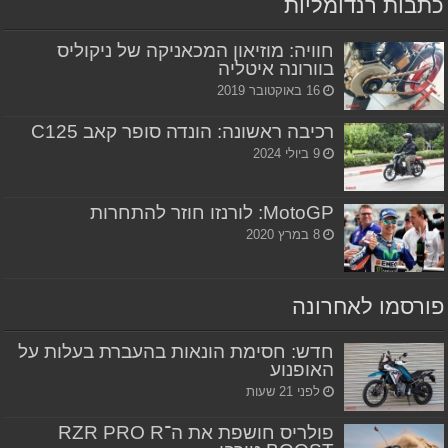
כתבות רנדומליות
חוויה: מוזיאון המכאניקה של ניקוליס
בוורונה איטליה
16 באוקטובר 2019
רכיבה ראשונה: הונדה סופר קאב C125
9 ביולי 2024
MotoGP: לורנזו חוזר להתחרות
8 במרץ 2020
פורסמו לאחרונה
חדש: חסימת הונאות בהעברת בעלות על
האופנוע
לפני 21 שעות
פולריס חושפת את ה־RZR PRO R