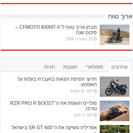
ארוך טווח
מבחן ארוך טווח ל־CFMOTO 800MT-X –
סיכום שנה
22 באפריל 2026
אחרונים
פופולארי
תגובות
תגיות
חדש: חסימת הונאות בהעברת בעלות על
האופנוע
לפני 21 שעות
פולריס חושפת את ה־RZR PRO R BOOST
טורבו
לפני 2 ימים
אפריליה משיקה את ה־SR GT 400 בישראל