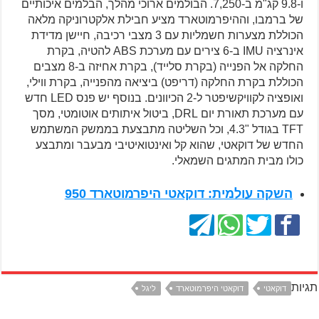
ו-9.8 קג"מ ב-7,250. הבולמים ארוכי מהלך, הבלמים איכותיים
של ברמבו, וההיפרמוטארד מציע חבילת אלקטרוניקה מלאה
הכוללת מצערות חשמליות עם 3 מצבי רכיבה, חיישן מדידת
אינרציה IMU ב-6 צירים עם מערכת ABS להטיה, בקרת
החלקה אל הפנייה (בקרת סלייד), בקרת אחיזה ב-8 מצבים
הכוללת בקרת החלקה (דריפט) ביציאה מהפנייה, בקרת ווילי,
ואופציה לקוויקשיפטר ל-2 הכיוונים. בנוסף יש פנס LED חדש
עם מערכת תאורת יום DRL, ביטול איתותים אוטומטי, מסך
TFT בגודל "4.3, וכל השליטה מתבצעת בממשק המשתמש
החדש של דוקאטי, שהוא קל ואינטואיטיבי מבעבר ומתבצע
כולו מבית המתגים השמאלי.
השקה עולמית: דוקאטי היפרמוטארד 950
תגיות
דוקאטי
דוקאטי היפרמוטארד
ליגל