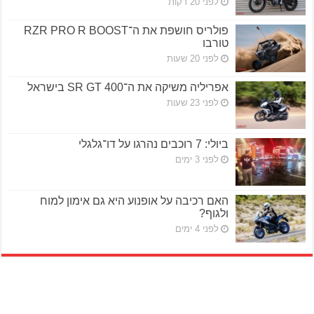
לפני 20 דקות
פולריס חושפת את ה־RZR PRO R BOOST
טורבו
לפני 20 שעות
אפריליה משיקה את ה־SR GT 400 בישראל
לפני 23 שעות
ביולי: 7 רוכבים נהרגו על דו־גלגלי
לפני 3 ימים
האם רכיבה על אופנוע היא גם אימון למוח
ולגוף?
לפני 4 ימים