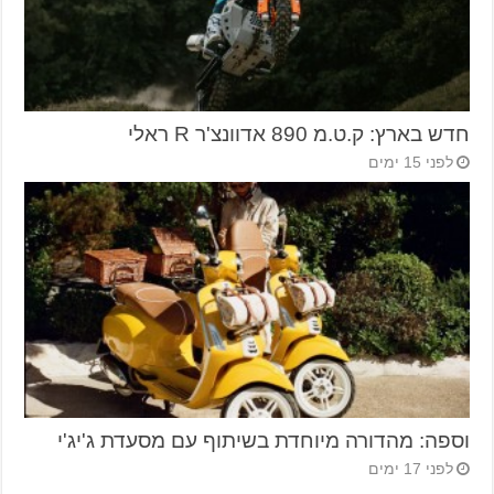
חדש בארץ: ק.ט.מ 890 אדוונצ'ר R ראלי
לפני 15 ימים
וספה: מהדורה מיוחדת בשיתוף עם מסעדת ג'יג'י
לפני 17 ימים