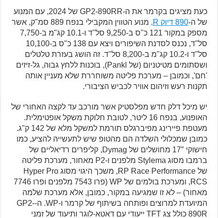
כעת מציגים בקרמר את ה-GP2-890RR של 2024, עם המנוע
של ה-
890 דיוק R
. מנוע הטווין המקבילי בנפח 889 סמ"ק, אשר
מספק במקור 121 כ"ס ב-9,250 סל"ד ו-10.1 קג"מ ב-7,750
סל"ד, נכנס לסדנת השיפורים ויצא עם 138 כ"ס ב-10,100
סל"ד ו-10.2 קג"מ ב-8,200 סל"ד. זה הושג בעזרת טלטלים
ושסתומים מטיטניום (של Pankl), בוכנות ללחץ גבוה, גל-זיזים
'חם', וכמובן – מערכת פליטה משוחררת שלא מעניין אותה
תקנות רעש וזיהום אוויר לכביש הציבורי.
יש מיכל דלק חדש מפלסטיק אשר מורכב עד לקצה האחורי של
האופנוע, בנפח 16 ליטר, לטובת חלוקת משקל אופטימלית.
מעטפת פיירינג מפיברגלס תורמת למשקל מלא של 142 ק"ג.
כמובן שמכלולי השלדה הם מהטופ שיש לתעשייה להציע, כמו
חישוקי 17″ מחושלים של Dymag, קליפרים רדיאליים של
ברמבו מסוג Stylema מלפנים ו-P2 מאחור, מערכת פליטה
של RP Race Performance, משכך היגוי מסוג Hyper Pro
RCS, ומערכת בולמים של WP (פרו 7543 מלפנים ופרו 7746
מאחור) – לא זו שמגיעה במקור, כמובן, אלא מערכת שלמה
המיועדת למרוצים ופותחה בשיתוף של קרמר ו-WP. ה-GP2-
890R כולל צג TFT ייעודי עם דאטא-לוגר ותיעוד של זמני