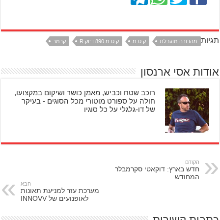
תגיות
מהדורה מוגבלת
ק.ט.מ
ק.ט.מ 890 דיוק R
קרמר
אודות אסי ארנסון
רוכב שטח וכביש, מאמן כושר ושיקום במקצועו,
חולה על ספורט מוטורי מכל הסוגים - בעיקר
של דו-גלגלי על כל סוגיו
הקודם
חדש בארץ: דוקאטי סקרמבלר
המחודש
הבא
מערכת עזר למניעת תאונות
לאופנועים של INNOVV
כתבות קשורות