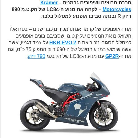
חברת מרוצים ושיפורים גרמנית –
Krämer
Motorcycles
– לקחה את מנוע ה-LC8c של הק.ט.מ 890
דיוק R ובנתה סביבו אופנוע למסלול בלבד.
את האופנועים של קרמר אנחנו מכירים כבר שנים – בטח אלו
השואלים את המנועים של ק.ט.מ ושסביבם בונים אופנועים
למסלול הסגור. נזכיר את ה-
HKR EVO 2
על צמד דגמיו, אשר
עשה שימוש במנוע הסינגל של ה-690 דיוק המפיק 75 כ"ס, וגם
את ה-
GP2R
עם
מנוע ה-LC8c של הק.ט.מ
790 דיוק
.