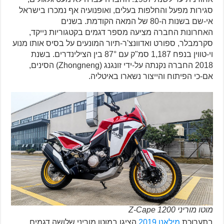
סגירות מפעל והחלפות בעלים, ואופנועיה אף נמכרו בישראל
אי-שם בשנות ה-80 של המאה הקודמת. בשנים
האחרונות החברה מציעה מספר דגמים בקטגוריות נייקד,
סקרמבלר, ספורט ואדוונצ'ר-תיור המונעים על בסיס אותו מנוע
וי-טווין בנפח 1,187 סמ"ק עם 87° בין הצילינדרים. בשנת
2018 החברה נקנתה על-ידי זונגנג (Zhongneng) הסינים,
אם-כי הפיתוח והייצור נשארו באיטליה.
מוטו מוריני Z-Cape 1200
בתערוכת
מילאנו 2019
הציגו במוטו מוריני שלושה דגמים