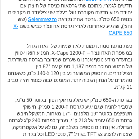
חדשים לגמרי, מתוכם שתי גרסאות כניסה של היצרן עם
יחידת מנוע חדשה מקוררת נוזל בעלת שני צילינדרים מקבילים
בנפח 650 סמ"ק. גרסה אחת נקראת
Seiemmezzo
(שש
וחצי), שהגיע לאחרונה לארץ וגרסת אדוונצ'ר כביש בשם
X-
.
CAPE 650
כעת מתפרסמות תמונות לא רשמיות של האח הגדול
במשפחת האדוונצ'ר – ה-X-Cape 1200. המנוע הוא וי-טווין,
ובהעדר מידע נוסף אנחנו משערים שמדובר בגרסה משודרגת
של המנוע המוכר בנפח 1,187 סמ"ק עם 87° בין
הצילינדרים. ההספק המשוער נע בין 120 ל-140 כ"ס, כשאנחנו
מהמרים על הנתון הגבוה יותר. המומנט גבוה כצפוי ויהיה סביב
11 קג"מ.
בגרסת ה-650 סמ"ק יש מזלג מרזוקי הפוך בקוטר 50 מ"מ,
שסביר להניח שגם יגיע לגרסת ה-1,200 סמ"ק. חישוקי
השפיצים בקוטר 19″ מלפנים ו-17″ מאחור. המשקל היבש
גרסת ה-650 עומד על 213 ק"ג, נעריך לפחות 240 ק"ג לגרסה
הגדולה. אין נתונים נוספים בשלב זה, גם לא על אלקטרוניקה,
שצפויה להציג צג TFT בגודל 7″, פנסי LED וכל בקרות