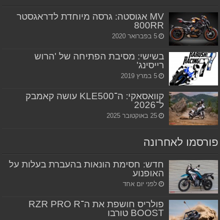
MV אגוסטה: גרסה מיוחדת לדראגסטר
800RR
5 בפברואר 2020
בשישי: מסיבת הפתיחה של 'הרוש
רייסינג'
5 במרץ 2019
קוואסאקי: ה־KLE500 עושה קאמבק
ל־2026
25 באוקטובר 2025
פורסמו לאחרונה
חדש: חסימת הונאות בהעברת בעלות על
האופנוע
לפני יום אחד
פולריס חושפת את ה־RZR PRO R
BOOST טורבו