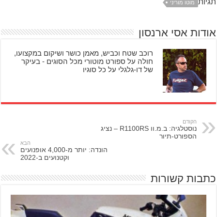
תגיות
מוטו מוריני
אודות אסי ארנסון
רוכב שטח וכביש, מאמן כושר ושיקום במקצועו,
חולה על ספורט מוטורי מכל הסוגים - בעיקר
של דו-גלגלי על כל סוגיו
הקודם
נוסטלגיה: ב.מ.וו R1100RS – נציג
הספורט-תיור
הבא
הונדה: יותר מ-4,000 אופנועים
וקטנועים ב-2022
כתבות קשורות