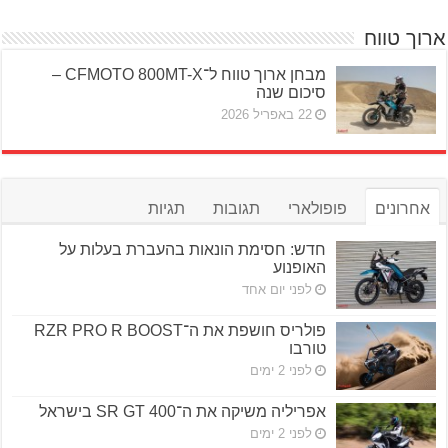
ארוך טווח
מבחן ארוך טווח ל־CFMOTO 800MT-X –
סיכום שנה
22 באפריל 2026
אחרונים
פופולארי
תגובות
תגיות
חדש: חסימת הונאות בהעברת בעלות על
האופנוע
לפני יום אחד
פולריס חושפת את ה־RZR PRO R BOOST
טורבו
לפני 2 ימים
אפריליה משיקה את ה־SR GT 400 בישראל
לפני 2 ימים