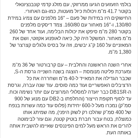
בולמי הזעזועים הגיעו ממרזוקי, עם מזלג קדמי קונבנציונאלי
בקוטר 41.7 מ"מ ויכולות כיול מועטות, כמו-גם האחורי.
החישוקים היו במידות של פעם – 16″ מלפנים עם צמיג במידת
130/80, ו-16″ מאחור עם 160/80. צמד דיסקים מלפנים
בקוטר 280 מ"מ סיפקו את יכולות הבלימה, ועוד אחד של 260
מ"מ מאחור. המשקל היה קל, כיאה לאופנוע אקזוטי, ושם את
המאזניים על 160 ק"ג יבשים, וזה על בסיס גלגלים קצרצר של
1,380 מ"מ.
אחרי השנה הראשונה והחלבית – עם קרבורטור של 36 מ"מ
ומערכת פליטה מנומסת – הוצגה בשנה השנייה גרסת ה-S,
שכבר הגדילה את המאייד ל-40 מ"מ ושחררה את כל
הדציבלים האפשריים ועוד כמה סוסים. עוד שנה עברה, וגרסת
ה-DB1SR כבר יועדה למסלולי המרוצים עם יותר נשימה וכוח.
עד לסוף תקופת הייצור (והחלפתו ב-DB2 עם מנוע של 900
סמ"ק) נמכרו מעל ל-600 יחידות (פלוס עוד כמה עשרות בנפח
של 400 סמ"ק שהלכו רק לשוק היפני), מה שמיתג אותו
כמוצלח, בטח עבור חברת בוטיק קטנה, וגם עזר לבימוטה
להרים את הראש מעל למים הפיננסים שאיימו להשבית אותה
באותה העת.