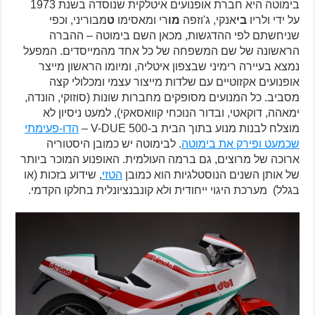
בימוטה היא חברת אופנועים איטלקית שנוסדה בשנת 1973
על ידי ולריו
בי
אנקי, ג'וזפה
מו
רי ומאסימו
ט
מבוריני, וכפי
שניחשתם לפי ההדגשות, מכאן השם בימוטה – ההברה
הראשונה של שם המשפחה של כל אחד מהמייסדים. המפעל
נמצא בעיירה רימיני שבצפון איטליה, ומיומו הראשון מייצר
אופנועים אקזוטיים עם שלדות מייצור עצמי ומכלולי קצה
מסביב. כל המנועים מסופקים מחברות שונות (סוזוקי, הונדה,
ימאהה, דוקאטי, ובדור הנוכחי קוואסאקי), למעט ניסיון לא
מוצלח לבנות מנוע בתוך הבית ב-V-DUE 500 –
הדו-פעימתי
שכמעט ופירק את בימוטה
. לבימוטה יש כמובן היסטוריה
ארוכה של מרוצים, גם ברמה העולמית. האופנוע המוכר ביותר
של אותן השנים הנוסטלגיות הוא כמובן
הטזי
, שידוע בזכות (או
בגלל) מערכת היגוי ייחודית ולא קונבנציונלית בחלקו הקדמי.