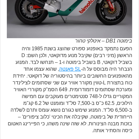
בימוטה DB1 – איטלקי טהור
הפעם נתמקד באופנוע ספורט שהוצג בשנת 1985 והיה
הראשון (מיני רבים) שקיבל מנוע מדוקאטי, ולכן השם: D
בשביל דוקאטי, B בשביל בימוטה ו-1 – תנחשו לבד. המנוע
הנבחר היה מבוסס על ה-
SL פאנטה
, שהוא עצמו אחד
מהאופנועים החשובים ביותר בהיסטוריה של דוקאטי. יחידת
כוח בתצורת L-טווין מקורר אוויר עם שני שסתומים לצילינדר
ומערכת שסתומים דזמודרומית. 649 הסמ"ק מקוררי האוויר
המקוריים גדלו ל-748 סנטימטרים מעוקבים עם חמישה
הילוכים, 62.5 כ"ס ב-7,500 סל"ד ומומנט של 6.2 קג"מ
ב-6,500 סל"ד. המנוע שימש כגורם נושא עומס ותרם לשלדה
הייחודית של בימוטה, שקיבלה את הכינוי 'כלוב ציפורים' –
בזכות מבנה הצינורות. לא שזה שינה משהו, כי הפיירינג האטום
כיסה והסתיר אותה.