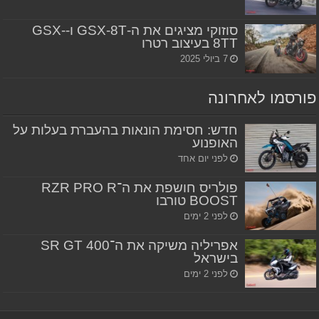
סוזוקי מציגים את ה-GSX-8T ו-GSX-
8TT בעיצוב רטרו
7 ביולי 2025
פורסמו לאחרונה
חדש: חסימת הונאות בהעברת בעלות על
האופנוע
לפני יום אחד
פולריס חושפת את ה־RZR PRO R
BOOST טורבו
לפני 2 ימים
אפריליה משיקה את ה־SR GT 400
בישראל
לפני 2 ימים