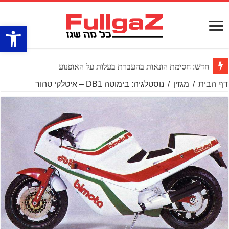
פתח סרגל
חדש: חסימת הונאות בהעברת בעלות על האופנוע
דף הבית
/
מגזין
/
נוסטלגיה: בימוטה DB1 – איטלקי טהור