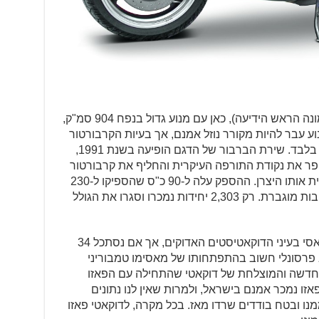
(בתמונה הראש הידיעה), כאן עם מנוע גדול בנפח 904 סמ"ק,
ים. המנוע עבר להיות מקורר נוזל אמנם, אך בעיות הקרבורטור
לא נעלמו. ה-906 נמכר ב-1,802 יחידות בלבד. שירת הברבור של הדגם הופיעה בשנת 1991,
פר את נקודת התורפה העיקרית והחליף את קרבורטור
מבית וובר בהזרקת דלק אלקטרונית מבית אותו היצרן. ההספק עלה ל-90 כ"ס שהספיקו ל-230
קמ"ש, והחישוקים גדלו ל-17″ לטובת יציבות מוגברת. רק 2,303 יחידות נמכרו וסגרו את הגולל
הפאזו אולי לא נחשב בזמנו לדוקאטי קלאסי בעיני הדוקאטיסטים האדוקים, אך אם נסתכל 34
ב פרסונלי חשוב בהתפתחותו של מאסימו טמבוריני
חדשה והמוצלחת של דוקאטי שהתחילה עם הפאזו
ג ב-1992. הפאזו נמכר אמנם בישראל, ולמרות שאין לנו נתונים
נו ובטח בודדים שרדו מאז. בכל מקרה, לדוקאטי פאזו