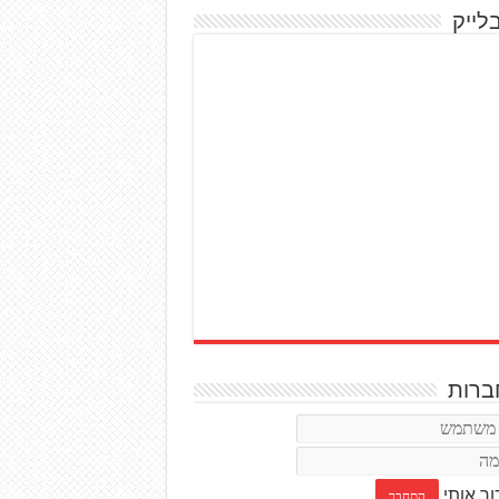
לייק
רות
ור אותי