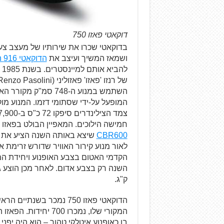
דוקאטי פאזו 750
בדוקאטי שכרו את שירותיו של מעצב צע
ושמאז המשיך ועיצב את
הדוקאטי 916 האייקוני
המופעל על-ידי שסתומי דזמו. המנוע מו
חמישה הילוכים. המאפיין הבולט בפאזו ה
CBR600
שיצא באותה השנה הציע את א
לאור מנוע קירור האוויר שדורש זרימת א
הקדמי האטום בצבע האופנוע ויחידת המ
ק"ג.
המקורי שלו, נמכרו 0
בו כאופנוע איטלקי טהור – הוא היה יפנ