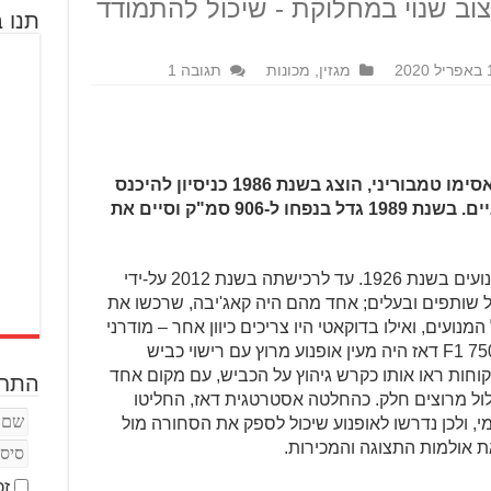
צוב שנוי במחלוקת - שיכול להתמודד
תנו ב
202
מגזין
,
מכונות
תגובה 1
הדוקאטי פאזו 750, פרי עיצובו של מאסימו טמבוריני, הוצג בשנת 1986 כניסיון להיכנס
לטריטוריה של אופנועי הספורט היפניים. בשנת 1989 גדל בנפחו ל-906 סמ"ק וסיים את
משפחת דוקאטי ייסדה את חברת האופנועים בשנת 1926. עד לרכישתה בשנת 2012 על-ידי
שותפים ובעלים; אחד מהם היה קאג'יבה, שרכשו את
יבה זממו על המנועים, ואילו בדוקאטי היו צריכים כיוון אחר – מודרני
יותר שניתן גם למנף כלכלית. הדוקאטי 750 F1 דאז היה מעין אופנוע מרוץ עם רישוי כביש
קוחות ראו אותו כקרש גיהוץ על הכביש, עם מקום אחד
התחב
סלול מרוצים חלק. כהחלטה אסטרטגית דאז, החליטו
, ולכן נדרשו לאופנוע שיכול לספק את הסחורה מול
ת אולמות התצוגה והמכירות.
זכ