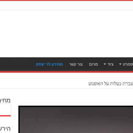
[ULWPQSF id=93187]
פורט
ציוד
פורום
צור קשר
מחירון לוי יצחק
ברת בעלות על האופנוע
מחיר
הירש