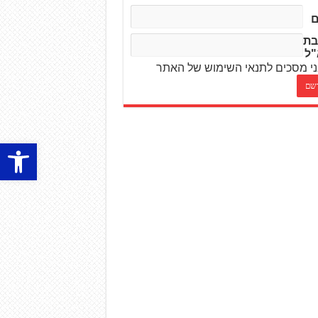
בת
"ל
י מסכים לתנאי השימוש של האתר
פתח סרגל