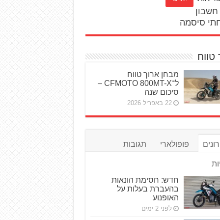
חשבון
תי סיסמה
 טווח
מבחן ארוך טווח
ל־CFMOTO 800MT-X –
סיכום שנה
22 באפריל 2026
ונים
פופולארי
תגובות
ות
חדש: חסימת הונאות
בהעברת בעלות על
האופנוע
לפני 2 ימים