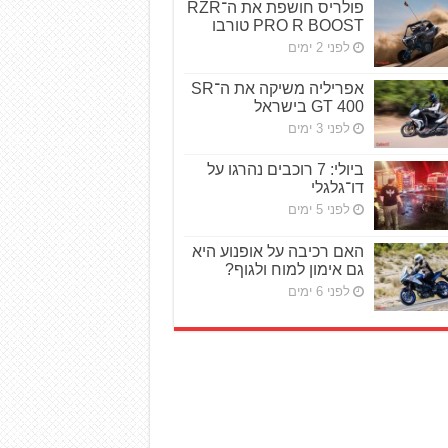
פולריס חושפת את ה־RZR
PRO R BOOST טורבו
לפני 2 ימים
אפריליה משיקה את ה־SR
GT 400 בישראל
לפני 3 ימים
ביולי: 7 רוכבים נהרגו על
דו־גלגלי
לפני 5 ימים
האם רכיבה על אופנוע היא
גם אימון למוח ולגוף?
לפני 6 ימים