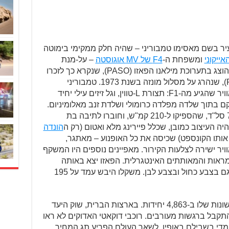
יר בשם מאסימו טמבוריני – שהיה חלק ממקימי בימוטה
ומשפחת ה-
F4 של MV אוגוסטה
– על-מנת
להביא אותם למיינסטרים. בשנת 1985 הוצג בתערוכת מילאנו הפאזו (PASO), שנקרא כך לזכרו
של רנזו 'פאזו' פאזוליני (Renzo Pasolini), שנהרג על מסלול מונזה בשנת 1973. טמבוריני
השתמש במנוע ה-748 סמ"ק מקורר האוויר שהגיע מה-F1: תצורת L-טווין, וגל זיזים עילי יחיד
קם בתוך שלדה מפלדה כרומולי ושלדת זנב מאלומיניום.
צמד הצילינדרים סיפקו 72 כ"ס ב-7,900 סל"ד, שהספיקו ל-210 קמ"ש, וחוברו לתיבה בת
יה העיצוב כמובן, שכלל פיירינג מלא ואטום (רק ה
הונדה
ותו הקונספט) שכיסה את כל האופנוע – מאתגר,
וויר ישירה לצלעות הקירור. מאפיינים נוספים היו המשקף
ראות והמאותתים האינטגרלית. הפאזו יצא באותה
השנה רק בצבע אדום. לאחר מכן הוצע גם בצבע כחול ובצבע לבן. משקלו היבש עמד על 195
הדוקאטי פאזו 750 נמכר בשנתיים הראשונות שלו ב-4,863 יחידות. בארצות הברית, שוק היעד
70 יחידות. הפאזו התקבל ברגשות מעורבים. רוכבי דוקאטי האדוקים לא ראו
י מדי בשבילם באופיו. לשאר העולם הפריע תג המחיר