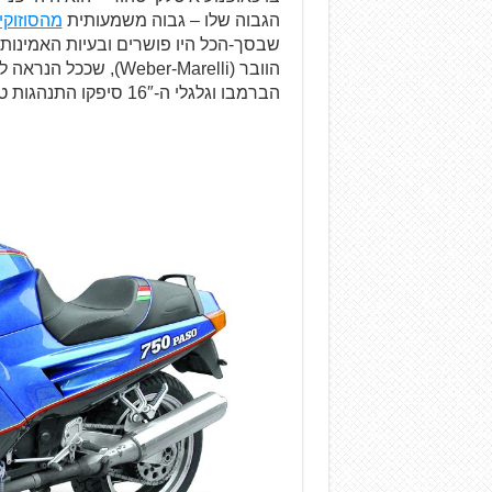
הגבוה שלו – גבוה משמעותית
מהסוזוקי SX-R750
שבסך-הכל היו פושרים ובעיות האמינות
הוובר (Weber-Marelli)
הברמבו וגלגלי ה-16″ סיפקו התנהגות טובה, אך לא ספורטיבית-חדה ובטח לא למסלול.