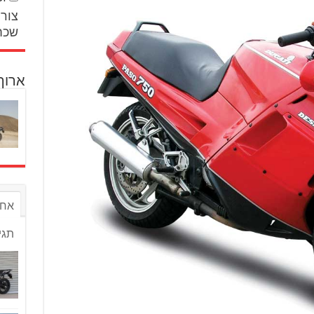
צור 
שכח
ארוך
אחר
תגי