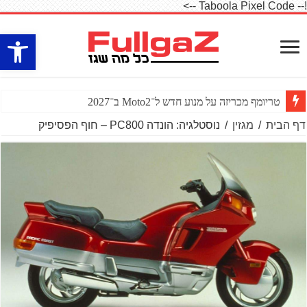
!-- Taboola Pixel Code -->
פתח סרגל
טריומף מכריזה על מנוע חדש ל־Moto2 ב־2027
דף הבית
/
מגזין
/
נוסטלגיה: הונדה PC800 – חוף הפסיפיק