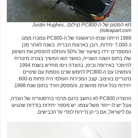
תא המטען של ה-PC800 (צילום: Justin Hughes,
rideapart.com)
1989 הייתה שנתו הראשונה של ה-PC800 ונמכרו ממנו
כ-7,000 יחידות, רובן בארצות הברית. בשנה לאחר מכן
המספרים ירדו בשיעור של 50% והוחלט להפסיק את השיווק
שלו בתום השנה השנייה, כאשר הוא המשיך בצורה מינורית
להימכר באירופה וביפן. בהונדה ניסו מחדש בשנת 1994
והמשיכו עם ה-PC800 לחמש שנים נוספות עם שינויים
מינוריים בעיצוב. קצב המכירות העולמי היה פחות מ-600
יחידות בכל אחת מהשנים, והמפסק הורד בתום שנת 1998.
ההונדה PC800 לא נחשב כדגם מרכזי בהיסטוריה של הונדה,
אבל יש לו ייחוד משל עצמו. יש מספר יחידות בודדות שהגיעו
גם לישראל, אם כי הן נדירות למדי על הכבישים.