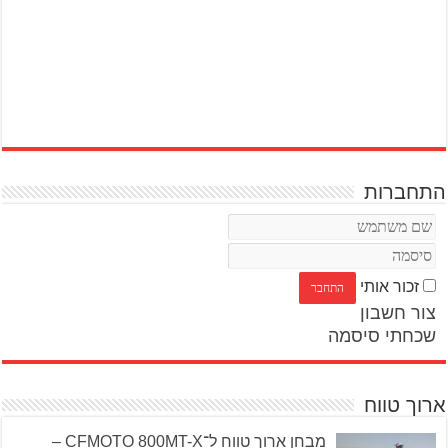
התחברות
זכור אותי
צור חשבון
שכחתי סיסמה
ארוך טווח
מבחן ארוך טווח ל־CFMOTO 800MT-X –