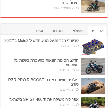
סיכום שנה
22 באפריל 2026
אחרונים
פופולארי
תגובות
תגיות
טריומף מכריזה על מנוע חדש ל־Moto2 ב־2027
לפני 3 דקות
חדש: חסימת הונאות בהעברת בעלות על
האופנוע
לפני 3 ימים
פולריס חושפת את ה־RZR PRO R BOOST
טורבו
לפני 4 ימים
אפריליה משיקה את ה־SR GT 400 בישראל
לפני 4 ימים