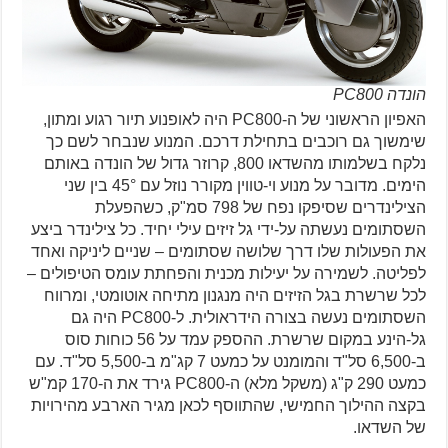
הונדה PC800
האפיון הראשוני של ה-PC800 היה לאופנוע תיור רגוע ומתון,
שימשוך גם רוכבים בתחילת דרכם. המנוע שנבחר לשם כך
נלקח בשלמותו מהשדאו 800, קרוזר גדול של הונדה באותם
הימים. מדובר על מנוע וי-טווין מקורר נוזל עם 45° בין שני
הצילינדרים שסיפקו נפח של 798 סמ"ק, כשהפעלת
השסתומים נעשתה על-ידי גל זיזים עילי יחיד. כל צילינדר ביצע
את הפעולות שלו דרך שלושה שסתומים – שניים ליניקה ואחד
לפליטה. לשמירה על יעילות מכנית והפחתת עומס הטיפולים –
לכל שרשרת בגל הזיזים היה מנגנון מתיחה אוטומטי, ומרווח
השסתומים נעשה בצורה הידראולית. ל-PC800 היה גם
גל-הינע במקום שרשרת. ההספק עמד על 56 כוחות סוס
ב-6,500 סל"ד והמומנט על כמעט 7 קג"מ ב-5,500 סל"ד. עם
כמעט 290 ק"ג (משקל מלא) ה-PC800 גירד את ה-170 קמ"ש
בקצה ההילוך החמישי, שהתווסף לכאן מגיר הארבע מהירויות
של השדאו.