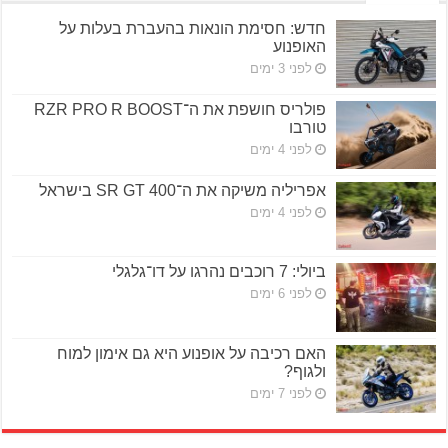
חדש: חסימת הונאות בהעברת בעלות על
האופנוע
לפני 3 ימים
פולריס חושפת את ה־RZR PRO R BOOST
טורבו
לפני 4 ימים
אפריליה משיקה את ה־SR GT 400 בישראל
לפני 4 ימים
ביולי: 7 רוכבים נהרגו על דו־גלגלי
לפני 6 ימים
האם רכיבה על אופנוע היא גם אימון למוח
ולגוף?
לפני 7 ימים