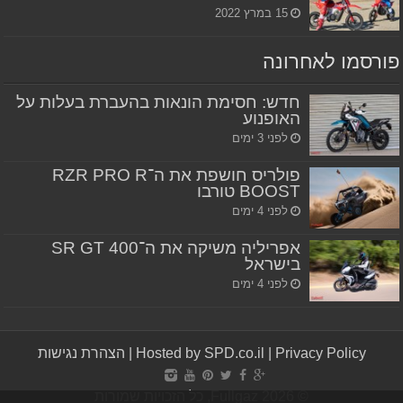
15 במרץ 2022
פורסמו לאחרונה
חדש: חסימת הונאות בהעברת בעלות על
האופנוע
לפני 3 ימים
פולריס חושפת את ה־RZR PRO R
BOOST טורבו
לפני 4 ימים
אפריליה משיקה את ה־SR GT 400
בישראל
לפני 4 ימים
Privacy Policy
|
Hosted by SPD.co.il
|
הצהרת נגישות
© Fullgaz 2026, כל הזכויות שמורות