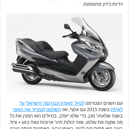
וידיות כידון מחוממות.
עם השנים הצטרפנו
לטיול 'מועדון הבורגמן' הישראלי עד
לאילת
בשנת 2015 עם אסף, ואז
השלמנו לנמרוד את הפער
בשנה שלאחר מכן, כדי שלא ייעלב. בטיולים הוא הפגין את כל
מה שקנה את עולמו, שזה יכולות תיור ארוכות טווח בזוג + ציוד.
בעיר הוא פחות היה להיט, באופן טבעי. האמינות הייתה טובה