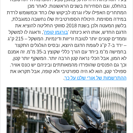
בהחלט, וגם הסחירות בשנים הראשונות. לאחר מכן
המתחרים האפילו עליו וגרמו לביקוש שלו כחד וכמשומש לרדת
במידה מסוימת. היכולת הספורטיבית שלו נחשבה כמוגבלת,
בלשון המעטה ולכן בשנת 2018 סוזוקי החליטה להוציא את
הדגם החדש, אותו היא כינתה '
בורגמן קופה
', ודאגה לו למשקל
וממדים קטנים יותר לטובת זריזות ודינמיות. המשקל – 215 ק"ג
– ירד ב-7 ק"ג לעומת הדגם היוצא, ובסיס הגלגלים התקצר
בחמישה מ"מ ביחד עם הורך כללי שקוצץ ב-35 מ"מ. זה אמנם
לא המון, אבל הכלי נראה קטן הרבה יותר. המשקף יותר קטן,
וכך גם הפנסים שהופרדו מהמאותתים וביניהם יש כונס אוויר.
ספוילר קטן, הוא לא היה ספורטיבי ולא קופה, אבל תקראו את
ההתרשמות של אורי שלנו על כך
.