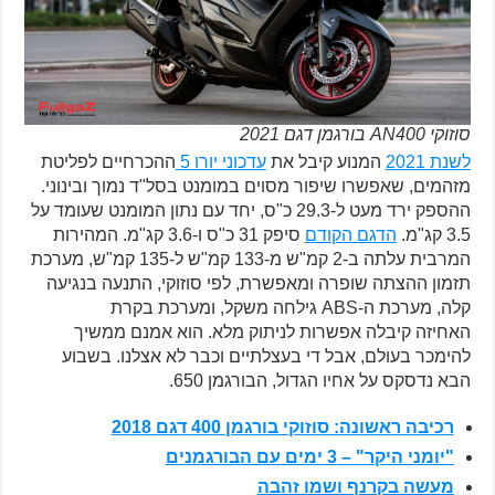
סוזוקי AN400 בורגמן דגם 2021
לשנת 2021
המנוע קיבל את
עדכוני יורו 5
ההכרחיים לפליטת
מזהמים, שאפשרו שיפור מסוים במומנט בסל"ד נמוך ובינוני.
ההספק ירד מעט ל-29.3 כ"ס, יחד עם נתון המומנט שעומד על
3.5 קג"מ.
הדגם הקודם
סיפק 31 כ"ס ו-3.6 קג"מ. המהירות
המרבית עלתה ב-2 קמ"ש מ-133 קמ"ש ל-135 קמ"ש, מערכת
תזמון ההצתה שופרה ומאפשרת, לפי סוזוקי, התנעה בנגיעה
קלה, מערכת ה-ABS גילחה משקל, ומערכת בקרת
האחיזה קיבלה אפשרות לניתוק מלא. הוא אמנם ממשיך
להימכר בעולם, אבל די בעצלתיים וכבר לא אצלנו. בשבוע
הבא נדסקס על אחיו הגדול, הבורגמן 650.
רכיבה ראשונה: סוזוקי בורגמן 400 דגם 2018
"יומני היקר" – 3 ימים עם הבורגמנים
מעשה בקרנף ושמו זהבה