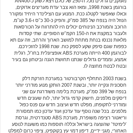
מעוקבים גדולים מכל ה-250 של כולם ויצא לשוק כ-AN400
בורגמן בשנת 1998, ומאז הוא צבר עדת מעריצים אדוקים,
וכאלו שאפשר לקטלג ככת. המנוע עם הצילינדר היחיד ומקורר
הנוזל היה בנפח של 385 סמ"ק, והפיק כ-30 כ"ס ו-3.6 קג"מ.
הרוכב והמורכב הנינוחים יכולים היו להתרווח על הכורסאות
ולעבור במקצת את ה-150 הקמ"ש הסופיים. שתי קסדות
מלאות נכנסו בנחת מתחת למושב הארוך והרחב, וזה עם תא
כפפות שגם סיפק שקע לספק כוח. שנת 1998 להזכירכם.
לבורגמן 400 הייתה מערכת ABS אופציונלית בחו"ל, רגלית
אמצע, וממדים גדולים שנתנו תחושת הגנה וביטחון גם בעיר
ובטח לבטח מחוצה לו.
בשנת 2003 התחלף הקרבורטור במערכת הזרקת דלק
חסכונית ונקייה יותר, ובשנת 2007 הותקן מנוע מודרני יותר
בנפח של 399 סמ"ק, מערכת בלימה משודרגת עם שני
דיסקים מלפנים, חישוק קדמי גדול יותר, לוח שעונים חדש
ומודרני לתקופתו, מפלט חדש ועיצוב חדש עם פנס כפול
מלפנים. בכל שנה נוסף עוד עדכון ועוד עדכון כמו תמסורת
וריאטור רציפה משופרת, מערכת ABS סטנדרטית, וגרסת
'לימיטד' שהוצעה בישראל וכללה תוספות כמו משענת לנוסע
האחורי, מגני ידיים, דיפון דמוי עץ בקוקפיט, ציפוי כרום למפלט