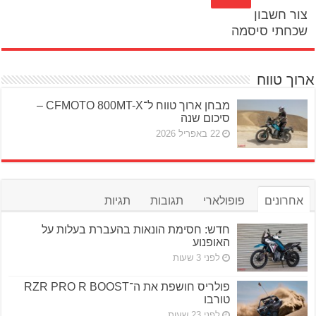
צור חשבון
שכחתי סיסמה
ארוך טווח
מבחן ארוך טווח ל־CFMOTO 800MT-X –
סיכום שנה
22 באפריל 2026
אחרונים
פופולארי
תגובות
תגיות
חדש: חסימת הונאות בהעברת בעלות על
האופנוע
לפני 3 שעות
פולריס חושפת את ה־RZR PRO R BOOST
טורבו
לפני 23 שעות