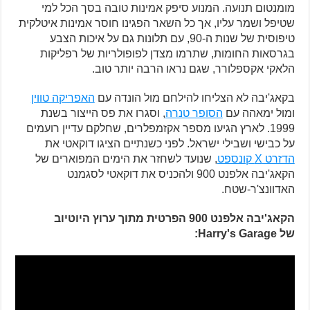
מומנטום תנועה. המנוע סיפק אמינות טובה בסך הכל למי
שטיפל ושמר עליו, אך כל השאר הפגינו חוסר אמינות איטלקית
טיפוסית של שנות ה-90, עם תלונות גם על איכות הצבע
בגרסאות החומות, שתרמו מצדן לפופולריות של רפליקות
הלאקי אקספלורר, שגם נראו הרבה יותר טוב.
בקאג'יבה לא הצליחו להילחם מול הונדה עם
האפריקה טווין
ומול ימאהה עם
הסופר טנרה
, וסגרו את פס הייצור בשנת
1999. לארץ הגיעו מספר אקזמפלרים, שחלקם עדיין רועמים
על כבישי ושבילי ישראל. לפני כשנתיים הציגו דוקאטי את
הדזרט X קונספט
, שנועד לשחזר את הימים המפוארים של
הקאג'יבה אלפנט 900 ולהכניס את דוקאטי לסגמנט
האדוונצ'ר-שטח.
הקאג'יבה אלפנט 900 הפרטית מתוך ערוץ היוטיוב
של Harry's Garage: