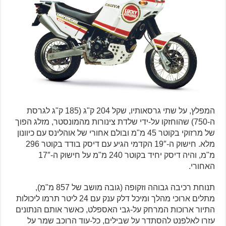
המפלץ, על שתי גרסאותיו, שקל 204 ק"ג (185 ק"ג לגרסת
ה-750) שהוחזקו על-ידי שלדת צינורות מהמונסטר, מזלג הפוך
של מרזוקי בקוטר 45 מ"מ ובולם אחורי של אוהלינס עם כיוונון
מלא. חישוק ה-19″ הקדמי הגיע עם דיסק בודד בקוטר 296
מ"מ, והיה דיסק יחיד בקוטר 240 מ"מ על חישוק ה-17″
האחורי.
תנוחת רכיבה גבוהה וזקופה (גובה מושב של 857 מ"מ),
מתלים ארוכי מהלך ומיכל דלק ענק עם 24 ליטר תרמו ליכולות
התיור ארוכות המרחק על-גבי האספלט, כאשר אותם הנתונים
עזרו לאלפנט להסתדר על שבילים, כל-עוד הרוכב שמר על