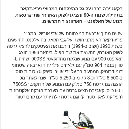
בקאג'יבה רכבו על גל ההצלחות במרוצי פריז-דקאר
בתחילת שנות ה-90 והציגו לשוק האזרחי שתי גרסאות
מנוע של האלפנט – האדוונצ'ר המרשים.
שניים מתוך ארבעת הניצחונות של אדי אוריולי במרוץ
פריז-דקאר האימתני הושגו על-גבי הקאג'יבה אלפנט. ההישגים
בשנת 1990 (ושוב ב-1994) דירבנו את האיטלקים להציג גרסה
לשוק האזרחי, הנושאת את שם הפיל. בינואר 1993 הוצג
האלפנט 900 עם מנוע שנלקח מהדוקאטי 900SS, שהיה L-
טווין בנפח 904 סמ"ק עם גל-זיזים עילי יחיד וארבעה שסתומי
דזמודרומיק. המנוע קורר על-ידי אוויר וסיפק 70 כוחות סוס
ב-8,500 סל"ד וכ-8 קג"מ ב-5,250 סל"ד. שנה לאחר מכן
הוצגה גם גרסת 750 סמ"ק עם המנוע של הדוקאטי 750SS
ו-60 כ"ס. קאג'יבה הציגו גרסה עם מערכת הזרקה אלקטרונית
(רפליקת לאקי סטרייק) וגם גרסה זולה יותר עם קרבורטור.