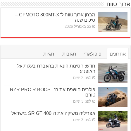
ארוך טווח
מבחן ארוך טווח ל־CFMOTO 800MT-X –
סיכום שנה
22 באפריל 2026
אחרונים
פופולארי
תגובות
תגיות
חדש: חסימת הונאות בהעברת בעלות על
האופנוע
לפני 2 ימים
פולריס חושפת את ה־RZR PRO R BOOST
טורבו
לפני 3 ימים
אפריליה משיקה את ה־SR GT 400 בישראל
לפני 3 ימים