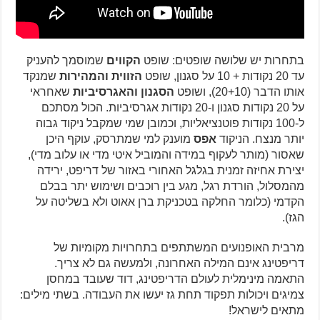
בתחרות יש שלושה שופטים: שופט
הקווים
שמוסמך להעניק
עד 20 נקודות + 10 על סגנון, שופט
הזווית והמהירות
שמנקד
אותו הדבר (20+10), ושופט
הסגנון והאגרסיביות
שאחראי
על 20 נקודות סגנון ו-20 נקודות אגרסיביות. הכול מסתכם
ל-100 נקודות פוטנציאליות, וכמובן שמי שמקבל ניקוד גבוה
יותר מנצח. הניקוד
אפס
מוענק למי שמתרסק, עוקף היכן
שאסור (מותר לעקוף במידה והמוביל איטי מדי או עלוב מדי),
יצירת אחיזה זמנית בגלגל האחורי באזור של דריפט, ירידה
מהמסלול, הורדת רגל, מגע בין רוכבים ושימוש יתר בבלם
הקדמי (כלומר החלקה בטכניקת ברן אאוט ולא בשליטה על
הגז).
מרבית האופנועים המשתתפים בתחרויות מקומיות של
דריפטינג אינם המילה האחרונה, ולמעשה גם לא צריך.
התאמה מינימלית לעולם הדריפטינג, דוד שעובד במחסן
צמיגים ויכולות תפקוד תחת גז יעשו את העבודה. בשתי מילים:
מתאים לישראל!